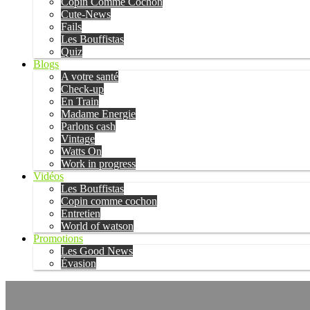
Copin Comme Cochon
Cute-News
Fails
Les Bouffistas
Quiz
Blogs
A votre santé
Check-up
En Train
Madame Energie
Parlons cash
Vintage
Watts On
Work in progress
Vidéos
Les Bouffistas
Copin comme cochon
Entretien
World of watson
Promotions
Les Good News
Évasion