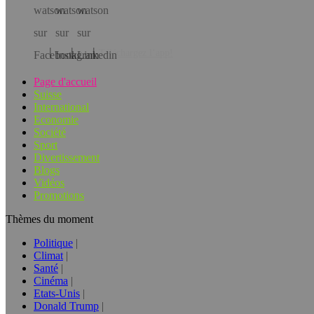
Téléchargez l’app!
Page d'accueil
Suisse
International
Economie
Société
Sport
Divertissement
Blogs
Vidéos
Promotions
Thèmes du moment
Politique
Climat
Santé
Cinéma
Etats-Unis
Donald Trump