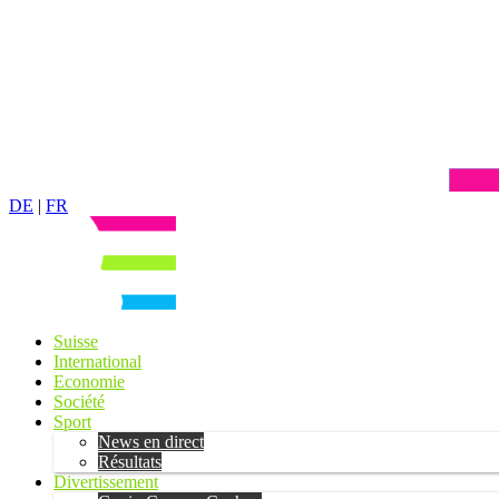
DE
|
FR
Suisse
International
Economie
Société
Sport
News en direct
Résultats
Divertissement