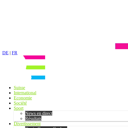
DE
|
FR
Suisse
International
Economie
Société
Sport
News en direct
Résultats
Divertissement