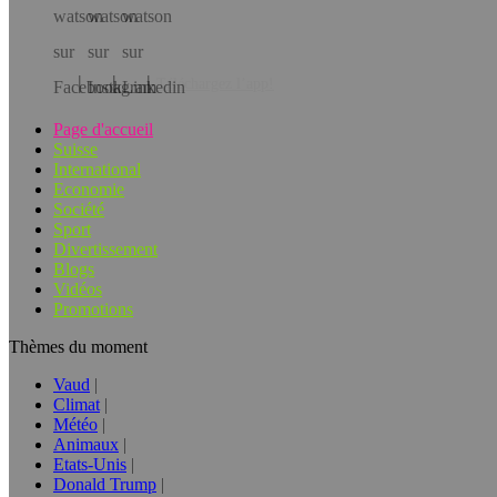
Téléchargez l’app!
Page d'accueil
Suisse
International
Economie
Société
Sport
Divertissement
Blogs
Vidéos
Promotions
Thèmes du moment
Vaud
Climat
Météo
Animaux
Etats-Unis
Donald Trump