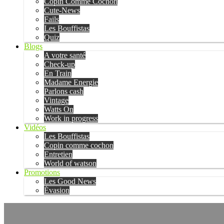
Copin Comme Cochon
Cute-News
Fails
Les Bouffistas
Quiz
Blogs
A votre santé
Check-up
En Train
Madame Energie
Parlons cash
Vintage
Watts On
Work in progress
Vidéos
Les Bouffistas
Copin comme cochon
Entretien
World of watson
Promotions
Les Good News
Évasion