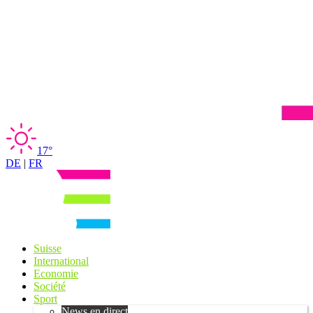
17°
DE
|
FR
Suisse
International
Economie
Société
Sport
News en direct