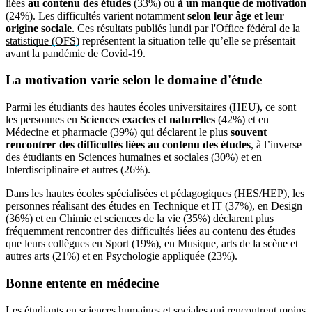
liées
au contenu des études
(33%) ou
à un manque de motivation
(24%). Les difficultés varient notamment
selon leur âge et leur
origine sociale
. Ces résultats publiés lundi par
l'Office fédéral de la
statistique (OFS)
représentent la situation telle qu’elle se présentait
avant la pandémie de Covid-19.
La motivation varie selon le domaine d'étude
Parmi les étudiants des hautes écoles universitaires (HEU), ce sont
les personnes en
Sciences exactes et naturelles
(42%) et en
Médecine et pharmacie (39%) qui déclarent le plus
souvent
rencontrer des difficultés liées au contenu des études
, à l’inverse
des étudiants en Sciences humaines et sociales (30%) et en
Interdisciplinaire et autres (26%).
Dans les hautes écoles spécialisées et pédagogiques (HES/HEP), les
personnes réalisant des études en Technique et IT (37%), en Design
(36%) et en Chimie et sciences de la vie (35%) déclarent plus
fréquemment rencontrer des difficultés liées au contenu des études
que leurs collègues en Sport (19%), en Musique, arts de la scène et
autres arts (21%) et en Psychologie appliquée (23%).
Bonne entente
en médecine
Les étudiants en sciences humaines et sociales qui rencontrent moins