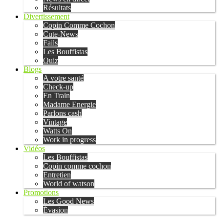
Résultats
Divertissement
Copin Comme Cochon
Cute-News
Fails
Les Bouffistas
Quiz
Blogs
A votre santé
Check-up
En Train
Madame Energie
Parlons cash
Vintage
Watts On
Work in progress
Vidéos
Les Bouffistas
Copin comme cochon
Entretien
World of watson
Promotions
Les Good News
Évasion