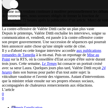
Comme nous voulons continuer à modérer personnellement les débats
de commentaires, nous sommes obligés de fermer la fonction de
commentaire 72 heures après la publication d’un article. Merci de vot
compréhension!
La contre-offensive de Valérie Dittli cache un plan plus vaste
Depuis le printemps, Valérie Dittli enchaîne les interviews, soigne sa
communication et, vendredi, est passée à la contre-offensive contre
son propre gouvernement. Une succession de séquences qui pourrait
bien annoncer autre chose qu'une simple sortie de crise.
Il y a d'abord eu cette longue interview accordée
aux publications
romandes de Tamedia
à la mi-mai. Puis un reportage de
Mise au
Point
sur la RTS, où la conseillère d'Etat accepte d'être suivie durant
trois jours. Cette semaine,
Le Temps
lui consacre un portrait croisé
avec sa sœur Laura. Quelques jours plus tard, Valérie Dittli reçoit
24
heures
dans son bureau pour parler d'un tout autre sujet: la
viticulture vaudoise et l'avenir des vignerons. Autant d'interventions
que la ministre relaie ensuite sur ses propres réseaux sociaux,
accompagnées de chaleureux remerciements aux rédactions.
L’article
0
0
Obtenir l'application