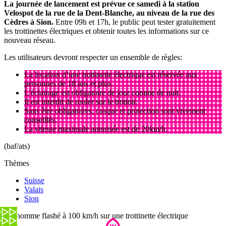
La journée de lancement est prévue ce samedi à la station
Velospot de la rue de la Dent-Blanche, au niveau de la rue des
Cèdres à Sion.
Entre 09h et 17h, le public peut tester gratuitement
les trottinettes électriques et obtenir toutes les informations sur ce
nouveau réseau.
Les utilisateurs devront respecter un ensemble de règles:
La location d’une trottinette électrique est réservée aux
personnes de 18 ans et plus.
L'éclairage est obligatoire de jour comme de nuit.
Il est interdit de rouler sur le trottoir.
Sans être obligatoires, casque et protection sont vivement
conseillés.
La vitesse maximale autorisée est de 20km/h.
(baf/ats)
Thèmes
Suisse
Valais
Sion
Un homme flashé à 100 km/h sur une trottinette électrique