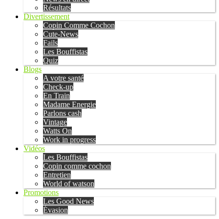
Résultats
Divertissement
Copin Comme Cochon
Cute-News
Fails
Les Bouffistas
Quiz
Blogs
A votre santé
Check-up
En Train
Madame Energie
Parlons cash
Vintage
Watts On
Work in progress
Vidéos
Les Bouffistas
Copin comme cochon
Entretien
World of watson
Promotions
Les Good News
Évasion