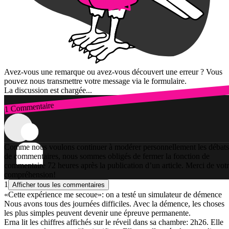
Avez-vous une remarque ou avez-vous découvert une erreur ? Vous
pouvez nous transmettre votre message via le formulaire.
La discussion est chargée...
1 Commentaire
Connexion
Comme nous voulons continuer à modérer personnellement les débats
de commentaires, nous sommes obligés de fermer la fonction de
commentaire 72 heures après la publication d’un article. Merci de vot
compréhension!
1
Afficher tous les commentaires
«Cette expérience me secoue»: on a testé un simulateur de démence
Nous avons tous des journées difficiles. Avec la démence, les choses
les plus simples peuvent devenir une épreuve permanente.
Erna lit les chiffres affichés sur le réveil dans sa chambre: 2h26. Elle