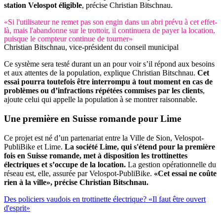
station Velospot éligible
, précise Christian Bitschnau.
«Si l'utilisateur ne remet pas son engin dans un abri prévu à cet effet-
là, mais l'abandonne sur le trottoir, il continuera de payer la location,
puisque le compteur continue de tourner»
Christian Bitschnau, vice-président du conseil municipal
Ce système sera testé durant un an pour voir s’il répond aux besoins
et aux attentes de la population, explique Christian Bitschnau.
Cet
essai pourra toutefois être interrompu à tout moment en cas de
problèmes ou d’infractions répétées commises par les clients
,
ajoute celui qui appelle la population à se montrer raisonnable.
Une première en Suisse romande pour Lime
Ce projet est né d’un partenariat entre la Ville de Sion, Velospot-
PubliBike et Lime.
La société Lime, qui s'étend pour la première
fois en Suisse romande, met à disposition les trottinettes
électriques et s’occupe de la location.
La gestion opérationnelle du
réseau est, elle, assurée par Velospot-PubliBike.
«Cet essai ne coûte
rien à la ville», précise Christian Bitschnau.
Des policiers vaudois en trottinette électrique? «Il faut être ouvert
d'esprit»