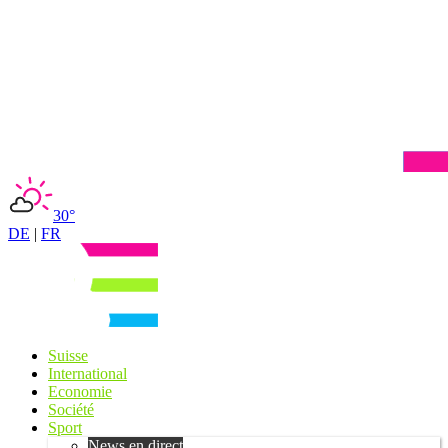
30°
DE
|
FR
Suisse
International
Economie
Société
Sport
News en direct