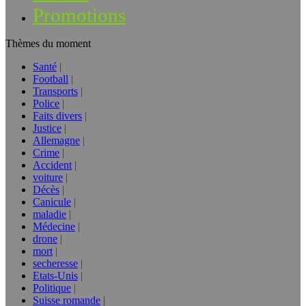
Promotions
Thèmes du moment
Santé
Football
Transports
Police
Faits divers
Justice
Allemagne
Crime
Accident
voiture
Décès
Canicule
maladie
Médecine
drone
mort
secheresse
Etats-Unis
Politique
Suisse romande