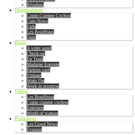
Résultats
Divertissement
Copin Comme Cochon
Cute-News
Fails
Les Bouffistas
Quiz
Blogs
A votre santé
Check-up
En Train
Madame Energie
Parlons cash
Vintage
Watts On
Work in progress
Vidéos
Les Bouffistas
Copin comme cochon
Entretien
World of watson
Promotions
Les Good News
Évasion