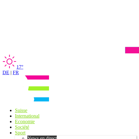
17°
DE
|
FR
Suisse
International
Economie
Société
Sport
News en direct