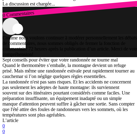
La discussion est chargée...
0 Commentaires
Connexion
Comme nous voulons continuer à modérer personnellement les débats
de commentaires, nous sommes obligés de fermer la fonction de
commentaire 72 heures après la publication d’un article. Merci de vot
compréhension!
Sept conseils pour éviter que votre randonnée ne tourne mal
Quand le thermomètre s’emballe, la montagne devient un refuge
prisé. Mais même une randonnée estivale peut rapidement tourner au
cauchemar si l’on néglige quelques règles essentielles.
La randonnée n'est pas sans risques. Et les accidents ne concernent
pas seulement les adeptes de haute montagne: ils surviennent
souvent sur des itinéraires pourtant considérés comme faciles. Une
préparation insuffisante, un équipement inadapté ou un simple
manque d'attention peuvent suffire à gâcher une sortie. Sans compter
que l'été attire des foules de randonneurs vers les sommets, où les
températures sont plus agréables.
L’article
0
0