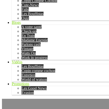
Copin Comme Cochon
Cute-News
Fails
Les Bouffistas
Quiz
Blogs
A votre santé
Check-up
En Train
Madame Energie
Parlons cash
Vintage
Watts On
Work in progress
Vidéos
Les Bouffistas
Copin comme cochon
Entretien
World of watson
Promotions
Les Good News
Évasion