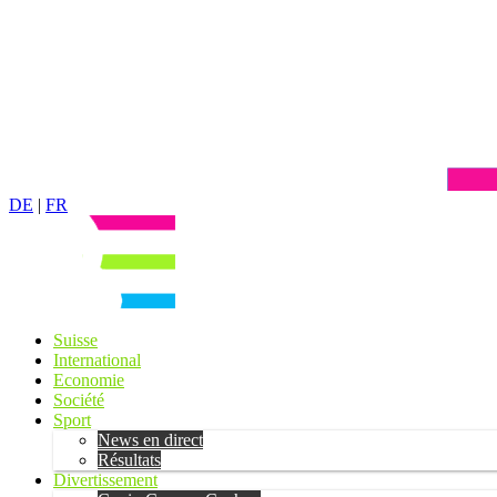
DE
|
FR
Suisse
International
Economie
Société
Sport
News en direct
Résultats
Divertissement