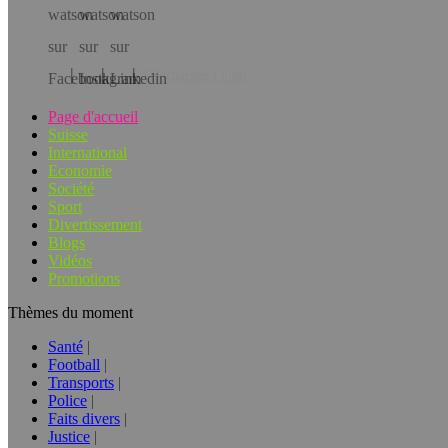
Téléchargez l’app!
Page d'accueil
Suisse
International
Economie
Société
Sport
Divertissement
Blogs
Vidéos
Promotions
Thèmes du moment
Santé
Football
Transports
Police
Faits divers
Justice