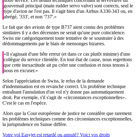
notre service. Les détails techniques concernant la servovalve du
gouvernail principal (main rudder servo valve) sont corrects, seul le
type d'avion ne l'est pas. Il s'agit bien d'un Airbus A330-343 ou, en
abrégé, '333', et non '737'.»
Le fait que des avions de type B737 aient connu des problèmes
similaires il y a des décennies ne serait qu'une pure coïncidence.
Swiss nie catégoriquement toute tentative de se soustraire à des
dédommagements par le biais de mensonges bizarres.
«Il s'agissait d'une bête erreur (et dans ce cas plutôt minime) d'une
collègue du service clientèle. En tout état de cause, nous regrettons
que cette inexactitude ait pu créer une confusion et nous tenons à
nous en excuser.»
Selon l'appréciation de Swiss, le refus de la demande
d'indemnisation est en revanche correct. Un problème technique
entraînant l'annulation d'un vol n'y donne pas automatiquement
droit. Par exemple, s'il s'agit de «circonstances exceptionnelles».
C'est le cas en l'espèce.
Alors que la Cour européenne de justice ne considère que rarement
les problèmes techniques comme des circonstances exceptionnelles,
la jurisprudence en Suisse diffère.
Votre vol Easyjet est retardé ou annulé? Voici vos droits