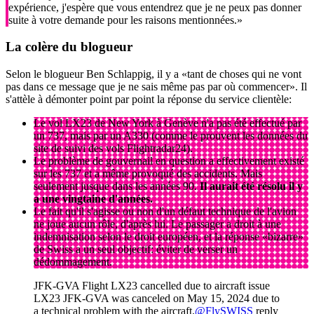
expérience, j'espère que vous entendrez que je ne peux pas donner
suite à votre demande pour les raisons mentionnées.»
La colère du blogueur
Selon le blogueur Ben Schlappig, il y a «tant de choses qui ne vont
pas dans ce message que je ne sais même pas par où commencer». Il
s'attèle à démonter point par point la réponse du service clientèle:
Le vol LX23 de New York à Genève n'a pas été effectué par
un 737, mais par un A330 (comme le prouvent les données du
site de suivi des vols Flightradar24).
Le problème de gouvernail en question a effectivement existé
sur les 737 et a même provoqué des accidents. Mais
seulement jusque dans les années 90.
Il aurait été résolu il y
a une vingtaine d'années.
Le fait qu'il s'agisse ou non d'un défaut technique de l'avion
ne joue aucun rôle, d'après lui. Le passager a droit à une
indemnisation selon le droit européen, et la réponse «bizarre»
de Swiss a un seul objectif: éviter de verser un
dédommagement.
JFK-GVA Flight LX23 cancelled due to aircraft issue
LX23 JFK-GVA was canceled on May 15, 2024 due to
a technical problem with the aircraft.
@FlySWISS
reply