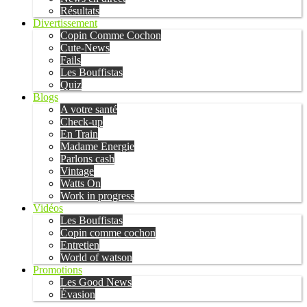
Résultats
Divertissement
Copin Comme Cochon
Cute-News
Fails
Les Bouffistas
Quiz
Blogs
A votre santé
Check-up
En Train
Madame Energie
Parlons cash
Vintage
Watts On
Work in progress
Vidéos
Les Bouffistas
Copin comme cochon
Entretien
World of watson
Promotions
Les Good News
Évasion