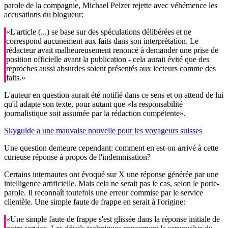
parole de la compagnie, Michael Pelzer rejette avec véhémence les
accusations du blogueur:
«L'article (...) se base sur des spéculations délibérées et ne
correspond aucunement aux faits dans son interprétation. Le
rédacteur avait malheureusement renoncé à demander une prise de
position officielle avant la publication - cela aurait évité que des
reproches aussi absurdes soient présentés aux lecteurs comme des
faits.»
L'auteur en question aurait été notifié dans ce sens et on attend de lui
qu'il adapte son texte, pour autant que «la responsabilité
journalistique soit assumée par la rédaction compétente».
Skyguide a une mauvaise nouvelle pour les voyageurs suisses
Une question demeure cependant: comment en est-on arrivé à cette
curieuse réponse à propos de l'indemnisation?
Certains internautes ont évoqué sur X une réponse générée par une
intelligence artificielle. Mais cela ne serait pas le cas, selon le porte-
parole. Il reconnaît toutefois une erreur commise par le service
clientèle. Une simple faute de frappe en serait à l'origine:
«Une simple faute de frappe s'est glissée dans la réponse initiale de