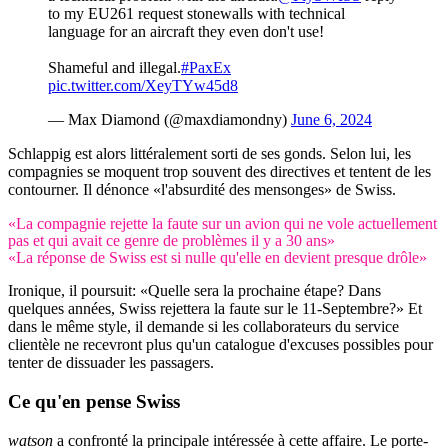
to my EU261 request stonewalls with technical
language for an aircraft they even don't use!
Shameful and illegal.
#PaxEx
pic.twitter.com/XeyTYw45d8
— Max Diamond (@maxdiamondny)
June 6, 2024
Schlappig est alors littéralement sorti de ses gonds. Selon lui, les
compagnies se moquent trop souvent des directives et tentent de les
contourner. Il dénonce «l'absurdité des mensonges» de Swiss.
«La compagnie rejette la faute sur un avion qui ne vole actuellement
pas et qui avait ce genre de problèmes il y a 30 ans»
«La réponse de Swiss est si nulle qu'elle en devient presque drôle»
Ironique, il poursuit: «Quelle sera la prochaine étape? Dans
quelques années, Swiss rejettera la faute sur le 11-Septembre?» Et
dans le même style, il demande si les collaborateurs du service
clientèle ne recevront plus qu'un catalogue d'excuses possibles pour
tenter de dissuader les passagers.
Ce qu'en pense Swiss
watson
a confronté la principale intéressée à cette affaire. Le porte-