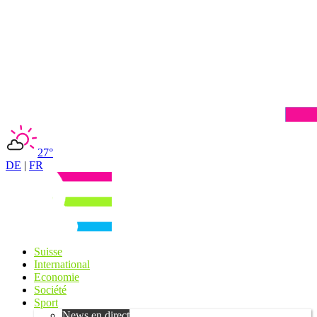
27°
DE
|
FR
Suisse
International
Economie
Société
Sport
News en direct