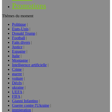
Promotions
Thèmes du moment
Politique
Etats-Unis
Donald Trump
Football
Faits divers
Justice
Espagne
Italie
Montagne
Intelligence artificielle
Crime
guerre
voiture
Décès
ukraine
UEFA
FIFA
Gianni Infantino
Guerre contre l'Ukraine
immigration