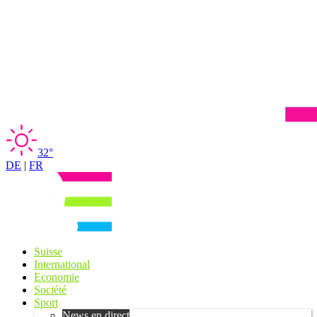
32°
DE
|
FR
Suisse
International
Economie
Société
Sport
News en direct