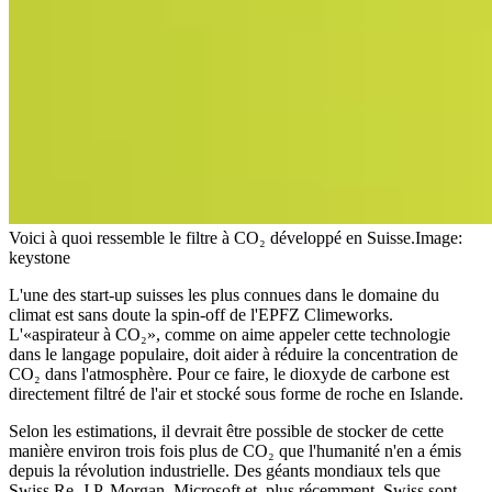
Voici à quoi ressemble le filtre à CO₂ développé en Suisse.
Image:
keystone
L'une des start-up suisses les plus connues dans le domaine du
climat est sans doute la spin-off de l'EPFZ Climeworks.
L'«aspirateur à CO₂», comme on aime appeler cette technologie
dans le langage populaire, doit aider à réduire la concentration de
CO₂ dans l'atmosphère. Pour ce faire, le dioxyde de carbone est
directement filtré de l'air et stocké sous forme de roche en Islande.
Selon les estimations, il devrait être possible de stocker de cette
manière environ trois fois plus de CO₂ que l'humanité n'en a émis
depuis la révolution industrielle. Des géants mondiaux tels que
Swiss Re, J.P. Morgan, Microsoft et, plus récemment, Swiss sont