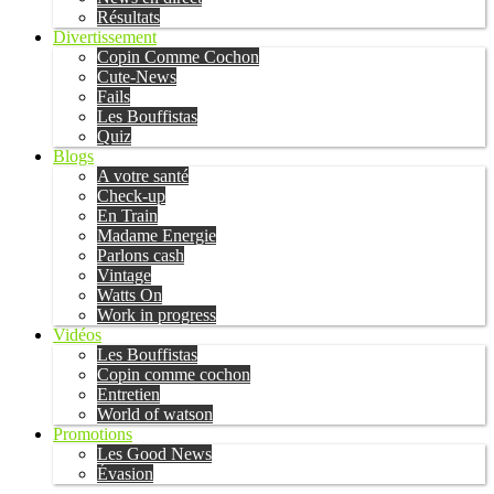
Résultats
Divertissement
Copin Comme Cochon
Cute-News
Fails
Les Bouffistas
Quiz
Blogs
A votre santé
Check-up
En Train
Madame Energie
Parlons cash
Vintage
Watts On
Work in progress
Vidéos
Les Bouffistas
Copin comme cochon
Entretien
World of watson
Promotions
Les Good News
Évasion