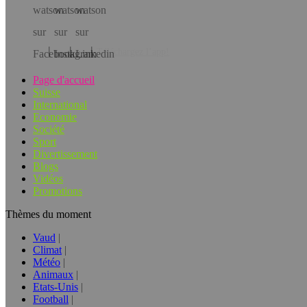
Téléchargez l’app!
Page d'accueil
Suisse
International
Economie
Société
Sport
Divertissement
Blogs
Vidéos
Promotions
Thèmes du moment
Vaud
Climat
Météo
Animaux
Etats-Unis
Football