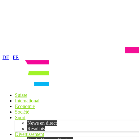
DE
|
FR
Suisse
International
Economie
Société
Sport
News en direct
Résultats
Divertissement