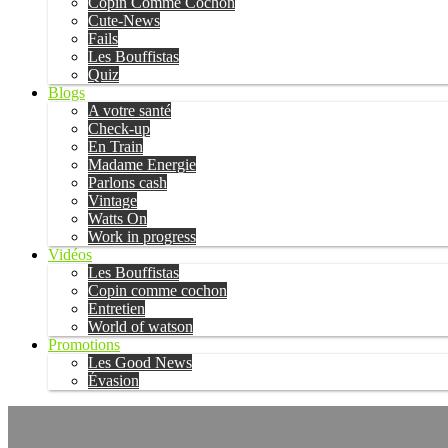
Copin Comme Cochon
Cute-News
Fails
Les Bouffistas
Quiz
Blogs
A votre santé
Check-up
En Train
Madame Energie
Parlons cash
Vintage
Watts On
Work in progress
Vidéos
Les Bouffistas
Copin comme cochon
Entretien
World of watson
Promotions
Les Good News
Évasion