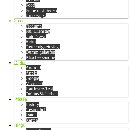
Food
Filme und Serien
Unterwegs
Spass
Picdump
Fail-Dienstag
Cute News
Retro
Gerechtigkeit siegt
Dumm gelaufen
Klischeekanone
Digital
Android
Apple
Google
Microsoft
Hardware-Test
Online-Sicherheit
Wissen
History
Gesundheit
Daten
Karten
Blogs