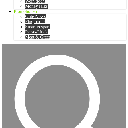
Wein doch
MoneyTalks
Promotionen
Gute News
Flugmodus
Smart gespart
Reise-Glück
Meat & Greet