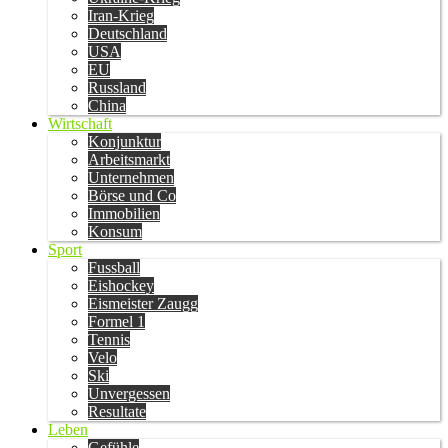
Iran-Krieg
Deutschland
USA
EU
Russland
China
Wirtschaft
Konjunktur
Arbeitsmarkt
Unternehmen
Börse und Co
Immobilien
Konsum
Sport
Fussball
Eishockey
Eismeister Zaugg
Formel 1
Tennis
Velo
Ski
Unvergessen
Resultate
Leben
Gefühle