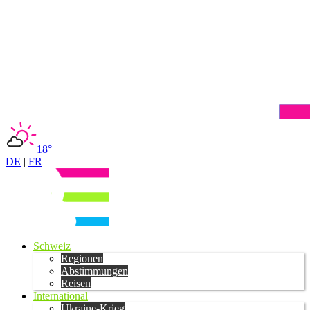
18°
DE
|
FR
Schweiz
Regionen
Abstimmungen
Reisen
International
Ukraine-Krieg