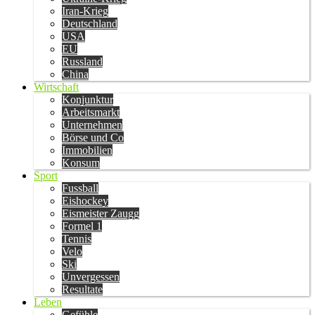
Iran-Krieg
Deutschland
USA
EU
Russland
China
Wirtschaft
Konjunktur
Arbeitsmarkt
Unternehmen
Börse und Co
Immobilien
Konsum
Sport
Fussball
Eishockey
Eismeister Zaugg
Formel 1
Tennis
Velo
Ski
Unvergessen
Resultate
Leben
Gefühle