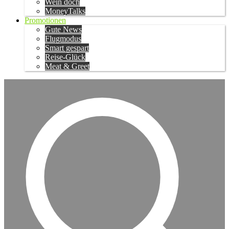
Wein doch
MoneyTalks
Promotionen
Gute News
Flugmodus
Smart gespart
Reise-Glück
Meat & Greet