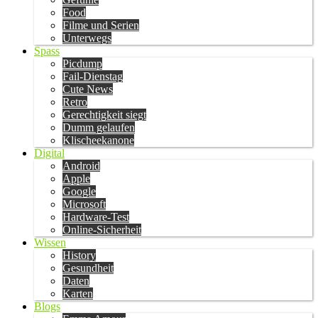
Food
Filme und Serien
Unterwegs
Spass
Picdump
Fail-Dienstag
Cute News
Retro
Gerechtigkeit siegt
Dumm gelaufen
Klischeekanone
Digital
Android
Apple
Google
Microsoft
Hardware-Test
Online-Sicherheit
Wissen
History
Gesundheit
Daten
Karten
Blogs