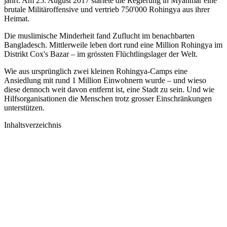
jährt: Am 25. August 2017 startete die Regierung in Myanmar eine
brutale Militäroffensive und vertrieb 750'000 Rohingya aus ihrer
Heimat.
Die muslimische Minderheit fand Zuflucht im benachbarten
Bangladesch. Mittlerweile leben dort rund eine Million Rohingya im
Distrikt Cox's Bazar – im grössten Flüchtlingslager der Welt.
Wie aus ursprünglich zwei kleinen Rohingya-Camps eine
Ansiedlung mit rund 1 Million Einwohnern wurde – und wieso
diese dennoch weit davon entfernt ist, eine Stadt zu sein. Und wie
Hilfsorganisationen die Menschen trotz
grosser Einschränkungen
unterstützen.
Inhaltsverzeichnis