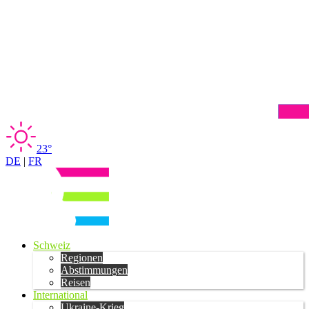
23°
DE
|
FR
Schweiz
Regionen
Abstimmungen
Reisen
International
Ukraine-Krieg