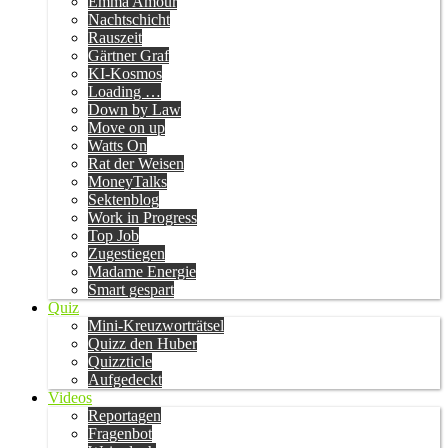
Emma Amour
Nachtschicht
Rauszeit
Gärtner Graf
KI-Kosmos
Loading …
Down by Law
Move on up
Watts On
Rat der Weisen
MoneyTalks
Sektenblog
Work in Progress
Top Job
Zugestiegen
Madame Energie
Smart gespart
Quiz
Mini-Kreuzworträtsel
Quizz den Huber
Quizzticle
Aufgedeckt
Videos
Reportagen
Fragenbot