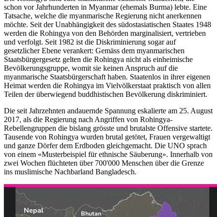
schon vor Jahrhunderten in Myanmar (ehemals Burma) lebte. Eine
Tatsache, welche die myanmarische Regierung nicht anerkennen
möchte. Seit der Unabhängigkeit des südostasiatischen Staates 1948
werden die Rohingya von den Behörden marginalisiert, vertrieben
und verfolgt. Seit 1982 ist die Diskriminierung sogar auf
gesetzlicher Ebene verankert: Gemäss dem myanmarischen
Staatsbürgergesetz gelten die Rohingya nicht als einheimische
Bevölkerungsgruppe, womit sie keinen Anspruch auf die
myanmarische Staatsbürgerschaft haben. Staatenlos in ihrer eigenen
Heimat werden die Rohingya im Vielvölkerstaat praktisch von allen
Teilen der überwiegend buddhistischen Bevölkerung diskriminiert.
Die seit Jahrzehnten andauernde Spannung eskalierte am 25. August
2017, als die Regierung nach Angriffen von Rohingya-
Rebellengruppen die bislang grösste und brutalste Offensive startete.
Tausende von Rohingya wurden brutal getötet, Frauen vergewaltigt
und ganze Dörfer dem Erdboden gleichgemacht. Die UNO sprach
von einem «Musterbeispiel für ethnische Säuberung». Innerhalb von
zwei Wochen flüchteten über 700'000 Menschen über die Grenze
ins muslimische Nachbarland Bangladesch.