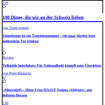
210
100 Dinge, die wir an der Schweiz lieben
von Team watson
Stonehenge ist ein Touristenmagnet – ein paar dürfen jetzt
mittendrin Tee trinken
7
Review
Tellspiele Interlaken: Ein Nationalheld kämpft ums Überleben
von Peter Blunschi
67
«Miserabel!»: Diese Frau HASST Nolans «Odyssey» aus
tiefstem Herzen
130