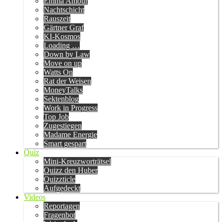
Emma Amour
Nachtschicht
Rauszeit
Gärtner Graf
KI-Kosmos
Loading …
Down by Law
Move on up
Watts On
Rat der Weisen
MoneyTalks
Sektenblog
Work in Progress
Top Job
Zugestiegen
Madame Energie
Smart gespart
Quiz
Mini-Kreuzworträtsel
Quizz den Huber
Quizzticle
Aufgedeckt
Videos
Reportagen
Fragenbot