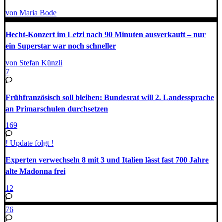
von Maria Bode
Hecht-Konzert im Letzi nach 90 Minuten ausverkauft – nur
ein Superstar war noch schneller
von Stefan Künzli
7
Frühfranzösisch soll bleiben: Bundesrat will 2. Landessprache
an Primarschulen durchsetzen
169
! Update folgt !
Experten verwechseln 8 mit 3 und Italien lässt fast 700 Jahre
alte Madonna frei
12
76