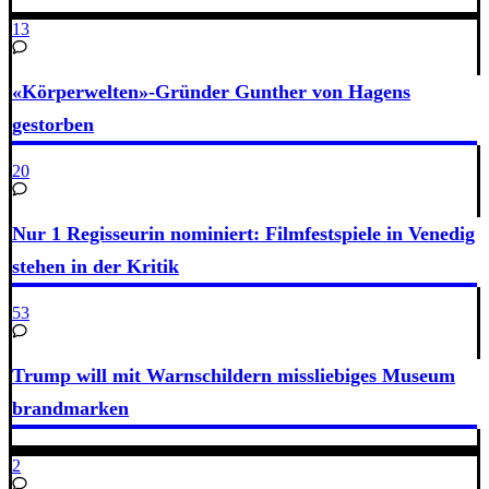
13
«Körperwelten»-Gründer Gunther von Hagens
gestorben
20
Nur 1 Regisseurin nominiert: Filmfestspiele in Venedig
stehen in der Kritik
53
Trump will mit Warnschildern missliebiges Museum
brandmarken
2