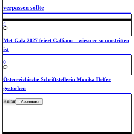
verpassen sollte
4
Met-Gala 2027 feiert Galliano – wieso er so umstritten
ist
0
Österreichische Schriftstellerin Monika Helfer
gestorben
Kultur
Abonnieren