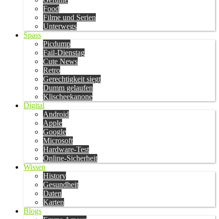
Food
Filme und Serien
Unterwegs
Spass
Picdump
Fail-Dienstag
Cute News
Retro
Gerechtigkeit siegt
Dumm gelaufen
Klischeekanone
Digital
Android
Apple
Google
Microsoft
Hardware-Test
Online-Sicherheit
Wissen
History
Gesundheit
Daten
Karten
Blogs