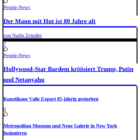
People-News
Der Mann mit Hut ist 80 Jahre alt
von Nadja Zeindler
7
People-News
Hollywood-Star Bardem kritisiert Trump, Putin
und Netanyahu
Kunstikone Valie Export 85-jährig gestorben
0
Metropolitan Museum und Neue Galerie in New York
fusionieren