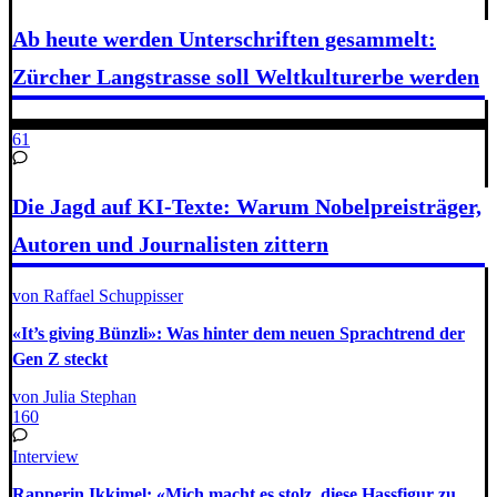
Ab heute werden Unterschriften gesammelt:
Zürcher Langstrasse soll Weltkulturerbe werden
61
Die Jagd auf KI-Texte: Warum Nobelpreisträger,
Autoren und Journalisten zittern
von Raffael Schuppisser
«It’s giving Bünzli»: Was hinter dem neuen Sprachtrend der
Gen Z steckt
von Julia Stephan
160
Interview
Rapperin Ikkimel: «Mich macht es stolz, diese Hassfigur zu