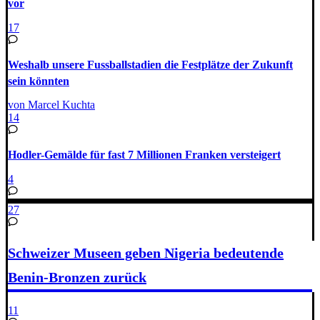
vor
17
Weshalb unsere Fussballstadien die Festplätze der Zukunft
sein könnten
von Marcel Kuchta
14
Hodler-Gemälde für fast 7 Millionen Franken versteigert
4
27
Schweizer Museen geben Nigeria bedeutende
Benin-Bronzen zurück
11