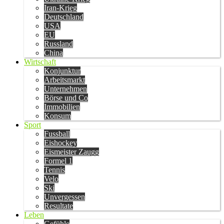
Iran-Krieg
Deutschland
USA
EU
Russland
China
Wirtschaft
Konjunktur
Arbeitsmarkt
Unternehmen
Börse und Co
Immobilien
Konsum
Sport
Fussball
Eishockey
Eismeister Zaugg
Formel 1
Tennis
Velo
Ski
Unvergessen
Resultate
Leben
Gefühle