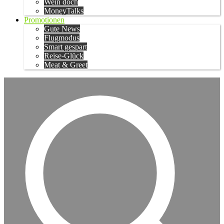
Wein doch
MoneyTalks
Promotionen
Gute News
Flugmodus
Smart gespart
Reise-Glück
Meat & Greet