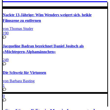
Nackte 13-Jährige: Wim Wenders weigert sich, heikle
Filmszene zu entfernen
von Thomas Studer
190
Jacqueline Badran bezeichnet Daniel Jositsch als
«Möchtegern-Alphamännchen»
249
Die Schweiz für Virtuosen
von Barbara Basting
1
0