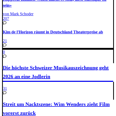
sein»
von Mark Schoder
207
Kim de l'Horizon räumt in Deutschland Theaterpreise ab
21
0
Die höchste Schweizer Musikauszeichnung geht
2026 an eine Jodlerin
31
Streit um Nacktszene: Wim Wenders zieht Film
vorerst zurück