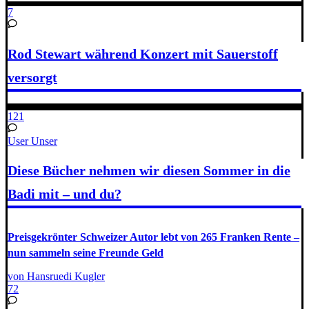
7
Rod Stewart während Konzert mit Sauerstoff
versorgt
121
User Unser
Diese Bücher nehmen wir diesen Sommer in die
Badi mit – und du?
Preisgekrönter Schweizer Autor lebt von 265 Franken Rente –
nun sammeln seine Freunde Geld
von Hansruedi Kugler
72