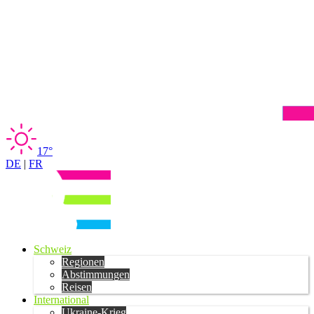
17°
DE
|
FR
Schweiz
Regionen
Abstimmungen
Reisen
International
Ukraine-Krieg