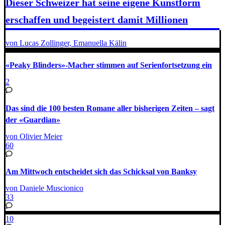
Dieser Schweizer hat seine eigene Kunstform
erschaffen und begeistert damit Millionen
von Lucas Zollinger, Emanuella Kälin
«Peaky Blinders»-Macher stimmen auf Serienfortsetzung ein
2
Das sind die 100 besten Romane aller bisherigen Zeiten – sagt
der «Guardian»
von Olivier Meier
60
Am Mittwoch entscheidet sich das Schicksal von Banksy
von Daniele Muscionico
33
10