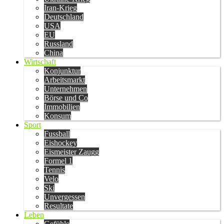
Iran-Krieg
Deutschland
USA
EU
Russland
China
Wirtschaft
Konjunktur
Arbeitsmarkt
Unternehmen
Börse und Co
Immobilien
Konsum
Sport
Fussball
Eishockey
Eismeister Zaugg
Formel 1
Tennis
Velo
Ski
Unvergessen
Resultate
Leben
Gefühle