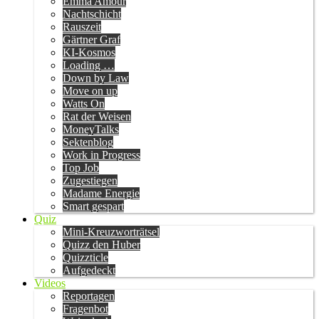
Emma Amour
Nachtschicht
Rauszeit
Gärtner Graf
KI-Kosmos
Loading …
Down by Law
Move on up
Watts On
Rat der Weisen
MoneyTalks
Sektenblog
Work in Progress
Top Job
Zugestiegen
Madame Energie
Smart gespart
Quiz
Mini-Kreuzworträtsel
Quizz den Huber
Quizzticle
Aufgedeckt
Videos
Reportagen
Fragenbot