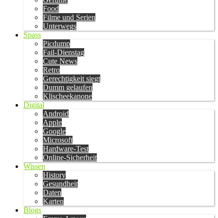
Food
Filme und Serien
Unterwegs
Spass
Picdump
Fail-Dienstag
Cute News
Retro
Gerechtigkeit siegt
Dumm gelaufen
Klischeekanone
Digital
Android
Apple
Google
Microsoft
Hardware-Test
Online-Sicherheit
Wissen
History
Gesundheit
Daten
Karten
Blogs