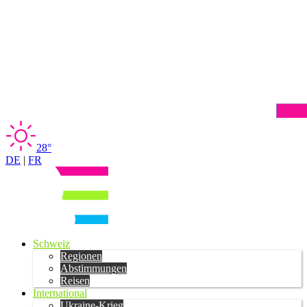
28°
DE
|
FR
Schweiz
Regionen
Abstimmungen
Reisen
International
Ukraine-Krieg