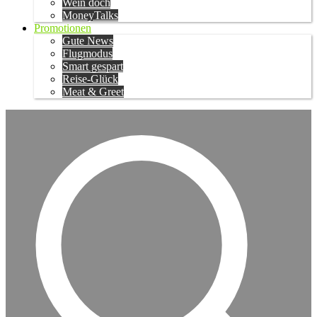
Wein doch
MoneyTalks
Promotionen
Gute News
Flugmodus
Smart gespart
Reise-Glück
Meat & Greet