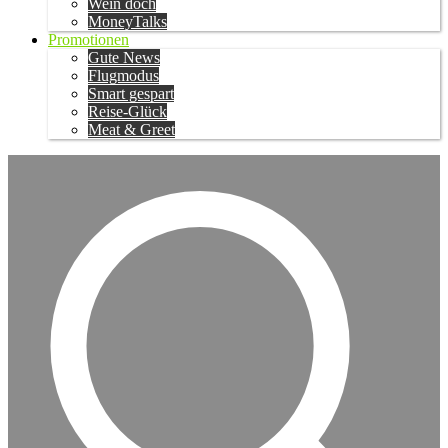
Wein doch
MoneyTalks
Promotionen
Gute News
Flugmodus
Smart gespart
Reise-Glück
Meat & Greet