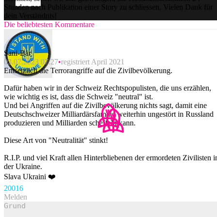
Stunden nach Publikation einer Story zu schliessen. Vielen Dank für
dein Verständnis!
Die beliebtesten Kommentare
Sani-Bär
03.07.2023 07:27
registriert April 2021
Entsetzlich die Terrorangriffe auf die Zivilbevölkerung.
Dafür haben wir in der Schweiz Rechtspopulisten, die uns erzählen,
wie wichtig es ist, dass die Schweiz "neutral" ist.
Und bei Angriffen auf die Zivilbevölkerung nichts sagt, damit eine
Deutschschweizer Milliardärsfamilie weiterhin ungestört in Russland
produzieren und Milliarden scheffeln kann.
Diese Art von "Neutralität" stinkt!
R.I.P. und viel Kraft allen Hinterbliebenen der ermordeten Zivilisten i
der Ukraine.
Slava Ukraini ❤️
200
16
Melden