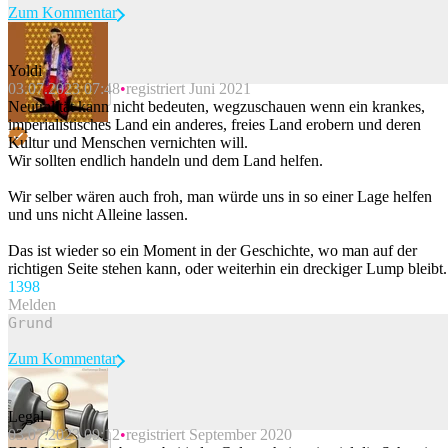
Zum Kommentar
Yoldi
03.07.2023 07:48
registriert Juni 2021
Beitrag melden
Neutralität kann nicht bedeuten, wegzuschauen wenn ein krankes,
imperialistisches Land ein anderes, freies Land erobern und deren
Kultur und Menschen vernichten will.
Wir sollten endlich handeln und dem Land helfen.
Wir selber wären auch froh, man würde uns in so einer Lage helfen
und uns nicht Alleine lassen.
Das ist wieder so ein Moment in der Geschichte, wo man auf der
richtigen Seite stehen kann, oder weiterhin ein dreckiger Lump bleibt.
139
8
Melden
Zum Kommentar
Legal
03.07.2023 09:12
registriert September 2020
Beitrag melden