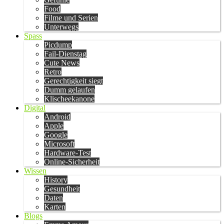
Food
Filme und Serien
Unterwegs
Spass
Picdump
Fail-Dienstag
Cute News
Retro
Gerechtigkeit siegt
Dumm gelaufen
Klischeekanone
Digital
Android
Apple
Google
Microsoft
Hardware-Test
Online-Sicherheit
Wissen
History
Gesundheit
Daten
Karten
Blogs