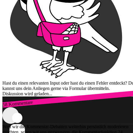
Hast du einen relevanten Input oder hast du einen Fehler entdeckt? D
kannst uns dein Anliegen gerne via Formular übermitteln.
Diskussion wird geladen...
58 Kommentare
Zum Login
Weil wir die Kommentar-Debatten weiterhin persönlich moderieren
möchten, sehen wir uns gezwungen, die Kommentarfunktion 24