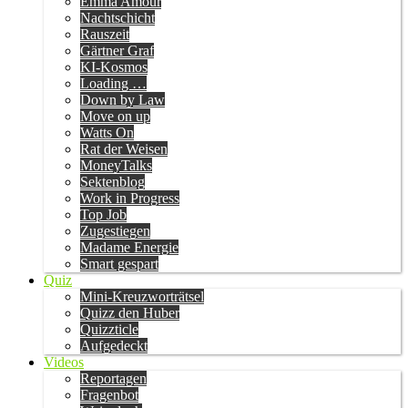
Emma Amour
Nachtschicht
Rauszeit
Gärtner Graf
KI-Kosmos
Loading …
Down by Law
Move on up
Watts On
Rat der Weisen
MoneyTalks
Sektenblog
Work in Progress
Top Job
Zugestiegen
Madame Energie
Smart gespart
Quiz
Mini-Kreuzworträtsel
Quizz den Huber
Quizzticle
Aufgedeckt
Videos
Reportagen
Fragenbot