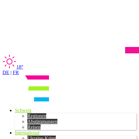
18°
DE
|
FR
Schweiz
Regionen
Abstimmungen
Reisen
International
Ukraine-Krieg