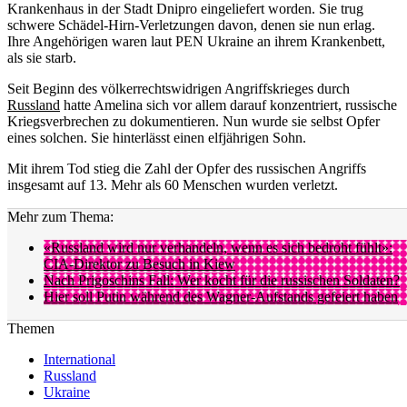
Krankenhaus in der Stadt Dnipro eingeliefert worden. Sie trug
schwere Schädel-Hirn-Verletzungen davon, denen sie nun erlag.
Ihre Angehörigen waren laut PEN Ukraine an ihrem Krankenbett,
als sie starb.
Seit Beginn des völkerrechtswidrigen Angriffskrieges durch
Russland
hatte Amelina sich vor allem darauf konzentriert, russische
Kriegsverbrechen zu dokumentieren. Nun wurde sie selbst Opfer
eines solchen. Sie hinterlässt einen elfjährigen Sohn.
Mit ihrem Tod stieg die Zahl der Opfer des russischen Angriffs
insgesamt auf 13. Mehr als 60 Menschen wurden verletzt.
Mehr zum Thema:
«Russland wird nur verhandeln, wenn es sich bedroht fühlt»:
CIA-Direktor zu Besuch in Kiew
Nach Prigoschins Fall: Wer kocht für die russischen Soldaten?
Hier soll Putin während des Wagner-Aufstands gefeiert haben
Themen
International
Russland
Ukraine