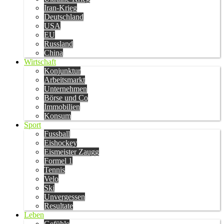
Iran-Krieg
Deutschland
USA
EU
Russland
China
Wirtschaft
Konjunktur
Arbeitsmarkt
Unternehmen
Börse und Co
Immobilien
Konsum
Sport
Fussball
Eishockey
Eismeister Zaugg
Formel 1
Tennis
Velo
Ski
Unvergessen
Resultate
Leben
Gefühle