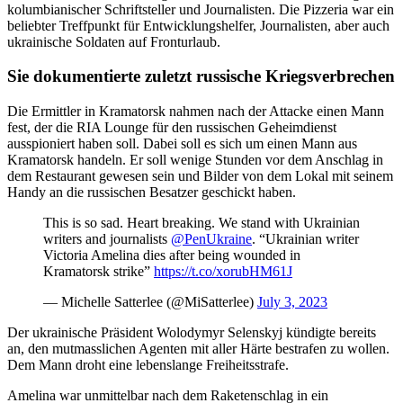
kolumbianischer Schriftsteller und Journalisten. Die Pizzeria war ein
beliebter Treffpunkt für Entwicklungshelfer, Journalisten, aber auch
ukrainische Soldaten auf Fronturlaub.
Sie dokumentierte zuletzt russische Kriegsverbrechen
Die Ermittler in Kramatorsk nahmen nach der Attacke einen Mann
fest, der die RIA Lounge für den russischen Geheimdienst
ausspioniert haben soll. Dabei soll es sich um einen Mann aus
Kramatorsk handeln. Er soll wenige Stunden vor dem Anschlag in
dem Restaurant gewesen sein und Bilder von dem Lokal mit seinem
Handy an die russischen Besatzer geschickt haben.
This is so sad. Heart breaking. We stand with Ukrainian
writers and journalists ⁦
@PenUkraine
⁩. “Ukrainian writer
Victoria Amelina dies after being wounded in
Kramatorsk strike”
https://t.co/xorubHM61J
— Michelle Satterlee (@MiSatterlee)
July 3, 2023
Der ukrainische Präsident Wolodymyr Selenskyj kündigte bereits
an, den mutmasslichen Agenten mit aller Härte bestrafen zu wollen.
Dem Mann droht eine lebenslange Freiheitsstrafe.
Amelina war unmittelbar nach dem Raketenschlag in ein