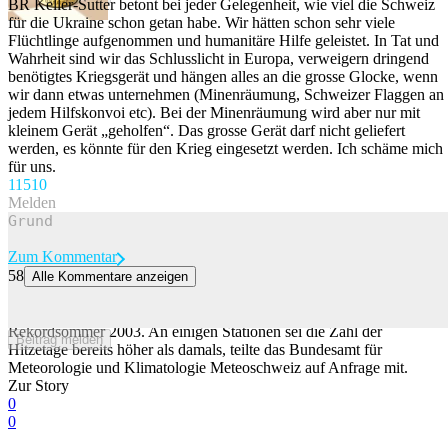
BR Keller-Sutter betont bei jeder Gelegenheit, wie viel die Schweiz
für die Ukraine schon getan habe. Wir hätten schon sehr viele
Flüchtlinge aufgenommen und humanitäre Hilfe geleistet. In Tat und
Wahrheit sind wir das Schlusslicht in Europa, verweigern dringend
benötigtes Kriegsgerät und hängen alles an die grosse Glocke, wenn
wir dann etwas unternehmen (Minenräumung, Schweizer Flaggen an
jedem Hilfskonvoi etc). Bei der Minenräumung wird aber nur mit
kleinem Gerät „geholfen“. Das grosse Gerät darf nicht geliefert
werden, es könnte für den Krieg eingesetzt werden. Ich schäme mich
für uns.
115
10
Melden
Zum Kommentar
58
Alle Kommentare anzeigen
Wie die Hitze Europa in diesem Sommer im Würgegriff hält
Der Sommer 2026 ist bis jetzt mindestens so heiss gewesen wie der
Rekordsommer 2003. An einigen Stationen sei die Zahl der
Beitrag melden
Hitzetage bereits höher als damals, teilte das Bundesamt für
Meteorologie und Klimatologie Meteoschweiz auf Anfrage mit.
Zur Story
0
0