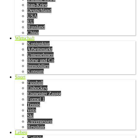
Iran-Krieg
Deutschland
USA
EU
Russland
China
Wirtschaft
Konjunktur
Arbeitsmarkt
Unternehmen
Börse und Co
Immobilien
Konsum
Sport
Fussball
Eishockey
Eismeister Zaugg
Formel 1
Tennis
Velo
Ski
Unvergessen
Resultate
Leben
Gefühle