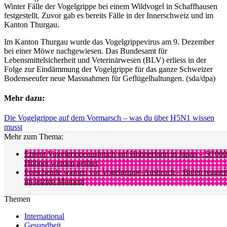
Winter Fälle der Vogelgrippe bei einem Wildvogel in Schaffhausen
festgestellt. Zuvor gab es bereits Fälle in der Innerschweiz und im
Kanton Thurgau.
Im Kanton Thurgau wurde das Vogelgrippevirus am 9. Dezember
bei einer Möwe nachgewiesen. Das Bundesamt für
Lebensmittelsicherheit und Veterinärwesen (BLV) erliess in der
Folge zur Eindämmung der Vogelgrippe für das ganze Schweizer
Bodenseeufer neue Massnahmen für Geflügelhaltungen. (sda/dpa)
Mehr dazu:
Die Vogelgrippe auf dem Vormarsch – was du über H5N1 wissen
musst
Mehr zum Thema:
Erneut Vogelgrippeausbruch auf Hühnerfarm in Japan – 50'000
Hühner werden getötet
Forschende warnen vor Vogelgrippe-Ausbruch – Biden reagier
im letzten Moment
Themen
International
Gesundheit