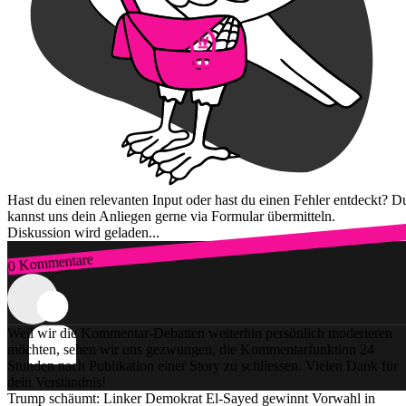
Hast du einen relevanten Input oder hast du einen Fehler entdeckt? D
kannst uns dein Anliegen gerne via Formular übermitteln.
Diskussion wird geladen...
0 Kommentare
Zum Login
Weil wir die Kommentar-Debatten weiterhin persönlich moderieren
möchten, sehen wir uns gezwungen, die Kommentarfunktion 24
Stunden nach Publikation einer Story zu schliessen. Vielen Dank für
dein Verständnis!
Trump schäumt: Linker Demokrat El-Sayed gewinnt Vorwahl in