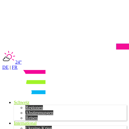
24°
DE
|
FR
Schweiz
Regionen
Abstimmungen
Reisen
International
Ukraine-Krieg