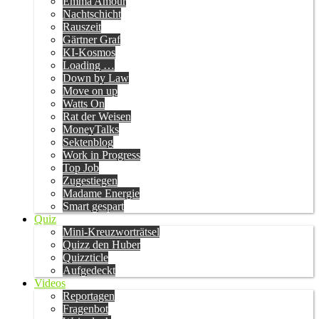
Emma Amour
Nachtschicht
Rauszeit
Gärtner Graf
KI-Kosmos
Loading …
Down by Law
Move on up
Watts On
Rat der Weisen
MoneyTalks
Sektenblog
Work in Progress
Top Job
Zugestiegen
Madame Energie
Smart gespart
Quiz
Mini-Kreuzworträtsel
Quizz den Huber
Quizzticle
Aufgedeckt
Videos
Reportagen
Fragenbot