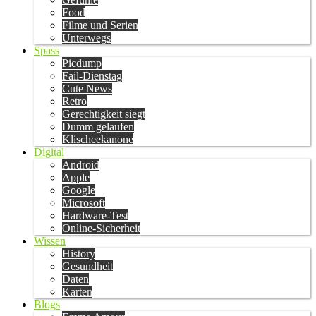
Food
Filme und Serien
Unterwegs
Spass
Picdump
Fail-Dienstag
Cute News
Retro
Gerechtigkeit siegt
Dumm gelaufen
Klischeekanone
Digital
Android
Apple
Google
Microsoft
Hardware-Test
Online-Sicherheit
Wissen
History
Gesundheit
Daten
Karten
Blogs