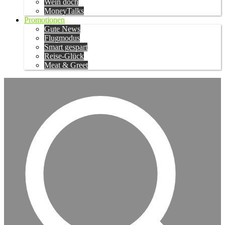
Wein doch
MoneyTalks
Promotionen
Gute News
Flugmodus
Smart gespart
Reise-Glück
Meat & Greet