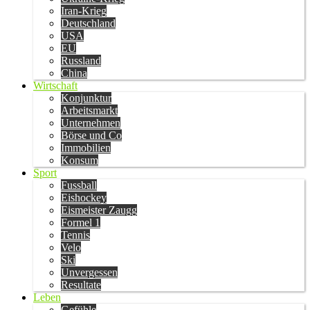
Iran-Krieg
Deutschland
USA
EU
Russland
China
Wirtschaft
Konjunktur
Arbeitsmarkt
Unternehmen
Börse und Co
Immobilien
Konsum
Sport
Fussball
Eishockey
Eismeister Zaugg
Formel 1
Tennis
Velo
Ski
Unvergessen
Resultate
Leben
Gefühle