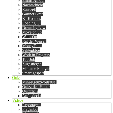
Emma Amour
Nachtschicht
Rauszeit
Gärtner Graf
KI-Kosmos
Loading …
Down by Law
Move on up
Watts On
Rat der Weisen
MoneyTalks
Sektenblog
Work in Progress
Top Job
Zugestiegen
Madame Energie
Smart gespart
Quiz
Mini-Kreuzworträtsel
Quizz den Huber
Quizzticle
Aufgedeckt
Videos
Reportagen
Fragenbot