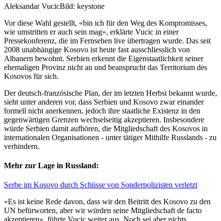
Aleksandar Vucic
Bild: keystone
Vor diese Wahl gestellt, «bin ich für den Weg des Kompromisses,
wie umstritten er auch sein mag», erklärte Vucic in einer
Pressekonferenz, die im Fernsehen live übertragen wurde. Das seit
2008 unabhängige Kosovo ist heute fast ausschliesslich von
Albanern bewohnt. Serbien erkennt die Eigenstaatlichkeit seiner
ehemaligen Provinz nicht an und beansprucht das Territorium des
Kosovos für sich.
Der deutsch-französische Plan, der im letzten Herbst bekannt wurde,
sieht unter anderen vor, dass Serbien und Kosovo zwar einander
formell nicht anerkennen, jedoch ihre staatliche Existenz in den
gegenwärtigen Grenzen wechselseitig akzeptieren. Insbesondere
würde Serbien damit aufhören, die Mitgliedschaft des Kosovos in
internationalen Organisationen - unter tätiger Mithilfe Russlands - zu
verhindern.
Mehr zur Lage in Russland:
Serbe im Kosovo durch Schüsse von Sonderpolizisten verletzt
«Es ist keine Rede davon, dass wir den Beitritt des Kosovo zu den
UN befürworten, aber wir würden seine Mitgliedschaft de facto
akzeptieren», führte Vucic weiter aus. Noch sei aber nichts