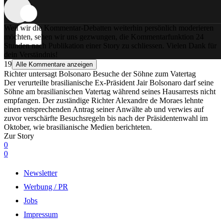
Weil wir die Kommentar-Debatten weiterhin persönlich moderieren
möchten, sehen wir uns gezwungen, die Kommentarfunktion 24
Stunden nach Publikation einer Story zu schliessen. Vielen Dank für
dein Verständnis!
19
Alle Kommentare anzeigen
Richter untersagt Bolsonaro Besuche der Söhne zum Vatertag
Der verurteilte brasilianische Ex-Präsident Jair Bolsonaro darf seine
Söhne am brasilianischen Vatertag während seines Hausarrests nicht
empfangen. Der zuständige Richter Alexandre de Moraes lehnte
einen entsprechenden Antrag seiner Anwälte ab und verwies auf
zuvor verschärfte Besuchsregeln bis nach der Präsidentenwahl im
Oktober, wie brasilianische Medien berichteten.
Zur Story
0
0
Newsletter
Werbung / PR
Jobs
Impressum