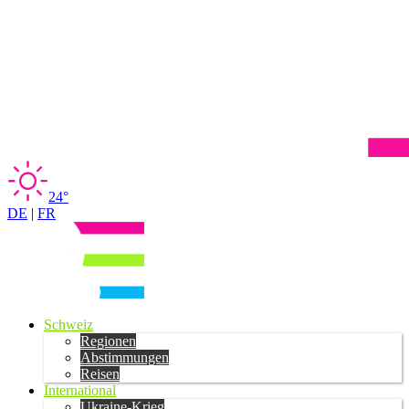
24°
DE
|
FR
Schweiz
Regionen
Abstimmungen
Reisen
International
Ukraine-Krieg