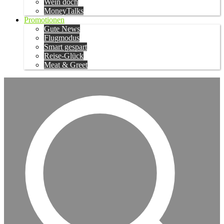
Wein doch
MoneyTalks
Promotionen
Gute News
Flugmodus
Smart gespart
Reise-Glück
Meat & Greet