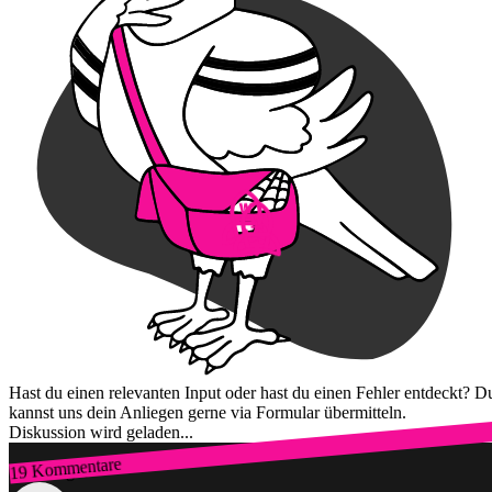
Hast du einen relevanten Input oder hast du einen Fehler entdeckt? D
kannst uns dein Anliegen gerne via Formular übermitteln.
Diskussion wird geladen...
19 Kommentare
Zum Login