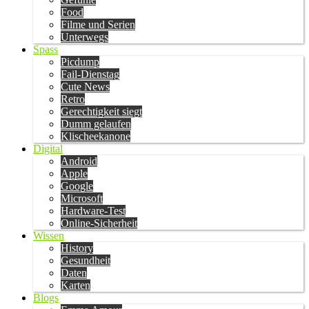
Food
Filme und Serien
Unterwegs
Spass
Picdump
Fail-Dienstag
Cute News
Retro
Gerechtigkeit siegt
Dumm gelaufen
Klischeekanone
Digital
Android
Apple
Google
Microsoft
Hardware-Test
Online-Sicherheit
Wissen
History
Gesundheit
Daten
Karten
Blogs