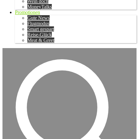
Wein doch
MoneyTalks
Promotionen
Gute News
Flugmodus
Smart gespart
Reise-Glück
Meat & Greet