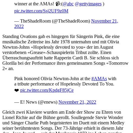
winner at the AMAs! 📹:(
@abc
@gettyimages
)
pic.twitter.com/Ssj2UF9z0M
— TheShadeRoom (@TheShadeRoom)
November 21,
2022
Standing Ovations gab es hingegen für Sängerin Pink, die eine
musikalische Zeitreise ins Jahr 1978 unternahm und mit Olivia
Newton-Johns «Hopelessly devoted to you» der im August
verstorbenen «Grease»-Schauspielerin Tribut zollte. Einen
Überraschungsauftritt hatte Rapperin Cardi B. Sie schloss sich
Glorilla bei der Performance ihres gemeinsamen Songs «Tomorrow
2» an.
Pink honored Olivia Newton-John at the
#AMAs
with
a tribute performance of Hopelessly Devoted To You.
❤️
pic.twitter.com/KpdgF85jCe
— E! News (@enews)
November 21, 2022
Gleich zwei Klaviere wurden am Ende der Show zu Ehren von
Lionel Richie auf die Bühne gerollt. Soullegende Stevie Wonder
und Sänger Charlie Puth begeisterten im Duett mit einem Medley
seiner berühmtesten Songs. Der 73-Jährige erhielt in diesem Jahr