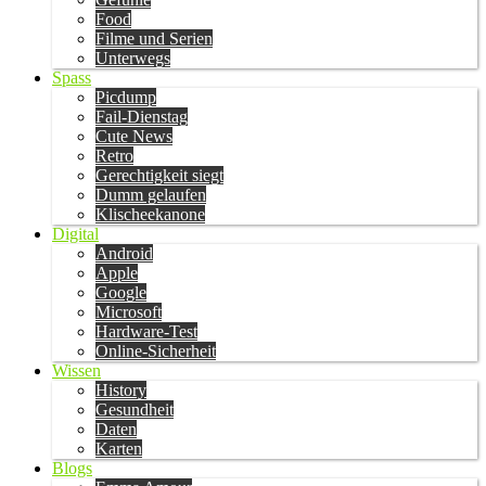
Food
Filme und Serien
Unterwegs
Spass
Picdump
Fail-Dienstag
Cute News
Retro
Gerechtigkeit siegt
Dumm gelaufen
Klischeekanone
Digital
Android
Apple
Google
Microsoft
Hardware-Test
Online-Sicherheit
Wissen
History
Gesundheit
Daten
Karten
Blogs