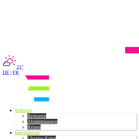
21°
DE
|
FR
Schweiz
Regionen
Abstimmungen
Reisen
International
Ukraine-Krieg