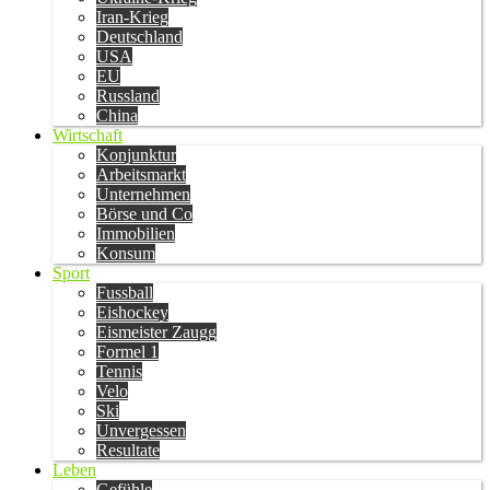
Iran-Krieg
Deutschland
USA
EU
Russland
China
Wirtschaft
Konjunktur
Arbeitsmarkt
Unternehmen
Börse und Co
Immobilien
Konsum
Sport
Fussball
Eishockey
Eismeister Zaugg
Formel 1
Tennis
Velo
Ski
Unvergessen
Resultate
Leben
Gefühle