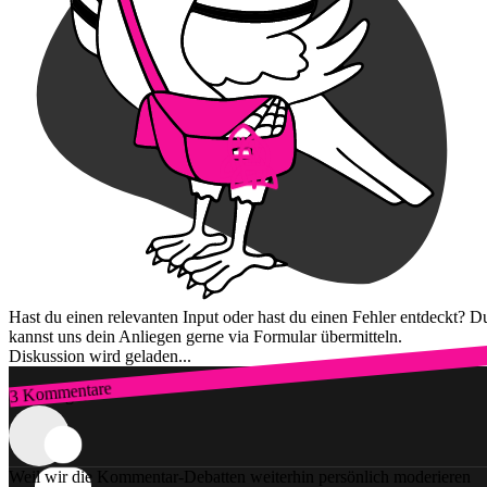
Hast du einen relevanten Input oder hast du einen Fehler entdeckt? D
kannst uns dein Anliegen gerne via Formular übermitteln.
Diskussion wird geladen...
3 Kommentare
Zum Login
Weil wir die Kommentar-Debatten weiterhin persönlich moderieren