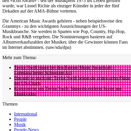
den «Icon Award» - seit der Musikpreis 1973 ins Leben gerufen
wurde, war Lionel Richie als einziger Künstler in jeder der fünf
Dekaden auf der AMA-Bühne vertreten.
Die American Music Awards gehören - neben beispielsweise den
Grammys - zu den wichtigsten Auszeichnungen der US-
Musikbranche. Sie werden in Sparten wie Pop, Country, Hip-Hop,
Rock und R&B vergeben. Die Nominierungen basieren auf
Albumverkaufszahlen der Musiker, über die Gewinner können Fans
im Internet abstimmen. (saw/sda/dpa)
Mehr zum Thema:
Taylor Swift räumt bei den Europe Music Awards ab –
Loredana bester Schweizer Act
Das gab so noch nie: Taylor Swift belegt die ersten zehn Plätze
der US-Charts
Kontroverse um Taylor Swift: Sängerin entfernt Szene aus
Musikvideo
Themen
International
People
Musik
People-News