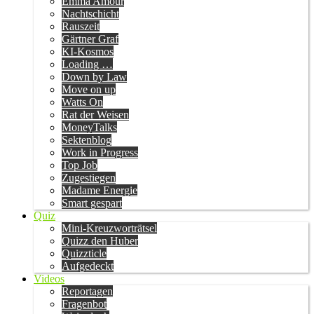
Emma Amour
Nachtschicht
Rauszeit
Gärtner Graf
KI-Kosmos
Loading …
Down by Law
Move on up
Watts On
Rat der Weisen
MoneyTalks
Sektenblog
Work in Progress
Top Job
Zugestiegen
Madame Energie
Smart gespart
Quiz
Mini-Kreuzworträtsel
Quizz den Huber
Quizzticle
Aufgedeckt
Videos
Reportagen
Fragenbot