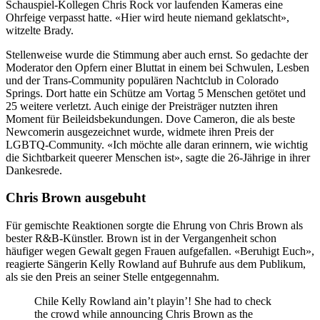
Schauspiel-Kollegen Chris Rock vor laufenden Kameras eine
Ohrfeige verpasst hatte. «Hier wird heute niemand geklatscht»,
witzelte Brady.
Stellenweise wurde die Stimmung aber auch ernst. So gedachte der
Moderator den Opfern einer Bluttat in einem bei Schwulen, Lesben
und der Trans-Community populären Nachtclub in Colorado
Springs. Dort hatte ein Schütze am Vortag 5 Menschen getötet und
25 weitere verletzt. Auch einige der Preisträger nutzten ihren
Moment für Beileidsbekundungen. Dove Cameron, die als beste
Newcomerin ausgezeichnet wurde, widmete ihren Preis der
LGBTQ-Community. «Ich möchte alle daran erinnern, wie wichtig
die Sichtbarkeit queerer Menschen ist», sagte die 26-Jährige in ihrer
Dankesrede.
Chris Brown ausgebuht
Für gemischte Reaktionen sorgte die Ehrung von Chris Brown als
bester R&B-Künstler. Brown ist in der Vergangenheit schon
häufiger wegen Gewalt gegen Frauen aufgefallen. «Beruhigt Euch»,
reagierte Sängerin Kelly Rowland auf Buhrufe aus dem Publikum,
als sie den Preis an seiner Stelle entgegennahm.
Chile Kelly Rowland ain’t playin’! She had to check
the crowd while announcing Chris Brown as the