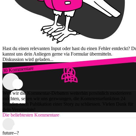
Hast du einen relevanten Input oder hast du einen Fehler entdeckt? D
kannst uns dein Anliegen gerne via Formular übermitteln.
Diskussion wird geladen...
30 Kommentare
Zum Login
Weil wir die Kommentar-Debatten weiterhin persönlich moderieren
möchten, sehen wir uns gezwungen, die Kommentarfunktion 24
Stunden nach Publikation einer Story zu schliessen. Vielen Dank für
dein Verständnis!
Die beliebtesten Kommentare
future--?