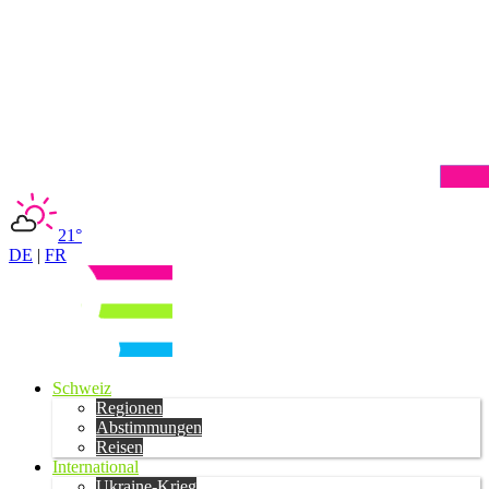
21°
DE
|
FR
Schweiz
Regionen
Abstimmungen
Reisen
International
Ukraine-Krieg