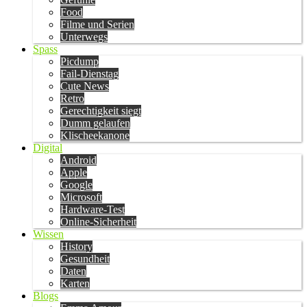
Food
Filme und Serien
Unterwegs
Spass
Picdump
Fail-Dienstag
Cute News
Retro
Gerechtigkeit siegt
Dumm gelaufen
Klischeekanone
Digital
Android
Apple
Google
Microsoft
Hardware-Test
Online-Sicherheit
Wissen
History
Gesundheit
Daten
Karten
Blogs