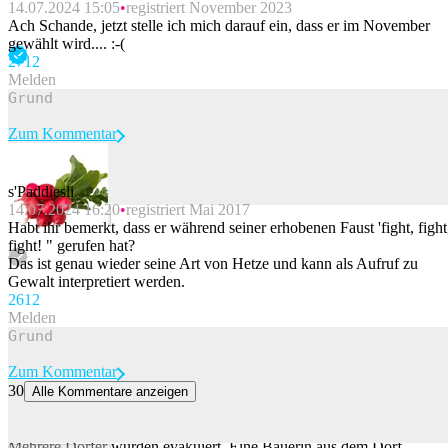
14.07.2024 15:05
registriert November 2023
Ach Schande, jetzt stelle ich mich darauf ein, dass er im November
gewählt wird.... :-(
27
12
Melden
Zum Kommentar
s'Paddiesli
14.07.2024 16:20
registriert Mai 2017
Beitrag melden
Habt ihr bemerkt, dass er während seiner erhobenen Faust 'fight, fight
fight! " gerufen hat?
Das ist genau wieder seine Art von Hetze und kann als Aufruf zu
Gewalt interpretiert werden.
26
12
Melden
Zum Kommentar
30
Alle Kommentare anzeigen
Drei Esel überleben Brände in Spanien
Seit rund zwei Wochen wüten in Spanien verheerende Waldbrände.
Mehrere Dörfer wurden evakuiert. Eine Bäuerin aus dem Dorf