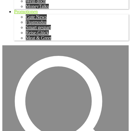
Wein doch
MoneyTalks
Promotionen
Gute News
Flugmodus
Smart gespart
Reise-Glück
Meat & Greet