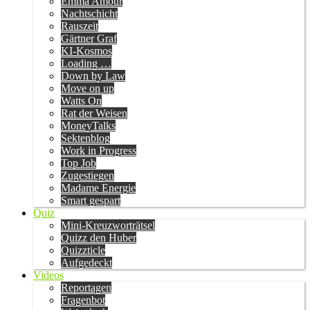
Emma Amour
Nachtschicht
Rauszeit
Gärtner Graf
KI-Kosmos
Loading …
Down by Law
Move on up
Watts On
Rat der Weisen
MoneyTalks
Sektenblog
Work in Progress
Top Job
Zugestiegen
Madame Energie
Smart gespart
Quiz
Mini-Kreuzworträtsel
Quizz den Huber
Quizzticle
Aufgedeckt
Videos
Reportagen
Fragenbot