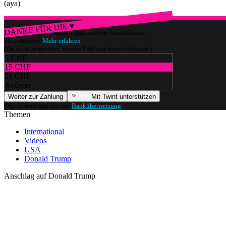
(aya)
DANKE FÜR DIE ♥
Würdest du gerne watson und unseren Journalismus
unterstützen?
Mehr erfahren
(Du wirst umgeleitet, um die Zahlung abzuschliessen.)
5 CHF
15 CHF
25 CHF
Anderer
Weiter zur Zahlung
Mit Twint unterstützen
Oder unterstütze uns per
Banküberweisung
.
Themen
International
Videos
USA
Donald Trump
Anschlag auf Donald Trump