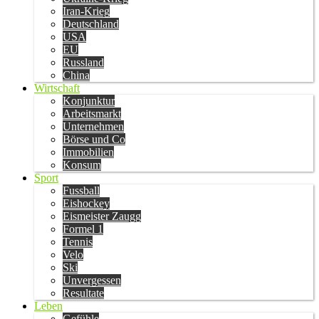
Iran-Krieg
Deutschland
USA
EU
Russland
China
Wirtschaft
Konjunktur
Arbeitsmarkt
Unternehmen
Börse und Co
Immobilien
Konsum
Sport
Fussball
Eishockey
Eismeister Zaugg
Formel 1
Tennis
Velo
Ski
Unvergessen
Resultate
Leben
Gefühle