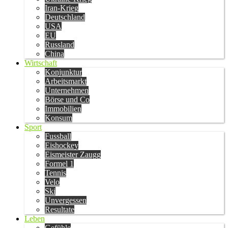
Iran-Krieg
Deutschland
USA
EU
Russland
China
Wirtschaft
Konjunktur
Arbeitsmarkt
Unternehmen
Börse und Co
Immobilien
Konsum
Sport
Fussball
Eishockey
Eismeister Zaugg
Formel 1
Tennis
Velo
Ski
Unvergessen
Resultate
Leben
Gefühle