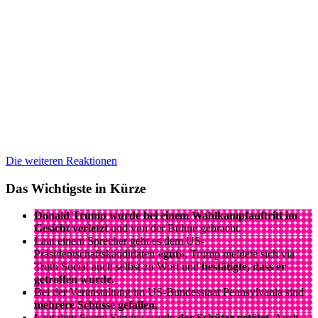
Die weiteren Reaktionen
Das Wichtigste in Kürze
Donald Trump wurde bei einem Wahlkampfauftritt im
Gesicht verletzt
und von der Bühne gebracht.
Laut einem Sprecher geht es dem US-
Präsidentschaftskandidaten
«gut»
. Trump meldete sich via
Truth Social auch selbst zu Wort und
bestätigte, dass er
getroffen wurde.
Bei der Veranstaltung im US-Bundesstaat Pennsylvania sind
mehrere Schüsse gefallen.
Laut dem Secret Service wurde
der Schütze getötet.
Auch