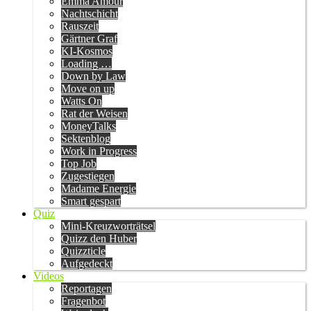
Emma Amour
Nachtschicht
Rauszeit
Gärtner Graf
KI-Kosmos
Loading …
Down by Law
Move on up
Watts On
Rat der Weisen
MoneyTalks
Sektenblog
Work in Progress
Top Job
Zugestiegen
Madame Energie
Smart gespart
Quiz
Mini-Kreuzworträtsel
Quizz den Huber
Quizzticle
Aufgedeckt
Videos
Reportagen
Fragenbot