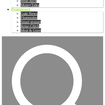
Wein doch
MoneyTalks
Promotionen
Gute News
Flugmodus
Smart gespart
Reise-Glück
Meat & Greet