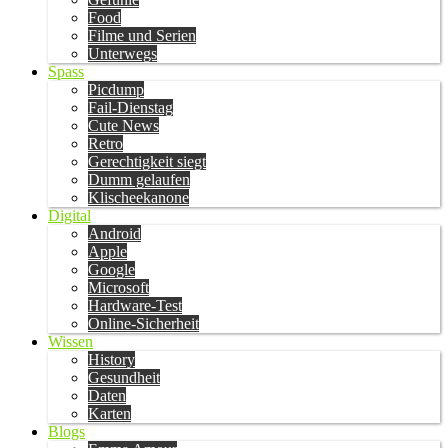
Food
Filme und Serien
Unterwegs
Spass
Picdump
Fail-Dienstag
Cute News
Retro
Gerechtigkeit siegt
Dumm gelaufen
Klischeekanone
Digital
Android
Apple
Google
Microsoft
Hardware-Test
Online-Sicherheit
Wissen
History
Gesundheit
Daten
Karten
Blogs