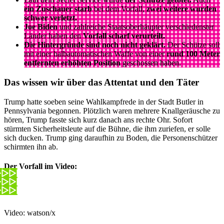
ein Zuschauer starb
bei dem Vorfall,
zwei weitere wurden
schwer verletzt.
Joe Biden
und zahlreiche Staatsoberhäupter verschiedenster
Länder haben den
Vorfall scharf verurteilt.
Die Hintergründe sind noch nicht geklärt.
Der Schütze soll
mit einer halbautomatischen Waffe von einer
rund 100 Meter
entfernten erhöhten Position
geschossen haben.
Das wissen wir über das Attentat und den Täter
Trump hatte soeben seine Wahlkampfrede in der Stadt Butler in
Pennsylvania begonnen. Plötzlich waren mehrere Knallgeräusche zu
hören, Trump fasste sich kurz danach ans rechte Ohr. Sofort
stürmten Sicherheitsleute auf die Bühne, die ihm zuriefen, er solle
sich ducken. Trump ging daraufhin zu Boden, die Personenschützer
schirmten ihn ab.
Der Vorfall im Video:
Video: watson/x