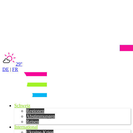
29°
DE
|
FR
Schweiz
Regionen
Abstimmungen
Reisen
International
Ukraine-Krieg