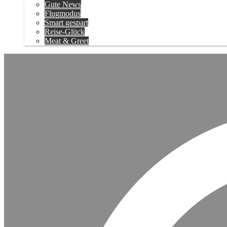
Gute News
Flugmodus
Smart gespart
Reise-Glück
Meat & Greet