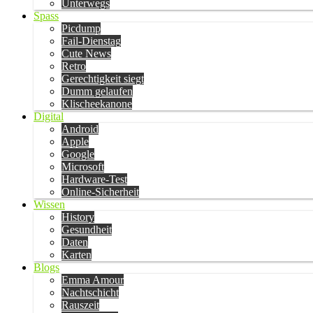
Unterwegs
Spass
Picdump
Fail-Dienstag
Cute News
Retro
Gerechtigkeit siegt
Dumm gelaufen
Klischeekanone
Digital
Android
Apple
Google
Microsoft
Hardware-Test
Online-Sicherheit
Wissen
History
Gesundheit
Daten
Karten
Blogs
Emma Amour
Nachtschicht
Rauszeit