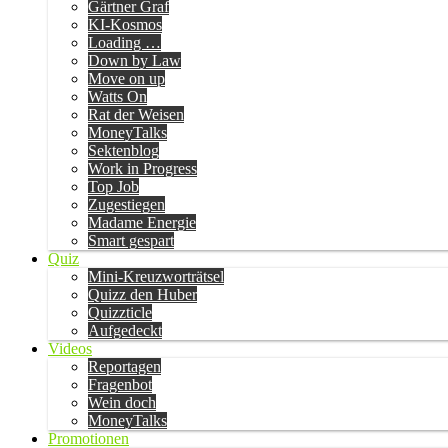
Gärtner Graf
KI-Kosmos
Loading …
Down by Law
Move on up
Watts On
Rat der Weisen
MoneyTalks
Sektenblog
Work in Progress
Top Job
Zugestiegen
Madame Energie
Smart gespart
Quiz
Mini-Kreuzworträtsel
Quizz den Huber
Quizzticle
Aufgedeckt
Videos
Reportagen
Fragenbot
Wein doch
MoneyTalks
Promotionen