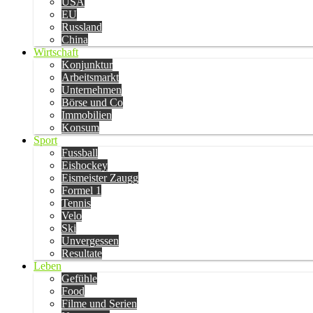
USA
EU
Russland
China
Wirtschaft
Konjunktur
Arbeitsmarkt
Unternehmen
Börse und Co
Immobilien
Konsum
Sport
Fussball
Eishockey
Eismeister Zaugg
Formel 1
Tennis
Velo
Ski
Unvergessen
Resultate
Leben
Gefühle
Food
Filme und Serien