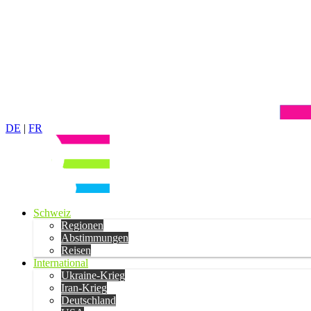
DE
|
FR
Schweiz
Regionen
Abstimmungen
Reisen
International
Ukraine-Krieg
Iran-Krieg
Deutschland