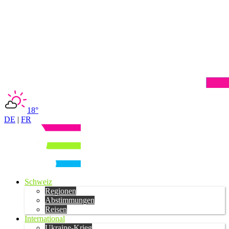
18°
DE
|
FR
Schweiz
Regionen
Abstimmungen
Reisen
International
Ukraine-Krieg