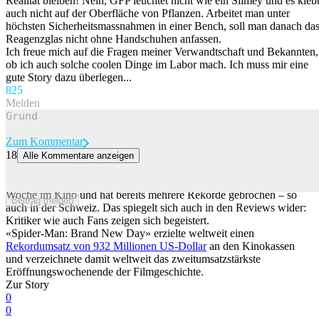
Realität bleiben! Nein, GFP leuchtet nicht wie ein Slimey und es kleb
auch nicht auf der Oberfläche von Pflanzen. Arbeitet man unter
höchsten Sicherheitsmassnahmen in einer Bench, soll man danach da
Reagenzglas nicht ohne Handschuhen anfassen.
Ich freue mich auf die Fragen meiner Verwandtschaft und Bekannten,
ob ich auch solche coolen Dinge im Labor mach. Ich muss mir eine
gute Story dazu überlegen...
82
5
Melden
Zum Kommentar
18
Alle Kommentare anzeigen
«Phänomenal»: «Spider-Man» bricht Rekorde – Fans sind begeistert
Der vierte Spider-Man-Film mit Tom Holland ist seit vergangener
Woche im Kino und hat bereits mehrere Rekorde gebrochen – so
Beitrag melden
auch in der Schweiz. Das spiegelt sich auch in den Reviews wider:
Kritiker wie auch Fans zeigen sich begeistert.
«Spider-Man: Brand New Day» erzielte weltweit einen
Rekordumsatz von 932 Millionen US-Dollar
an den Kinokassen
und verzeichnete damit weltweit das zweitumsatzstärkste
Eröffnungswochenende der Filmgeschichte.
Zur Story
0
0