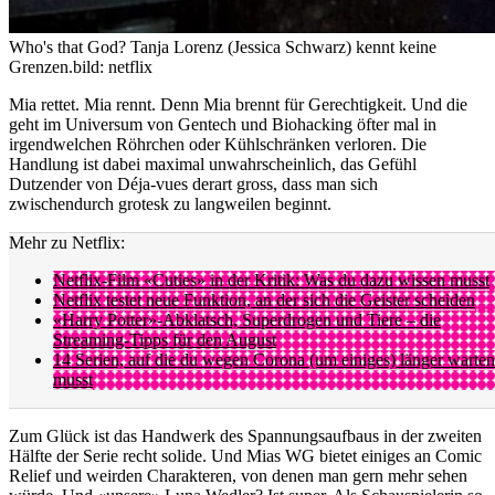
Who's that God? Tanja Lorenz (Jessica Schwarz) kennt keine
Grenzen.
bild: netflix
Mia rettet. Mia rennt. Denn Mia brennt für Gerechtigkeit. Und die
geht im Universum von Gentech und Biohacking öfter mal in
irgendwelchen Röhrchen oder Kühlschränken verloren. Die
Handlung ist dabei maximal unwahrscheinlich, das Gefühl
Dutzender von Déja-vues derart gross, dass man sich
zwischendurch grotesk zu langweilen beginnt.
Mehr zu Netflix:
Netflix-Film «Cuties» in der Kritik: Was du dazu wissen musst
Netflix testet neue Funktion, an der sich die Geister scheiden
«Harry Potter»-Abklatsch, Superdrogen und Tiere – die
Streaming-Tipps für den August
14 Serien, auf die du wegen Corona (um einiges) länger warten
musst
Zum Glück ist das Handwerk des Spannungsaufbaus in der zweiten
Hälfte der Serie recht solide. Und Mias WG bietet einiges an Comic
Relief und weirden Charakteren, von denen man gern mehr sehen