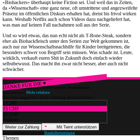
«Biohackers» überhaupt keine Fiction sei. Und weil das in Zeiten,
da «Wissenschaft» eine ganz neue, oft umstrittene und angezweifelte
Präsenz im öffentlichen Diskurs erhalten hat, dreist bis frivol wirken
kann. Weshalb Netflix auch schon Videos dazu nachgeliefert hat,
was man auf keinen Fall nachahmen soll aus der Serie.
Und so wird etwas, das nun echt nicht als T-Bone-Steak, sondern
eher als Biohackfleisch unter den Serien zur Welt gekommen ist,
auch nur zur Wissenschaftsnachhilfe für Kinder breitgetreten, die
besonders schwer von Begriff sein müssen. Was schade ist. Leute,
wirklich, verkauft euren Shit in Zukunft doch einfach wieder
selbstbewusst. Das macht ihn zwar nicht besser, aber auch nicht
schwächer.
DANKE FÜR DIE ♥
Würdest du gerne watson und unseren Journalismus
unterstützen?
Mehr erfahren
(Du wirst umgeleitet, um die Zahlung abzuschliessen.)
5 CHF
15 CHF
25 CHF
Anderer
Weiter zur Zahlung
Mit Twint unterstützen
Oder unterstütze uns per
Banküberweisung
.
Themen