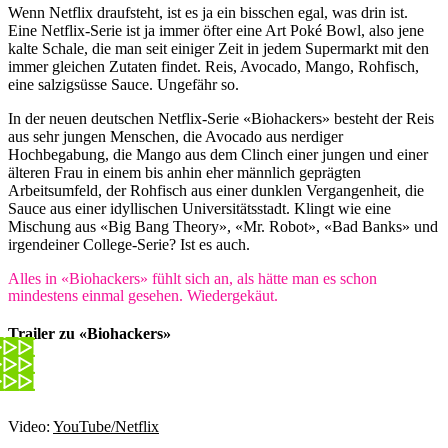
Wenn Netflix draufsteht, ist es ja ein bisschen egal, was drin ist.
Eine Netflix-Serie ist ja immer öfter eine Art Poké Bowl, also jene
kalte Schale, die man seit einiger Zeit in jedem Supermarkt mit den
immer gleichen Zutaten findet. Reis, Avocado, Mango, Rohfisch,
eine salzigsüsse Sauce. Ungefähr so.
In der neuen deutschen Netflix-Serie «Biohackers» besteht der Reis
aus sehr jungen Menschen, die Avocado aus nerdiger
Hochbegabung, die Mango aus dem Clinch einer jungen und einer
älteren Frau in einem bis anhin eher männlich geprägten
Arbeitsumfeld, der Rohfisch aus einer dunklen Vergangenheit, die
Sauce aus einer idyllischen Universitätsstadt. Klingt wie eine
Mischung aus «Big Bang Theory», «Mr. Robot», «Bad Banks» und
irgendeiner College-Serie? Ist es auch.
Alles in «Biohackers» fühlt sich an, als hätte man es schon
mindestens einmal gesehen. Wiedergekäut.
Trailer zu «Biohackers»
Video:
YouTube/Netflix