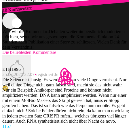
18 Kommentare
Zum Login
Weil wir die Kommentar-Debatten weiterhin persönlich moderieren
möchten, sehen wir uns gezwungen, die Kommentarfunktion 24
Stunden nach Publikation einer Story zu schliessen. Vielen Dank für
dein Verständnis!
Die beliebtesten Kommentare
ETH1995
25.08.2020 22:07
registriert Juni 2016
Die Science ist lausig. Es werden viel zu viele Dinge vermischt. Nur
weil einige Dinge nicht ganz falsch sind, macht sie das nicht wahr.
Nur ein Beispiel: Antikörper sind Proteine und können nicht
amplifiziert werden. DNA kann amplifiziert werden. Wenn nur einer
mit einem MolBio Masters das Skript gelesen hat, muss er Stopp
gerufen haben. Das ist so falsch wie das Perpetuum mobile. Es geht
einfach nicht! Solche Fehler dürfen nicht rein, da kann man noch lan
in jedem zweiten Satz CRISPR rufen... welches übrigens viel länger
dauert. Auch RNA synthetisiert sich nicht über Nacht de novo.
115
7