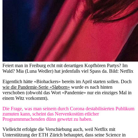
Feiert man in Freiburg echt mit derartigen Kopfhören Partys? Im
Wald? Mia (Luna Wedler) hat jedenfalls viel Spass da.
Bild: Netflix
Eigentlich hätte «Biohackers» bereits im April starten sollen. Doch
wie die Pandemie-Serie «Sløborn»
wurde es nach hinten
verschoben (obwohl das Wort «Pandemie» nur ein einziges Mal in
einem Witz vorkommt).
Die Frage, was man seinem durch Corona destabilisierten Publikum
zumuten kann, scheint das Nervenkostüm etlicher
Programmmachenden dünn gewetzt zu haben.
Vielleicht erfolgte die Verschiebung auch, weil Netflix mit
Unterstützung der ETH Zürich behauptet, dass seine Science in