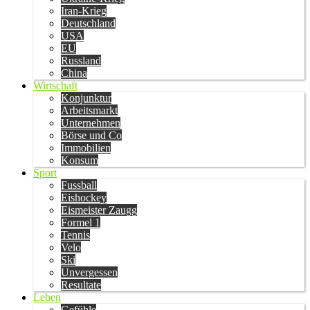
Iran-Krieg
Deutschland
USA
EU
Russland
China
Wirtschaft
Konjunktur
Arbeitsmarkt
Unternehmen
Börse und Co
Immobilien
Konsum
Sport
Fussball
Eishockey
Eismeister Zaugg
Formel 1
Tennis
Velo
Ski
Unvergessen
Resultate
Leben
Gefühle