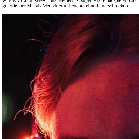
würde. Und «unsere» Luna Wedler? Ist super. Als Schauspielerin so
gut wie ihre Mia als Medizinerin. Leuchtend und unerschrocken.