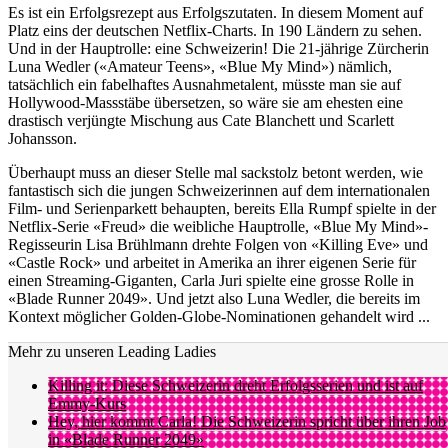
Es ist ein Erfolgsrezept aus Erfolgszutaten. In diesem Moment auf
Platz eins der deutschen Netflix-Charts. In 190 Ländern zu sehen.
Und in der Hauptrolle: eine Schweizerin! Die 21-jährige Zürcherin
Luna Wedler («Amateur Teens», «Blue My Mind») nämlich,
tatsächlich ein fabelhaftes Ausnahmetalent, müsste man sie auf
Hollywood-Massstäbe übersetzen, so wäre sie am ehesten eine
drastisch verjüngte Mischung aus Cate Blanchett und Scarlett
Johansson.
Überhaupt muss an dieser Stelle mal sackstolz betont werden, wie
fantastisch sich die jungen Schweizerinnen auf dem internationalen
Film- und Serienparkett behaupten, bereits Ella Rumpf spielte in der
Netflix-Serie «Freud» die weibliche Hauptrolle, «Blue My Mind»-
Regisseurin Lisa Brühlmann drehte Folgen von «Killing Eve» und
«Castle Rock» und arbeitet in Amerika an ihrer eigenen Serie für
einen Streaming-Giganten, Carla Juri spielte eine grosse Rolle in
«Blade Runner 2049». Und jetzt also Luna Wedler, die bereits im
Kontext möglicher Golden-Globe-Nominationen gehandelt wird ...
Mehr zu unseren Leading Ladies
Killing it: Diese Schweizerin dreht Erfolgsserien und ist auf
Emmy-Kurs
Hey, hier kommt Carla! Die Schweizerin spricht über ihren Job
in «Blade Runner 2049»