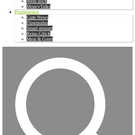
Wein doch
MoneyTalks
Promotionen
Gute News
Flugmodus
Smart gespart
Reise-Glück
Meat & Greet