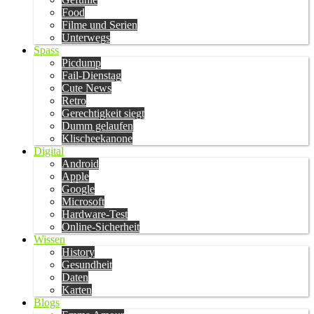
Food
Filme und Serien
Unterwegs
Spass
Picdump
Fail-Dienstag
Cute News
Retro
Gerechtigkeit siegt
Dumm gelaufen
Klischeekanone
Digital
Android
Apple
Google
Microsoft
Hardware-Test
Online-Sicherheit
Wissen
History
Gesundheit
Daten
Karten
Blogs