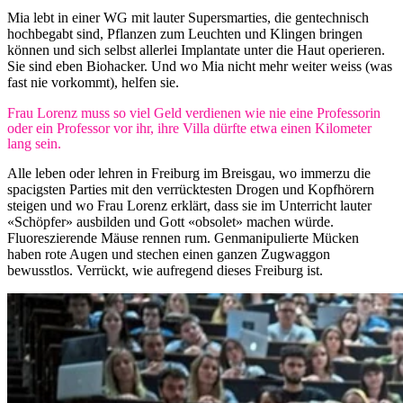
Mia lebt in einer WG mit lauter Supersmarties, die gentechnisch
hochbegabt sind, Pflanzen zum Leuchten und Klingen bringen
können und sich selbst allerlei Implantate unter die Haut operieren.
Sie sind eben Biohacker. Und wo Mia nicht mehr weiter weiss (was
fast nie vorkommt), helfen sie.
Frau Lorenz muss so viel Geld verdienen wie nie eine Professorin
oder ein Professor vor ihr, ihre Villa dürfte etwa einen Kilometer
lang sein.
Alle leben oder lehren in Freiburg im Breisgau, wo immerzu die
spacigsten Parties mit den verrücktesten Drogen und Kopfhörern
steigen und wo Frau Lorenz erklärt, dass sie im Unterricht lauter
«Schöpfer» ausbilden und Gott «obsolet» machen würde.
Fluoreszierende Mäuse rennen rum. Genmanipulierte Mücken
haben rote Augen und stechen einen ganzen Zugwaggon
bewusstlos. Verrückt, wie aufregend dieses Freiburg ist.