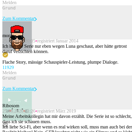
Melden
Zum Kommentar
morax
25.08.2020 20:05
registriert Januar 2014
Beitrag melden
Ich hab die Serie nur eben wegen Luna geschaut, aber hätte getrost
daruf verzichten können.
Flache Story, mässige Schauspieler-Leistung, plumpe Dialoge.
119
29
Melden
Zum Kommentar
Ribosom
25.08.2020 21:26
registriert März 2019
Beitrag melden
Meine Arbeitskollegin hat mir davon erzählt. Die Serie ist so schlecht,
dass ich sie schauen muss.
Ich liebe Sci-Fi, aber wenn es real wirken soll, muss man auch bei der