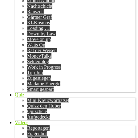
Emma Amour
Nachtschicht
Rauszeit
Gärtner Graf
KI-Kosmos
Loading …
Down by Law
Move on up
Watts On
Rat der Weisen
MoneyTalks
Sektenblog
Work in Progress
Top Job
Zugestiegen
Madame Energie
Smart gespart
Quiz
Mini-Kreuzworträtsel
Quizz den Huber
Quizzticle
Aufgedeckt
Videos
Reportagen
Fragenbot