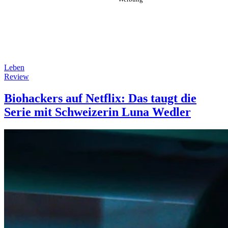
Leben
Review
Biohackers auf Netflix: Das taugt die
Serie mit Schweizerin Luna Wedler