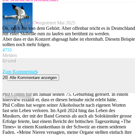
Squawk 7700
19.02.2026 14:37
registriert Mai 2025
Ok, noch nie von dem Gehört. Aber offenbar reicht es in Deutschland
mit einer Skibrille rum zu laufen um berühmt zu werden.
Aber dass er das Konzert abgesagt habe ist ehrenhaft. Diesem Beispie
sollten noch mehr folgen.
47
31
Melden
Zum Kommentar
20
Alle Kommentare anzeigen
Phil Collins kämpfte wegen Alkoholsucht in Schweizer Klinik um
sein Leben
Phil Collins hat im Januar seinen 75. Geburtstag gefeiert. In einem
Beitrag melden
Interview erzählt er, dass er diesen beinahe nicht erlebt hätte.
Phil Collins hat wegen seiner Alkoholsucht nach eigenen Worten
fast sein Leben verloren. Im April 2024 hing das Leben des
Musikers, der mit der Band Genesis als auch als Solokünstler grosse
Erfolge feierte, laut einem Bericht der britischen Tageszeitung «The
Times» in einem Krankenhaus in der Schweiz an einem seidenen
Faden. «Meine Nieren versagten, meine Organe stellten einfach ihre