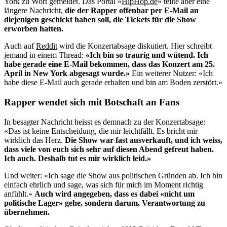
York zu Wort gemeldet. Das Portal «
HipHop.de
» teilte aber eine
längere Nachricht,
die der Rapper offenbar per E-Mail an
diejenigen geschickt haben soll, die Tickets für die Show
erworben hatten.
Auch auf
Reddit
wird die Konzertabsage diskutiert. Hier schreibt
jemand in einem Thread:
«Ich bin so traurig und wütend. Ich
habe gerade eine E-Mail bekommen, dass das Konzert am 25.
April in New York abgesagt wurde.»
Ein weiterer Nutzer: «Ich
habe diese E-Mail auch gerade erhalten und bin am Boden zerstört.»
Rapper wendet sich mit Botschaft an Fans
In besagter Nachricht heisst es demnach zu der Konzertabsage:
«Das ist keine Entscheidung, die mir leichtfällt. Es bricht mir
wirklich das Herz.
Die Show war fast ausverkauft, und ich weiss,
dass viele von euch sich sehr auf diesen Abend gefreut haben.
Ich auch. Deshalb tut es mir wirklich leid.»
Und weiter: «Ich sage die Show aus politischen Gründen ab. Ich bin
einfach ehrlich und sage, was sich für mich im Moment richtig
anfühlt.»
Auch wird angegeben, dass es dabei «nicht um
politische Lager» gehe, sondern darum, Verantwortung zu
übernehmen.