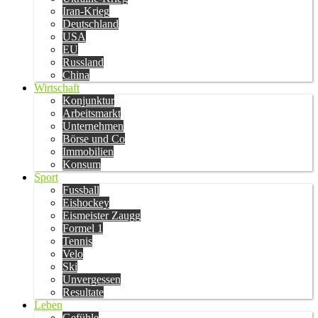
Iran-Krieg
Deutschland
USA
EU
Russland
China
Wirtschaft
Konjunktur
Arbeitsmarkt
Unternehmen
Börse und Co
Immobilien
Konsum
Sport
Fussball
Eishockey
Eismeister Zaugg
Formel 1
Tennis
Velo
Ski
Unvergessen
Resultate
Leben
Gefühle