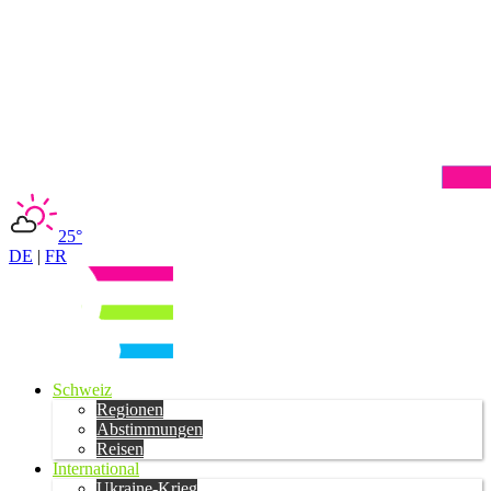
25°
DE
|
FR
Schweiz
Regionen
Abstimmungen
Reisen
International
Ukraine-Krieg