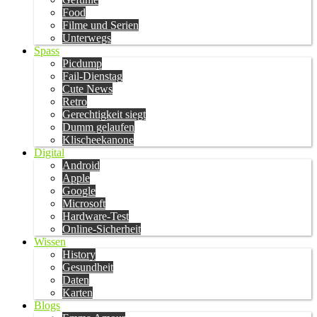
Food
Filme und Serien
Unterwegs
Spass
Picdump
Fail-Dienstag
Cute News
Retro
Gerechtigkeit siegt
Dumm gelaufen
Klischeekanone
Digital
Android
Apple
Google
Microsoft
Hardware-Test
Online-Sicherheit
Wissen
History
Gesundheit
Daten
Karten
Blogs