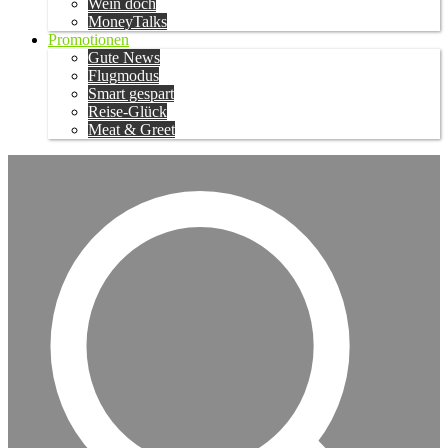
Wein doch
MoneyTalks
Promotionen
Gute News
Flugmodus
Smart gespart
Reise-Glück
Meat & Greet