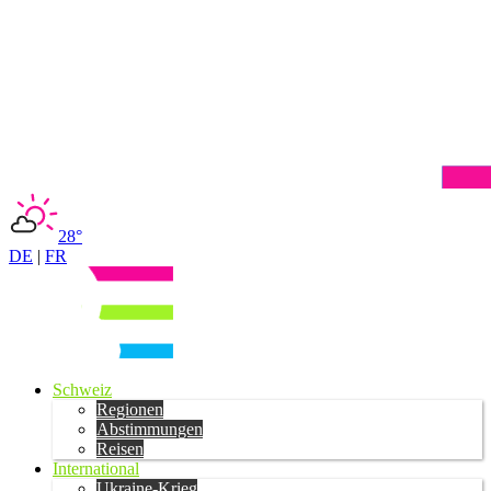
28°
DE
|
FR
Schweiz
Regionen
Abstimmungen
Reisen
International
Ukraine-Krieg