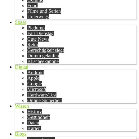
Food
Filme und Serien
Unterwegs
Spass
Picdump
Fail-Dienstag
Cute News
Retro
Gerechtigkeit siegt
Dumm gelaufen
Klischeekanone
Digital
Android
Apple
Google
Microsoft
Hardware-Test
Online-Sicherheit
Wissen
History
Gesundheit
Daten
Karten
Blogs