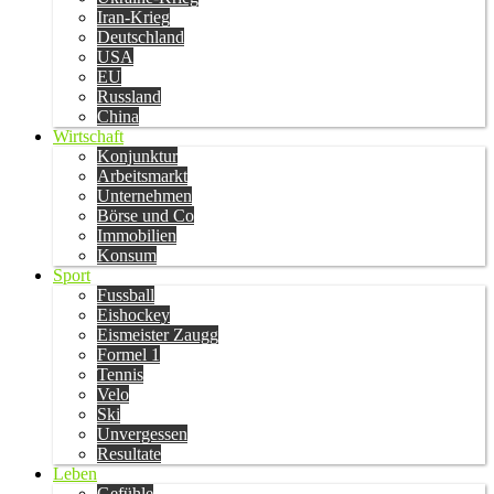
Iran-Krieg
Deutschland
USA
EU
Russland
China
Wirtschaft
Konjunktur
Arbeitsmarkt
Unternehmen
Börse und Co
Immobilien
Konsum
Sport
Fussball
Eishockey
Eismeister Zaugg
Formel 1
Tennis
Velo
Ski
Unvergessen
Resultate
Leben
Gefühle