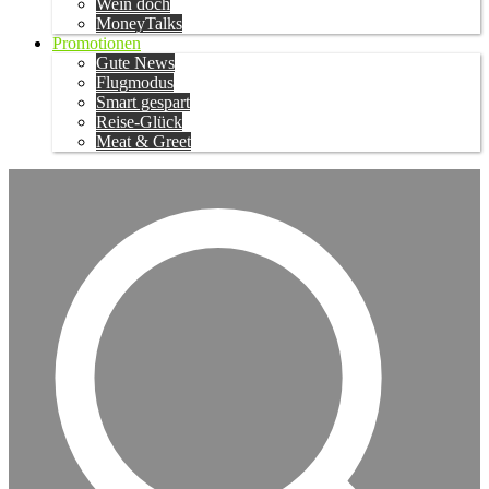
Wein doch
MoneyTalks
Promotionen
Gute News
Flugmodus
Smart gespart
Reise-Glück
Meat & Greet