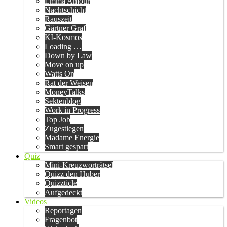
Emma Amour
Nachtschicht
Rauszeit
Gärtner Graf
KI-Kosmos
Loading …
Down by Law
Move on up
Watts On
Rat der Weisen
MoneyTalks
Sektenblog
Work in Progress
Top Job
Zugestiegen
Madame Energie
Smart gespart
Quiz
Mini-Kreuzworträtsel
Quizz den Huber
Quizzticle
Aufgedeckt
Videos
Reportagen
Fragenbot