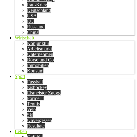
Iran-Krieg
Deutschland
USA
EU
Russland
China
Wirtschaft
Konjunktur
Arbeitsmarkt
Unternehmen
Börse und Co
Immobilien
Konsum
Sport
Fussball
Eishockey
Eismeister Zaugg
Formel 1
Tennis
Velo
Ski
Unvergessen
Resultate
Leben
Gefühle