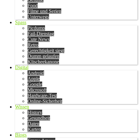
Food
Filme und Serien
Unterwegs
Spass
Picdump
Fail-Dienstag
Cute News
Retro
Gerechtigkeit siegt
Dumm gelaufen
Klischeekanone
Digital
Android
Apple
Google
Microsoft
Hardware-Test
Online-Sicherheit
Wissen
History
Gesundheit
Daten
Karten
Blogs