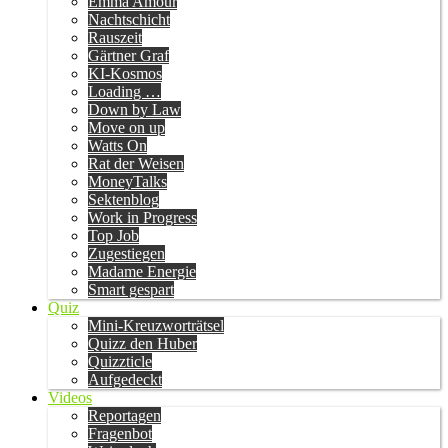
Emma Amour
Nachtschicht
Rauszeit
Gärtner Graf
KI-Kosmos
Loading …
Down by Law
Move on up
Watts On
Rat der Weisen
MoneyTalks
Sektenblog
Work in Progress
Top Job
Zugestiegen
Madame Energie
Smart gespart
Quiz
Mini-Kreuzworträtsel
Quizz den Huber
Quizzticle
Aufgedeckt
Videos
Reportagen
Fragenbot