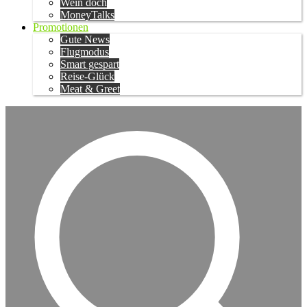
Wein doch
MoneyTalks
Promotionen
Gute News
Flugmodus
Smart gespart
Reise-Glück
Meat & Greet