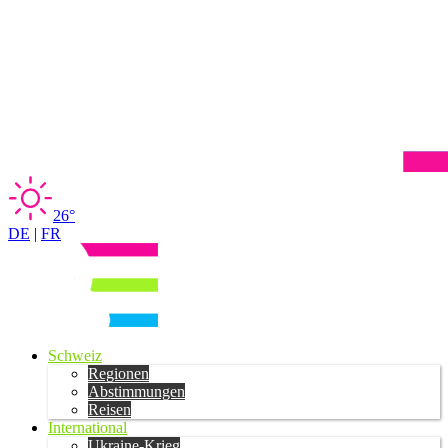
26°
DE
|
FR
Schweiz
Regionen
Abstimmungen
Reisen
International
Ukraine-Krieg