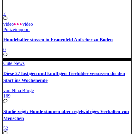
7
video
video
Polizeirapport
Hundehalter stossen in Frauenfeld Aufseher zu Boden
0
Cute News
Diese 27 lustigen und knuffigen Tierbilder versüssen dir den
Start ins Wochenende
von Nina Bürge
169
Studie zeigt: Hunde staunen über regelwidriges Verhalten von
Menschen
52