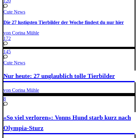
120
Cute News
Die 27 lustigsten Tierbilder der Woche findest du nur hier
von Corina Mühle
172
145
Cute News
Nur heute: 27 unglaublich tolle Tierbilder
von Corina Mühle
8
«So viel verloren»: Vonns Hund starb kurz nach
Olympia-Sturz