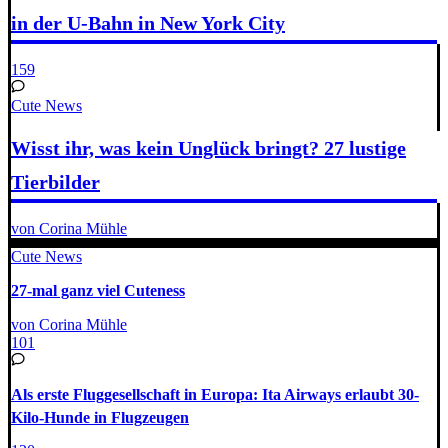
in der U-Bahn in New York City
159
Cute News
Wisst ihr, was kein Unglück bringt? 27 lustige
Tierbilder
von Corina Mühle
Cute News
27-mal ganz viel Cuteness
von Corina Mühle
101
Als erste Fluggesellschaft in Europa: Ita Airways erlaubt 30-
Kilo-Hunde in Flugzeugen