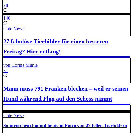
28
140
Cute News
27 fabulöse Tierbilder für einen besseren
Freitag? Hier entlang!
von Corina Mühle
31
Mann muss 791 Franken blechen – weil er seinen
Hund während Flug auf den Schoss nimmt
Cute News
Sonnenschein kommt heute in Form von 27 tollen Tierbildern