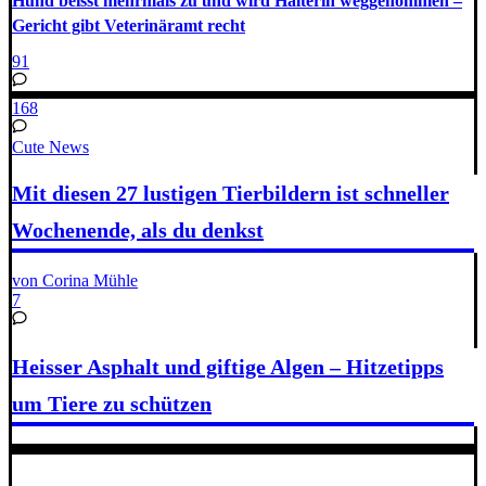
Hund beisst mehrmals zu und wird Halterin weggenommen –
Gericht gibt Veterinäramt recht
91
168
Cute News
Mit diesen 27 lustigen Tierbildern ist schneller
Wochenende, als du denkst
von Corina Mühle
7
Heisser Asphalt und giftige Algen – Hitzetipps
um Tiere zu schützen