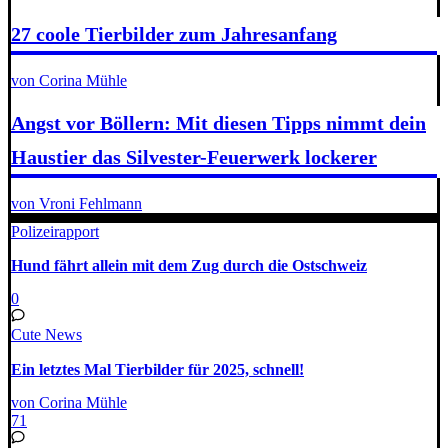
27 coole Tierbilder zum Jahresanfang
von Corina Mühle
Angst vor Böllern: Mit diesen Tipps nimmt dein
Haustier das Silvester-Feuerwerk lockerer
von Vroni Fehlmann
Polizeirapport
Hund fährt allein mit dem Zug durch die Ostschweiz
0
Cute News
Ein letztes Mal Tierbilder für 2025, schnell!
von Corina Mühle
71