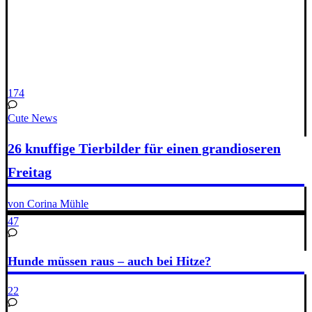
174
Cute News
26 knuffige Tierbilder für einen grandioseren
Freitag
von Corina Mühle
47
Hunde müssen raus – auch bei Hitze?
22