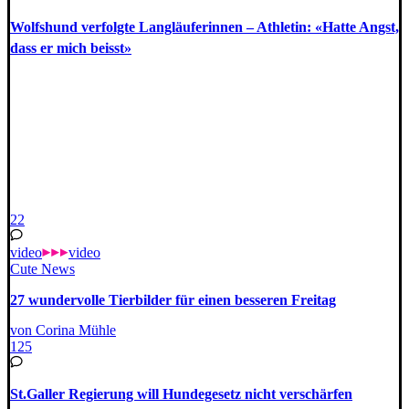
Wolfshund verfolgte Langläuferinnen – Athletin: «Hatte Angst,
dass er mich beisst»
22
video
video
Cute News
27 wundervolle Tierbilder für einen besseren Freitag
von Corina Mühle
125
St.Galler Regierung will Hundegesetz nicht verschärfen