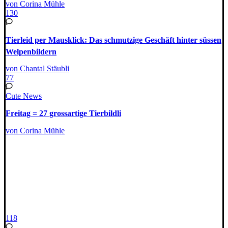
von Corina Mühle
130
Tierleid per Mausklick: Das schmutzige Geschäft hinter süssen
Welpenbildern
von Chantal Stäubli
77
Cute News
Freitag = 27 grossartige Tierbildli
von Corina Mühle
118