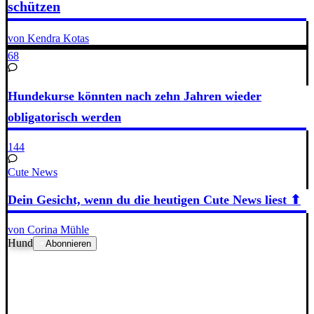
schützen
von Kendra Kotas
68
Hundekurse könnten nach zehn Jahren wieder
obligatorisch werden
144
Cute News
Dein Gesicht, wenn du die heutigen Cute News liest ⬆
von Corina Mühle
Hund
Abonnieren