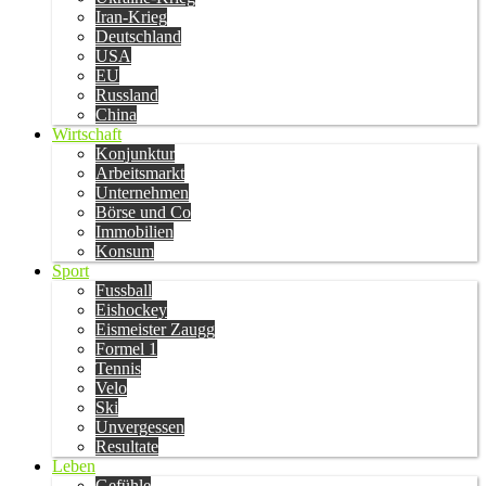
Iran-Krieg
Deutschland
USA
EU
Russland
China
Wirtschaft
Konjunktur
Arbeitsmarkt
Unternehmen
Börse und Co
Immobilien
Konsum
Sport
Fussball
Eishockey
Eismeister Zaugg
Formel 1
Tennis
Velo
Ski
Unvergessen
Resultate
Leben
Gefühle