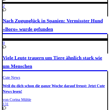
2
Nach Zugunglück in Spanien: Vermisster Hund
«Boro» wurde gefunden
0
Viele Leute trauern um Tiere ähnlich stark wie
um Menschen
Cute News
Weil du dich schon die ganze Woche darauf freust: Jetzt Cute
News lesen!
von Corina Mühle
131