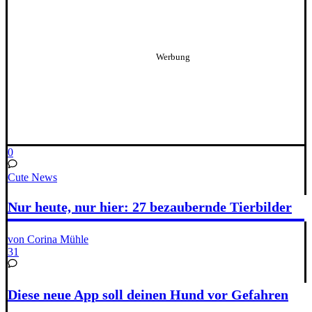
0
Cute News
Nur heute, nur hier: 27 bezaubernde Tierbilder
von Corina Mühle
31
Diese neue App soll deinen Hund vor Gefahren