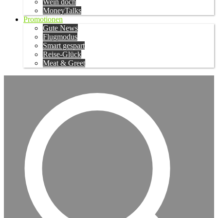
Wein doch
MoneyTalks
Promotionen
Gute News
Flugmodus
Smart gespart
Reise-Glück
Meat & Greet