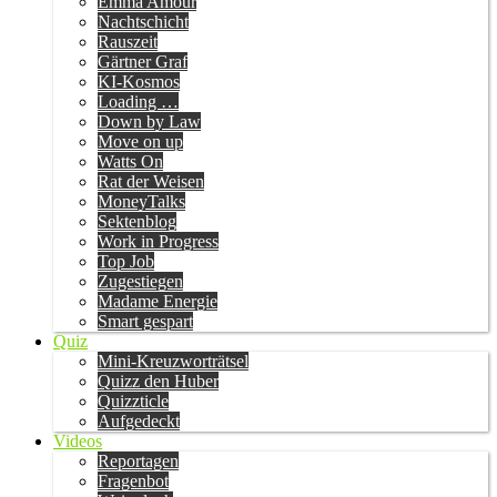
Emma Amour
Nachtschicht
Rauszeit
Gärtner Graf
KI-Kosmos
Loading …
Down by Law
Move on up
Watts On
Rat der Weisen
MoneyTalks
Sektenblog
Work in Progress
Top Job
Zugestiegen
Madame Energie
Smart gespart
Quiz
Mini-Kreuzworträtsel
Quizz den Huber
Quizzticle
Aufgedeckt
Videos
Reportagen
Fragenbot