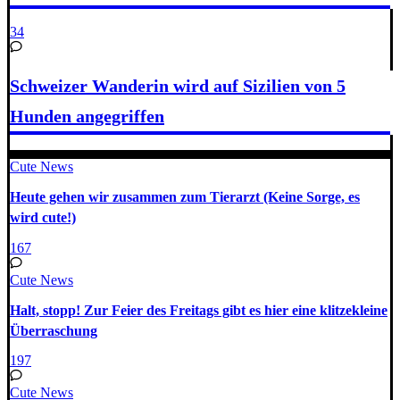
34
Schweizer Wanderin wird auf Sizilien von 5
Hunden angegriffen
Cute News
Heute gehen wir zusammen zum Tierarzt (Keine Sorge, es
wird cute!)
167
Cute News
Halt, stopp! Zur Feier des Freitags gibt es hier eine klitzekleine
Überraschung
197
Cute News