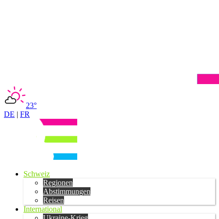
23°
DE
|
FR
Schweiz
Regionen
Abstimmungen
Reisen
International
Ukraine-Krieg