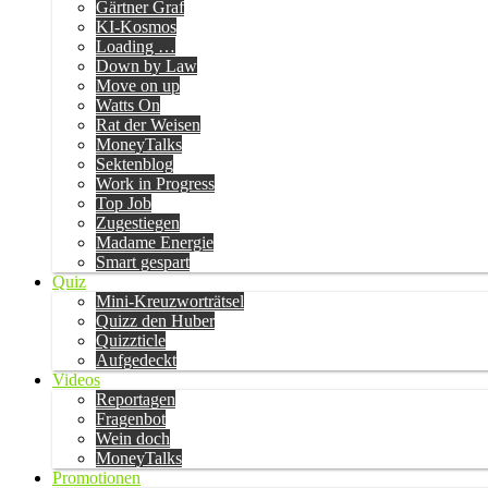
Gärtner Graf
KI-Kosmos
Loading …
Down by Law
Move on up
Watts On
Rat der Weisen
MoneyTalks
Sektenblog
Work in Progress
Top Job
Zugestiegen
Madame Energie
Smart gespart
Quiz
Mini-Kreuzworträtsel
Quizz den Huber
Quizzticle
Aufgedeckt
Videos
Reportagen
Fragenbot
Wein doch
MoneyTalks
Promotionen