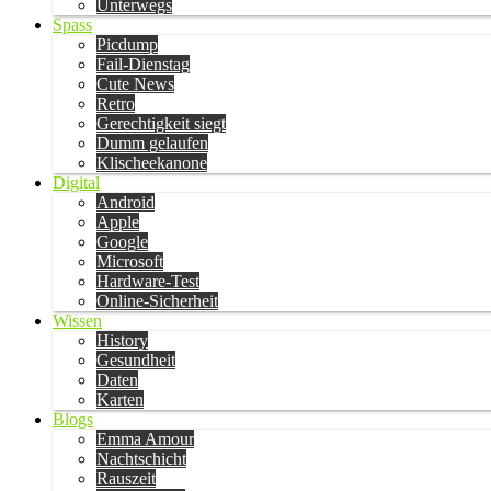
Unterwegs
Spass
Picdump
Fail-Dienstag
Cute News
Retro
Gerechtigkeit siegt
Dumm gelaufen
Klischeekanone
Digital
Android
Apple
Google
Microsoft
Hardware-Test
Online-Sicherheit
Wissen
History
Gesundheit
Daten
Karten
Blogs
Emma Amour
Nachtschicht
Rauszeit