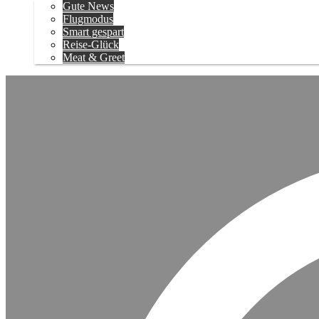
Gute News
Flugmodus
Smart gespart
Reise-Glück
Meat & Greet