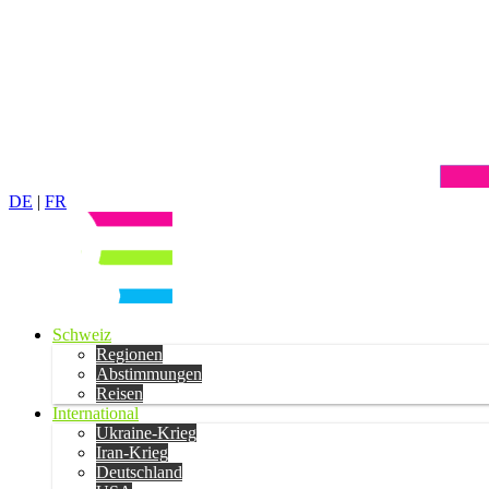
DE
|
FR
Schweiz
Regionen
Abstimmungen
Reisen
International
Ukraine-Krieg
Iran-Krieg
Deutschland