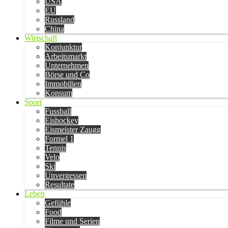
USA
EU
Russland
China
Wirtschaft
Konjunktur
Arbeitsmarkt
Unternehmen
Börse und Co
Immobilien
Konsum
Sport
Fussball
Eishockey
Eismeister Zaugg
Formel 1
Tennis
Velo
Ski
Unvergessen
Resultate
Leben
Gefühle
Food
Filme und Serien