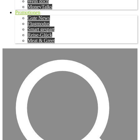
Wein doch
MoneyTalks
Promotionen
Gute News
Flugmodus
Smart gespart
Reise-Glück
Meat & Greet