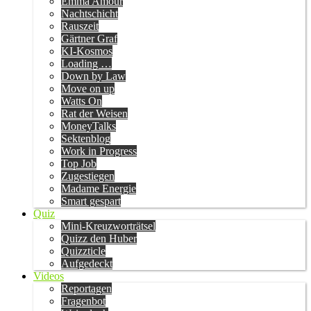
Emma Amour
Nachtschicht
Rauszeit
Gärtner Graf
KI-Kosmos
Loading …
Down by Law
Move on up
Watts On
Rat der Weisen
MoneyTalks
Sektenblog
Work in Progress
Top Job
Zugestiegen
Madame Energie
Smart gespart
Quiz
Mini-Kreuzworträtsel
Quizz den Huber
Quizzticle
Aufgedeckt
Videos
Reportagen
Fragenbot