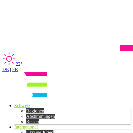
22°
DE
|
FR
Schweiz
Regionen
Abstimmungen
Reisen
International
Ukraine-Krieg