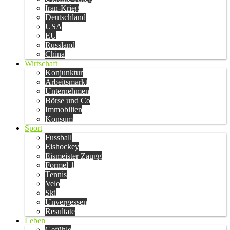
Iran-Krieg
Deutschland
USA
EU
Russland
China
Wirtschaft
Konjunktur
Arbeitsmarkt
Unternehmen
Börse und Co
Immobilien
Konsum
Sport
Fussball
Eishockey
Eismeister Zaugg
Formel 1
Tennis
Velo
Ski
Unvergessen
Resultate
Leben
Gefühle