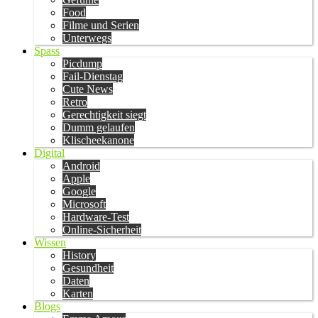
Food
Filme und Serien
Unterwegs
Spass
Picdump
Fail-Dienstag
Cute News
Retro
Gerechtigkeit siegt
Dumm gelaufen
Klischeekanone
Digital
Android
Apple
Google
Microsoft
Hardware-Test
Online-Sicherheit
Wissen
History
Gesundheit
Daten
Karten
Blogs