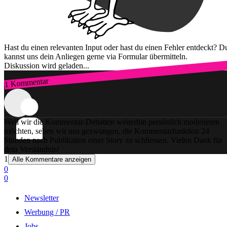
Hast du einen relevanten Input oder hast du einen Fehler entdeckt? D
kannst uns dein Anliegen gerne via Formular übermitteln.
Diskussion wird geladen...
1 Kommentar
Zum Login
Weil wir die Kommentar-Debatten weiterhin persönlich moderieren
möchten, sehen wir uns gezwungen, die Kommentarfunktion 24
Stunden nach Publikation einer Story zu schliessen. Vielen Dank für
dein Verständnis!
1
Alle Kommentare anzeigen
0
0
Newsletter
Werbung / PR
Jobs