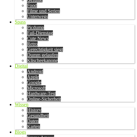
Food
Filme und Serien
Unterwegs
Spass
Picdump
Fail-Dienstag
Cute News
Retro
Gerechtigkeit siegt
Dumm gelaufen
Klischeekanone
Digital
Android
Apple
Google
Microsoft
Hardware-Test
Online-Sicherheit
Wissen
History
Gesundheit
Daten
Karten
Blogs