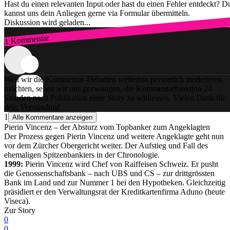
Hast du einen relevanten Input oder hast du einen Fehler entdeckt? D
kannst uns dein Anliegen gerne via Formular übermitteln.
Diskussion wird geladen...
1 Kommentar
Zum Login
Weil wir die Kommentar-Debatten weiterhin persönlich moderieren
möchten, sehen wir uns gezwungen, die Kommentarfunktion 24
Stunden nach Publikation einer Story zu schliessen. Vielen Dank für
dein Verständnis!
1
Alle Kommentare anzeigen
Pierin Vincenz – der Absturz vom Topbanker zum Angeklagten
Der Prozess gegen Pierin Vincenz und weitere Angeklagte geht nun
vor dem Zürcher Obergericht weiter. Der Aufstieg und Fall des
ehemaligen Spitzenbankiers in der Chronologie.
1999:
Pierin Vincenz wird Chef von Raiffeisen Schweiz. Er pusht
die Genossenschaftsbank – nach UBS und CS – zur drittgrössten
Bank im Land und zur Nummer 1 bei den Hypotheken. Gleichzeitig
präsidiert er den Verwaltungsrat der Kreditkartenfirma Aduno (heute
Viseca).
Zur Story
0
0