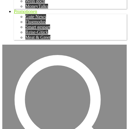
Wein doch
MoneyTalks
Promotionen
Gute News
Flugmodus
Smart gespart
Reise-Glück
Meat & Greet