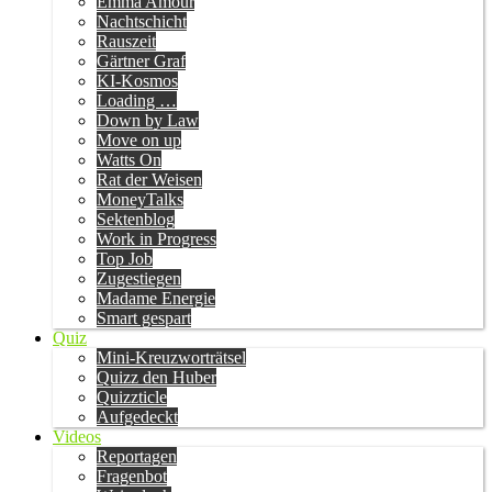
Emma Amour
Nachtschicht
Rauszeit
Gärtner Graf
KI-Kosmos
Loading …
Down by Law
Move on up
Watts On
Rat der Weisen
MoneyTalks
Sektenblog
Work in Progress
Top Job
Zugestiegen
Madame Energie
Smart gespart
Quiz
Mini-Kreuzworträtsel
Quizz den Huber
Quizzticle
Aufgedeckt
Videos
Reportagen
Fragenbot