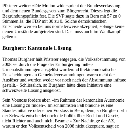
Pfisterer weiter: «Die Motion widerspricht der Bundesverfassung
und dem neuen Bundesgesetz zum Bürgerrecht. Dieses legt die
Begründungspflicht fest. Die SVP sagte dazu in Bern mit 57 zu 0
Stimmen Ja, die FDP mit 30 zu 0. Solche demokratischen
Entscheide werden bei uns normalerweise akzeptiert, solange keine
neuen Umstände aufgetreten sind. Das muss auch im Wahlkampf
gelten.»
Burgherr: Kantonale Lösung
Thomas Burgherr hält Pfisterer entgegen, die Volksabstimmung von
2008 sei durch die Frage der Einbürgerung mittels
Urnenabstimmungen ausgelöst worden: «Direktdemokratische
Entscheidungen an Gemeindeversammlungen waren nicht der
Auslöser und wurden weder vor noch nach der Abstimmung infrage
gestellt.» Schliesslich, so Burgherr, hätte diese Initiative eine
schweizweite Lösung ausgelöst.
Sein Vorstoss fordere aber, «im Rahmen der kantonalen Autonomie
eine Lösung zu finden». Im schlimmsten Fall brauche es eine
Standesinitiative oder einen Vorstoss in Bern, denn, so Burgherr: «In
der Schweiz entscheidet noch die Politik über Recht und Gesetz,
nicht Richter und auch nicht Beamte.» Zur Nachfrage der AZ,
warum er den Volksentscheid von 2008 nicht akzeptiere, sagt er: