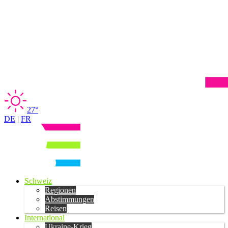
27°
DE
|
FR
Schweiz
Regionen
Abstimmungen
Reisen
International
Ukraine-Krieg