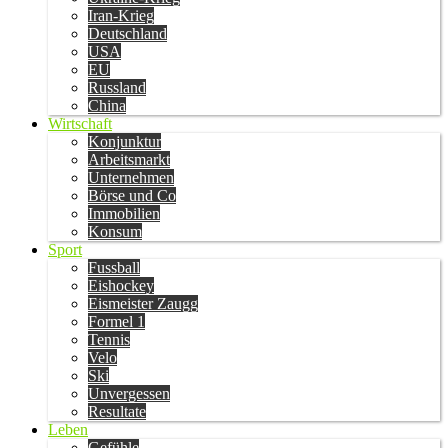
Iran-Krieg
Deutschland
USA
EU
Russland
China
Wirtschaft
Konjunktur
Arbeitsmarkt
Unternehmen
Börse und Co
Immobilien
Konsum
Sport
Fussball
Eishockey
Eismeister Zaugg
Formel 1
Tennis
Velo
Ski
Unvergessen
Resultate
Leben
Gefühle