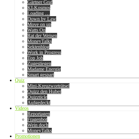
Gärtner Graf
KI-Kosmos
Loading …
Down by Law
Move on up
Watts On
Rat der Weisen
MoneyTalks
Sektenblog
Work in Progress
Top Job
Zugestiegen
Madame Energie
Smart gespart
Quiz
Mini-Kreuzworträtsel
Quizz den Huber
Quizzticle
Aufgedeckt
Videos
Reportagen
Fragenbot
Wein doch
MoneyTalks
Promotionen