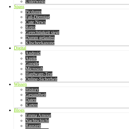
Unterwegs
Spass
Picdump
Fail-Dienstag
Cute News
Retro
Gerechtigkeit siegt
Dumm gelaufen
Klischeekanone
Digital
Android
Apple
Google
Microsoft
Hardware-Test
Online-Sicherheit
Wissen
History
Gesundheit
Daten
Karten
Blogs
Emma Amour
Nachtschicht
Rauszeit