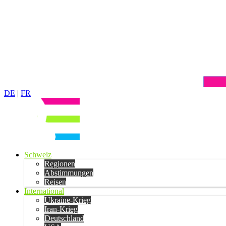
DE
|
FR
Schweiz
Regionen
Abstimmungen
Reisen
International
Ukraine-Krieg
Iran-Krieg
Deutschland