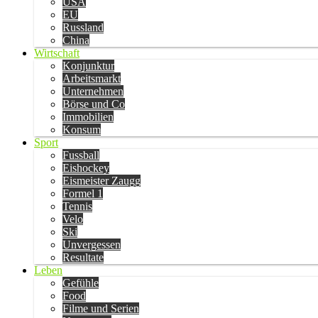
USA
EU
Russland
China
Wirtschaft
Konjunktur
Arbeitsmarkt
Unternehmen
Börse und Co
Immobilien
Konsum
Sport
Fussball
Eishockey
Eismeister Zaugg
Formel 1
Tennis
Velo
Ski
Unvergessen
Resultate
Leben
Gefühle
Food
Filme und Serien