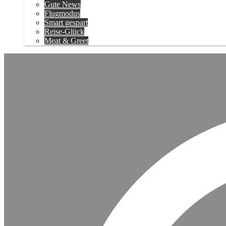
Gute News
Flugmodus
Smart gespart
Reise-Glück
Meat & Greet