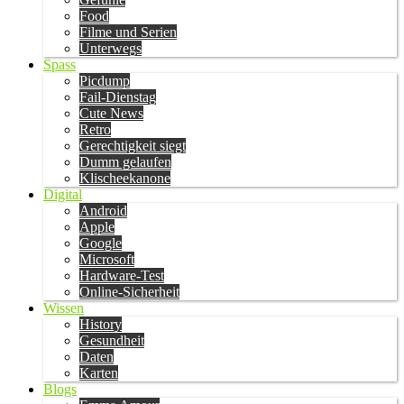
Food
Filme und Serien
Unterwegs
Spass
Picdump
Fail-Dienstag
Cute News
Retro
Gerechtigkeit siegt
Dumm gelaufen
Klischeekanone
Digital
Android
Apple
Google
Microsoft
Hardware-Test
Online-Sicherheit
Wissen
History
Gesundheit
Daten
Karten
Blogs