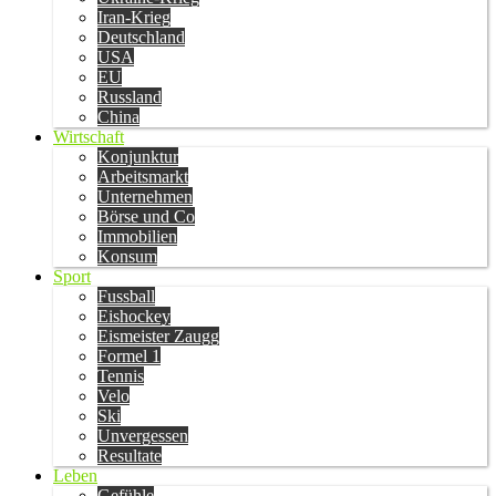
Iran-Krieg
Deutschland
USA
EU
Russland
China
Wirtschaft
Konjunktur
Arbeitsmarkt
Unternehmen
Börse und Co
Immobilien
Konsum
Sport
Fussball
Eishockey
Eismeister Zaugg
Formel 1
Tennis
Velo
Ski
Unvergessen
Resultate
Leben
Gefühle