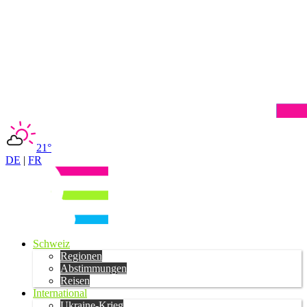
21°
DE
|
FR
Schweiz
Regionen
Abstimmungen
Reisen
International
Ukraine-Krieg