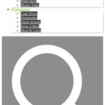
Wein doch
MoneyTalks
Promotionen
Gute News
Flugmodus
Smart gespart
Reise-Glück
Meat & Greet