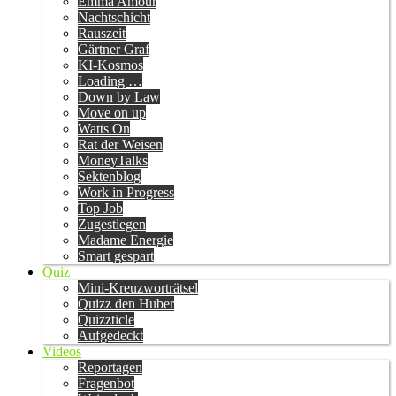
Emma Amour
Nachtschicht
Rauszeit
Gärtner Graf
KI-Kosmos
Loading …
Down by Law
Move on up
Watts On
Rat der Weisen
MoneyTalks
Sektenblog
Work in Progress
Top Job
Zugestiegen
Madame Energie
Smart gespart
Quiz
Mini-Kreuzworträtsel
Quizz den Huber
Quizzticle
Aufgedeckt
Videos
Reportagen
Fragenbot