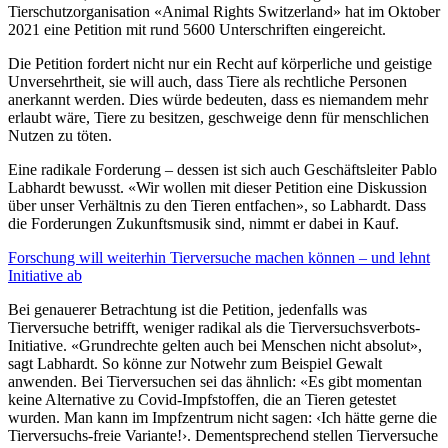
Tierschutzorganisation «Animal Rights Switzerland» hat im Oktober
2021 eine Petition mit rund 5600 Unterschriften eingereicht.
Die Petition fordert nicht nur ein Recht auf körperliche und geistige
Unversehrtheit, sie will auch, dass Tiere als rechtliche Personen
anerkannt werden. Dies würde bedeuten, dass es niemandem mehr
erlaubt wäre, Tiere zu besitzen, geschweige denn für menschlichen
Nutzen zu töten.
Eine radikale Forderung – dessen ist sich auch Geschäftsleiter Pablo
Labhardt bewusst. «Wir wollen mit dieser Petition eine Diskussion
über unser Verhältnis zu den Tieren entfachen», so Labhardt. Dass
die Forderungen Zukunftsmusik sind, nimmt er dabei in Kauf.
Forschung will weiterhin Tierversuche machen können – und lehnt
Initiative ab
Bei genauerer Betrachtung ist die Petition, jedenfalls was
Tierversuche betrifft, weniger radikal als die Tierversuchsverbots-
Initiative. «Grundrechte gelten auch bei Menschen nicht absolut»,
sagt Labhardt. So könne zur Notwehr zum Beispiel Gewalt
anwenden. Bei Tierversuchen sei das ähnlich: «Es gibt momentan
keine Alternative zu Covid-Impfstoffen, die an Tieren getestet
wurden. Man kann im Impfzentrum nicht sagen: ‹Ich hätte gerne die
Tierversuchs-freie Variante!›. Dementsprechend stellen Tierversuche