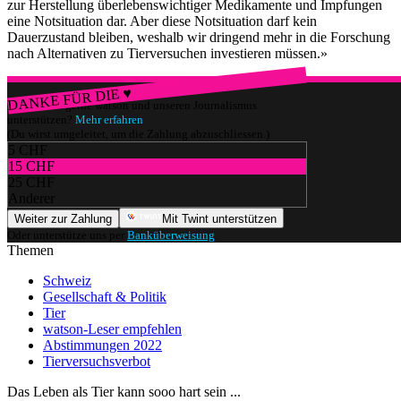
zur Herstellung überlebenswichtiger Medikamente und Impfungen
eine Notsituation dar. Aber diese Notsituation darf kein
Dauerzustand bleiben, weshalb wir dringend mehr in die Forschung
nach Alternativen zu Tierversuchen investieren müssen.»
DANKE FÜR DIE ♥
Würdest du gerne watson und unseren Journalismus
unterstützen?
Mehr erfahren
(Du wirst umgeleitet, um die Zahlung abzuschliessen.)
5 CHF
15 CHF
25 CHF
Anderer
Weiter zur Zahlung
Mit Twint unterstützen
Oder unterstütze uns per
Banküberweisung
.
Themen
Schweiz
Gesellschaft & Politik
Tier
watson-Leser empfehlen
Abstimmungen 2022
Tierversuchsverbot
Das Leben als Tier kann sooo hart sein ...