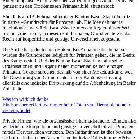
Ein Schimpanse. Auch Menschen zählen übrigens zu den Primaten,
genauer zu den Trockennasen-Primaten.
bild: shutterstock
Ebenfalls am 13. Februar stimmt der Kanton Basel-Stadt über die
Initiative «Grundrechte für Primaten» ab. Die Idee dahinter ist
revolutionär und würde Basel-Stadt zur ersten Region dieser Welt
machen, die Tieren, in diesem Fall Primaten, Grundrechte wie das
Recht auf körperliche und geistige Unversehrtheit zugesteht.
Die Sache hat jedoch einen Haken: Bei Annahme der Initiative
würden die Grundrechte lediglich für Primaten gelten, die im Besitz
des Kantons sind. Und der Kanton Basel-Stadt und alle seine
Organisationen und Organe halten momentan keinen einzigen
Primaten.
Gegner sprechen
deshalb von einer Mogelpackung, weil
die Gewährung von Grundrechten in der Kantonsverfassung
allenfalls eine indirekte Drittwirkung auf die Affenhaltung im Basler
Zolli hätte.
Was ich wirklich denke
Ein Forscher erklärt, warum er beim Töten von Tieren nicht mehr
viel empfindet
Private Firmen, wie die ortsansässige Pharma-Branche, könnten also
weiterhin die körperliche und geistige Unversehrtheit von Primaten
mittels Tierversuchen verletzen. Den Initiantinnen ist dies bewusst,
sie hoffen jedoch ebenfalls auf eine indirekte Drittwirkung. «Private