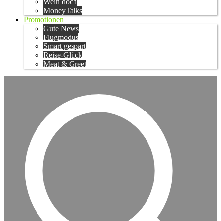
Wein doch
MoneyTalks
Promotionen
Gute News
Flugmodus
Smart gespart
Reise-Glück
Meat & Greet