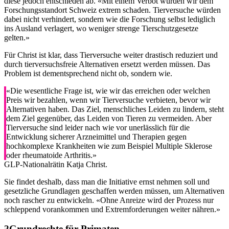
diese jedoch entschieden ab. «Mit einem Verbot würden wir dem
Forschungsstandort Schweiz extrem schaden. Tierversuche würden
dabei nicht verhindert, sondern wie die Forschung selbst lediglich
ins Ausland verlagert, wo weniger strenge Tierschutzgesetze
gelten.»
Für Christ ist klar, dass Tierversuche weiter drastisch reduziert und
durch tierversuchsfreie Alternativen ersetzt werden müssen. Das
Problem ist dementsprechend nicht ob, sondern wie.
«Die wesentliche Frage ist, wie wir das erreichen oder welchen
Preis wir bezahlen, wenn wir Tierversuche verbieten, bevor wir
Alternativen haben. Das Ziel, menschliches Leiden zu lindern, steht
dem Ziel gegenüber, das Leiden von Tieren zu vermeiden. Aber
Tierversuche sind leider nach wie vor unerlässlich für die
Entwicklung sicherer Arzneimittel und Therapien gegen
hochkomplexe Krankheiten wie zum Beispiel Multiple Sklerose
oder rheumatoide Arthritis.»
GLP-Nationalrätin Katja Christ.
Sie findet deshalb, dass man die Initiative ernst nehmen soll und
gesetzliche Grundlagen geschaffen werden müssen, um Alternativen
noch rascher zu entwickeln. «Ohne Anreize wird der Prozess nur
schleppend vorankommen und Extremforderungen weiter nähren.»
Grundrechte für Primaten