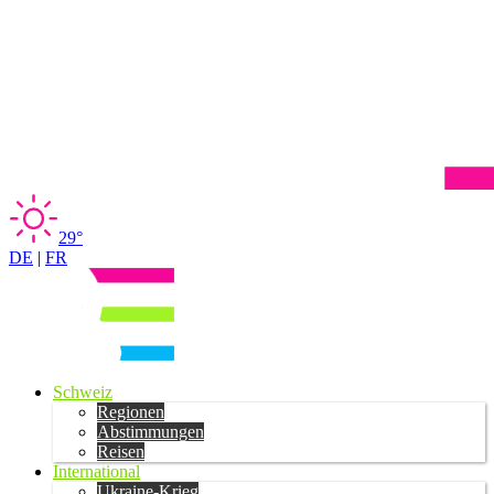
29°
DE
|
FR
Schweiz
Regionen
Abstimmungen
Reisen
International
Ukraine-Krieg