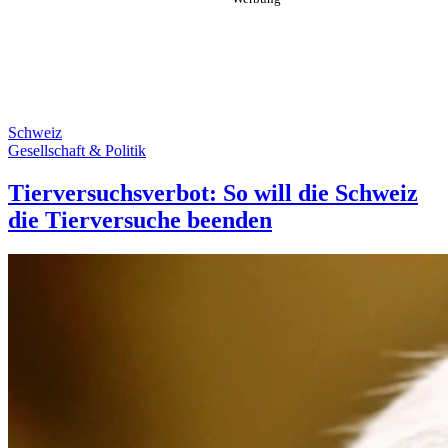
Schweiz
Gesellschaft & Politik
Tierversuchsverbot: So will die Schweiz
die Tierversuche beenden