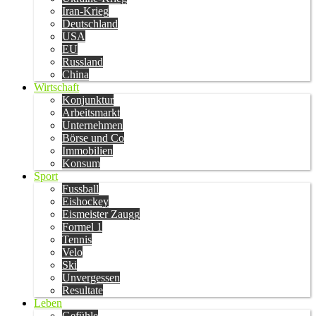
Iran-Krieg
Deutschland
USA
EU
Russland
China
Wirtschaft
Konjunktur
Arbeitsmarkt
Unternehmen
Börse und Co
Immobilien
Konsum
Sport
Fussball
Eishockey
Eismeister Zaugg
Formel 1
Tennis
Velo
Ski
Unvergessen
Resultate
Leben
Gefühle