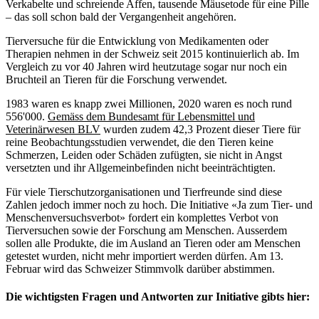
Verkabelte und schreiende Affen, tausende Mäusetode für eine Pille
– das soll schon bald der Vergangenheit angehören.
Tierversuche für die Entwicklung von Medikamenten oder
Therapien nehmen in der Schweiz seit 2015 kontinuierlich ab. Im
Vergleich zu vor 40 Jahren wird heutzutage sogar nur noch ein
Bruchteil an Tieren für die Forschung verwendet.
1983 waren es knapp zwei Millionen, 2020 waren es noch rund
556'000.
Gemäss dem Bundesamt für Lebensmittel und
Veterinärwesen BLV
wurden zudem 42,3 Prozent dieser Tiere für
reine Beobachtungsstudien verwendet, die den Tieren keine
Schmerzen, Leiden oder Schäden zufügten, sie nicht in Angst
versetzten und ihr Allgemeinbefinden nicht beeinträchtigten.
Für viele Tierschutzorganisationen und Tierfreunde sind diese
Zahlen jedoch immer noch zu hoch. Die Initiative «Ja zum Tier- und
Menschenversuchsverbot» fordert ein komplettes Verbot von
Tierversuchen sowie der Forschung am Menschen. Ausserdem
sollen alle Produkte, die im Ausland an Tieren oder am Menschen
getestet wurden, nicht mehr importiert werden dürfen. Am 13.
Februar wird das Schweizer Stimmvolk darüber abstimmen.
Die wichtigsten Fragen und Antworten zur Initiative gibts hier: