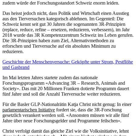
zudem würde der Forschungsstandort Schweiz enorm leiden.
Das heisst jedoch nicht, dass Politik und Wirtschaft einen Ausstieg
aus den Tierversuchen kategorisch ablehnen. Im Gegenteil: Die
Schweiz kennt seit gut 30 Jahren die sogenannten 3R-Prinzipien
(replace, reduce, refine – ersetzen, reduzieren, verbessern), im Jahr
2018 wurde das 3R Kompetenzzentrum Schweiz ins Leben gerufen.
Die 3R-Prinzipien haben zum Ziel, Alternativmethoden zu
erforschen und Tierversuche auf ein absolutes Minimum zu
reduzieren.
Geschichte der Menschenversuche: Geköpfte unter Strom, Pestflöhe
und Gasbrand
Im Mai letzten Jahres startete zudem das nationale
Forschungsprogramm «Advancing 3R – Research, Animals and
Society». Das mit 20 Millionen Franken dotierte Programm dauert
fünf Jahre und soll die Anzahl Tierversuche weiter reduzieren.
Für die Basler GLP-Nationalrätin Katja Christ nicht genug: In einer
parlamentarischen Initiative
fordert sie, dass die 3R-Forschung
gesetzlich verankert werden soll. «Ansonsten müssen wir alle fünf
Jahre über neue Forschungsgelder und Programme feilschen».
Christ verfolgt damit das gleiche Ziel wie die Volksinitiative, lehnt