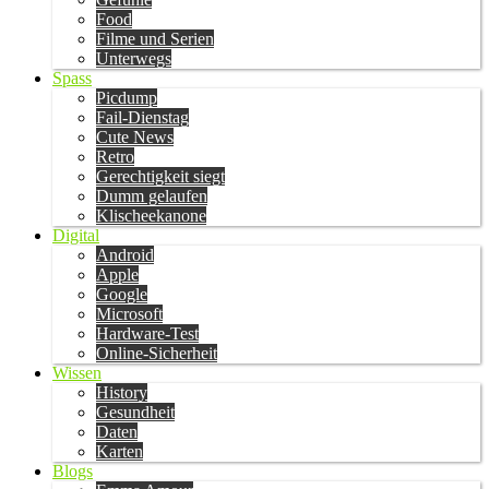
Food
Filme und Serien
Unterwegs
Spass
Picdump
Fail-Dienstag
Cute News
Retro
Gerechtigkeit siegt
Dumm gelaufen
Klischeekanone
Digital
Android
Apple
Google
Microsoft
Hardware-Test
Online-Sicherheit
Wissen
History
Gesundheit
Daten
Karten
Blogs