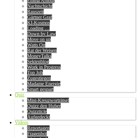
Emma Amour
Nachtschicht
Rauszeit
Gärtner Graf
KI-Kosmos
Loading …
Down by Law
Move on up
Watts On
Rat der Weisen
MoneyTalks
Sektenblog
Work in Progress
Top Job
Zugestiegen
Madame Energie
Smart gespart
Quiz
Mini-Kreuzworträtsel
Quizz den Huber
Quizzticle
Aufgedeckt
Videos
Reportagen
Fragenbot