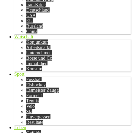
Iran-Krieg
Deutschland
USA
EU
Russland
China
Wirtschaft
Konjunktur
Arbeitsmarkt
Unternehmen
Börse und Co
Immobilien
Konsum
Sport
Fussball
Eishockey
Eismeister Zaugg
Formel 1
Tennis
Velo
Ski
Unvergessen
Resultate
Leben
Gefühle