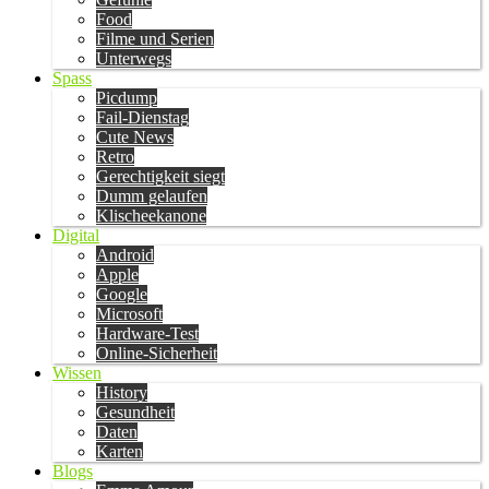
Food
Filme und Serien
Unterwegs
Spass
Picdump
Fail-Dienstag
Cute News
Retro
Gerechtigkeit siegt
Dumm gelaufen
Klischeekanone
Digital
Android
Apple
Google
Microsoft
Hardware-Test
Online-Sicherheit
Wissen
History
Gesundheit
Daten
Karten
Blogs