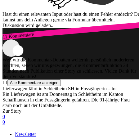
Hast du einen relevanten Input oder hast du einen Fehler entdeckt? D
kannst uns dein Anliegen gerne via Formular übermitteln.
Diskussion wird geladen...
11 Kommentare
Zum Login
Weil wir die Kommentar-Debatten weiterhin persönlich moderieren
möchten, sehen wir uns gezwungen, die Kommentarfunktion 24
Stunden nach Publikation einer Story zu schliessen. Vielen Dank für
dein Verständnis!
11
Alle Kommentare anzeigen
Lieferwagen fährt in Schleitheim SH in Fussgängerin – tot
Ein Lieferwagen ist am Donnerstag in Schleitheim im Kanton
Schaffhausen in eine Fussgängerin gefahren. Die 91-jährige Frau
starb noch auf der Unfallstelle.
Zur Story
0
0
Newsletter