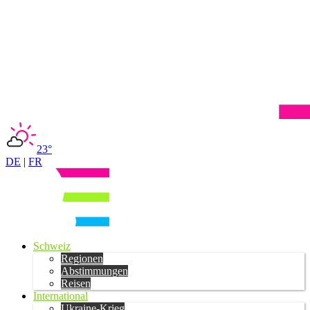
23°
DE
|
FR
Schweiz
Regionen
Abstimmungen
Reisen
International
Ukraine-Krieg