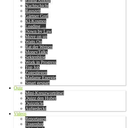
Emma Amour
Nachtschicht
Rauszeit
Gärtner Graf
KI-Kosmos
Loading …
Down by Law
Move on up
Watts On
Rat der Weisen
MoneyTalks
Sektenblog
Work in Progress
Top Job
Zugestiegen
Madame Energie
Smart gespart
Quiz
Mini-Kreuzworträtsel
Quizz den Huber
Quizzticle
Aufgedeckt
Videos
Reportagen
Fragenbot