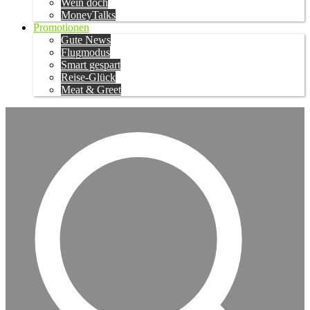
Wein doch
MoneyTalks
Promotionen
Gute News
Flugmodus
Smart gespart
Reise-Glück
Meat & Greet