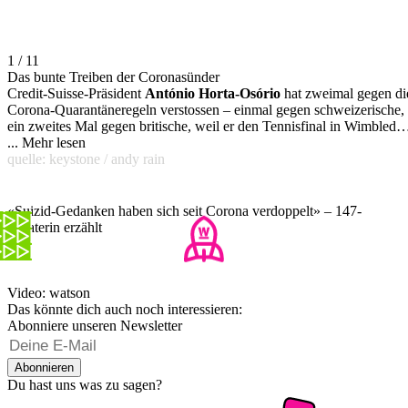
1 / 11
Das bunte Treiben der Coronasünder
Credit-Suisse-Präsident
António Horta-Osório
hat zweimal gegen di
Corona-Quarantäneregeln verstossen – einmal gegen schweizerische,
ein zweites Mal gegen britische, weil er den Tennisfinal in Wimbledo
live miterleben wollte. Die Folgen: für die Credit Suisse zahlreiche
...
Mehr lesen
peinliche Schlagzeilen in der globalen Finanzpresse, für Horta-Osório
quelle: keystone / andy rain
selbst blieb nur noch der Rücktritt.
«Suizid-Gedanken haben sich seit Corona verdoppelt» – 147-
Beraterin erzählt
Video: watson
Das könnte dich auch noch interessieren:
Abonniere unseren Newsletter
Abonnieren
Du hast uns was zu sagen?