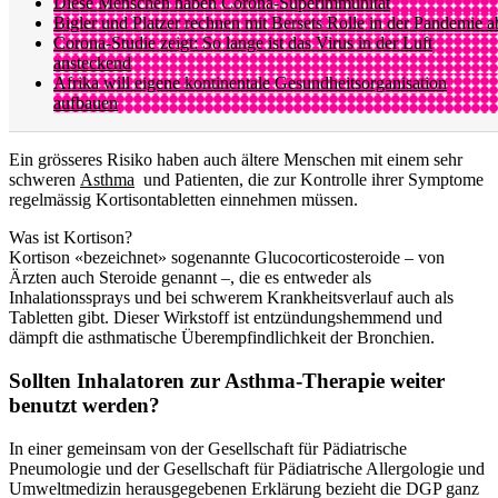
Diese Menschen haben Corona-Superimmunität
Bigler und Platzer rechnen mit Bersets Rolle in der Pandemie a
Corona-Studie zeigt: So lange ist das Virus in der Luft
ansteckend
Afrika will eigene kontinentale Gesundheitsorganisation
aufbauen
Ein grösseres Risiko haben auch ältere Menschen mit einem sehr
schweren
Asthma
und Patienten, die zur Kontrolle ihrer Symptome
regelmässig Kortisontabletten einnehmen müssen.
Was ist Kortison?
Kortison «bezeichnet» sogenannte Glucocorticosteroide – von
Ärzten auch Steroide genannt –, die es entweder als
Inhalationssprays und bei schwerem Krankheitsverlauf auch als
Tabletten gibt. Dieser Wirkstoff ist entzündungshemmend und
dämpft die asthmatische Überempfindlichkeit der Bronchien.
Sollten Inhalatoren zur Asthma-Therapie weiter
benutzt werden?
In einer gemeinsam von der Gesellschaft für Pädiatrische
Pneumologie und der Gesellschaft für Pädiatrische Allergologie und
Umweltmedizin herausgegebenen Erklärung bezieht die DGP ganz