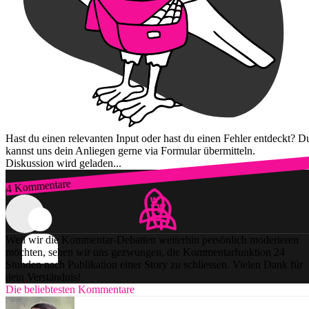
Hast du einen relevanten Input oder hast du einen Fehler entdeckt? D
kannst uns dein Anliegen gerne via Formular übermitteln.
Diskussion wird geladen...
4 Kommentare
Zum Login
Weil wir die Kommentar-Debatten weiterhin persönlich moderieren
möchten, sehen wir uns gezwungen, die Kommentarfunktion 24
Stunden nach Publikation einer Story zu schliessen. Vielen Dank für
dein Verständnis!
Die beliebtesten Kommentare