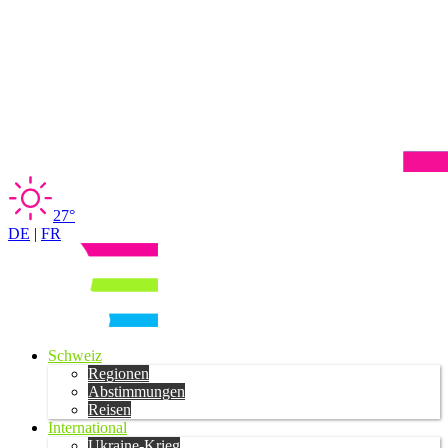
27°
DE
|
FR
Schweiz
Regionen
Abstimmungen
Reisen
International
Ukraine-Krieg