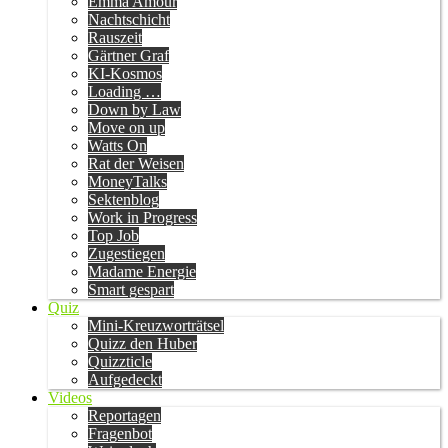
Emma Amour
Nachtschicht
Rauszeit
Gärtner Graf
KI-Kosmos
Loading …
Down by Law
Move on up
Watts On
Rat der Weisen
MoneyTalks
Sektenblog
Work in Progress
Top Job
Zugestiegen
Madame Energie
Smart gespart
Quiz
Mini-Kreuzworträtsel
Quizz den Huber
Quizzticle
Aufgedeckt
Videos
Reportagen
Fragenbot