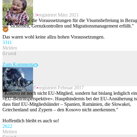
El_Chorche
17.05.2023 14:13
registriert März 2021
"Kosovo habe die Voraussetzungen für die Visumsbefreiung in Bezu
auf Sicherheit, Grenzkontrollen und Migrationsmanagement erfüllt."
Das waren wohl keine allzu hohen Voraussetzungen.
33
11
Melden
Zum Kommentar
RAZORBACK
17.05.2023 14:05
registriert Februar 2017
Beitrag melden
"Kosovo ist noch nicht EU-Mitglied, sondern hat bislang lediglich ei
«EU-Beitrittsperspektive». Haupthindernis bei der EU-Annäherung is
dass fünf EU-Mitgliedsländer – Spanien, Rumänien, die Slowakei,
Griechenland und Zypern – den Kosovo nicht anerkennen."
Hoffentlich bleibt es auch so!
26
22
Melden