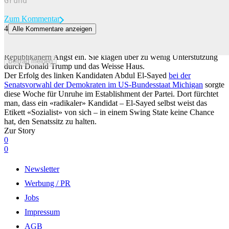
Zum Kommentar
4
Alle Kommentare anzeigen
Bei den Republikanern wächst der Unmut über Trump
Der Iran-Krieg und die hohen Benzinpreise jagen den
Republikanern Angst ein. Sie klagen über zu wenig Unterstützung
Beitrag melden
durch Donald Trump und das Weisse Haus.
Der Erfolg des linken Kandidaten Abdul El-Sayed
bei der
Senatsvorwahl der Demokraten im US-Bundesstaat Michigan
sorgte
diese Woche für Unruhe im Establishment der Partei. Dort fürchtet
man, dass ein «radikaler» Kandidat – El-Sayed selbst weist das
Etikett «Sozialist» von sich – in einem Swing State keine Chance
hat, den Senatssitz zu halten.
Zur Story
0
0
Newsletter
Werbung / PR
Jobs
Impressum
AGB