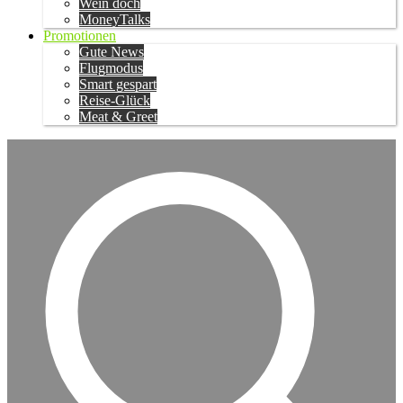
Wein doch
MoneyTalks
Promotionen
Gute News
Flugmodus
Smart gespart
Reise-Glück
Meat & Greet