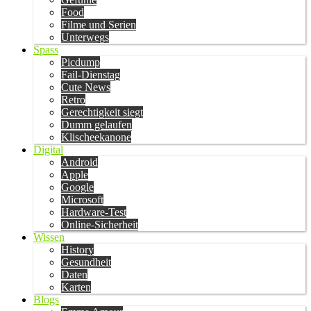
Food
Filme und Serien
Unterwegs
Spass
Picdump
Fail-Dienstag
Cute News
Retro
Gerechtigkeit siegt
Dumm gelaufen
Klischeekanone
Digital
Android
Apple
Google
Microsoft
Hardware-Test
Online-Sicherheit
Wissen
History
Gesundheit
Daten
Karten
Blogs