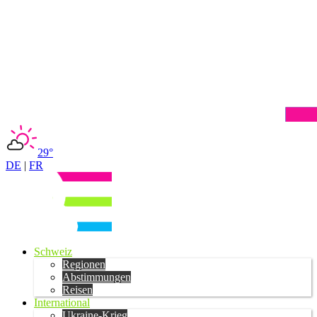
29°
DE
|
FR
Schweiz
Regionen
Abstimmungen
Reisen
International
Ukraine-Krieg