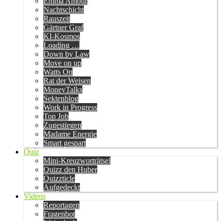
Emma Amour
Nachtschicht
Rauszeit
Gärtner Graf
KI-Kosmos
Loading …
Down by Law
Move on up
Watts On
Rat der Weisen
MoneyTalks
Sektenblog
Work in Progress
Top Job
Zugestiegen
Madame Energie
Smart gespart
Quiz
Mini-Kreuzworträtsel
Quizz den Huber
Quizzticle
Aufgedeckt
Videos
Reportagen
Fragenbot