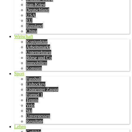
Iran-Krieg
Deutschland
USA
EU
Russland
China
Wirtschaft
Konjunktur
Arbeitsmarkt
Unternehmen
Börse und Co
Immobilien
Konsum
Sport
Fussball
Eishockey
Eismeister Zaugg
Formel 1
Tennis
Velo
Ski
Unvergessen
Resultate
Leben
Gefühle