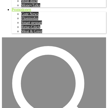
Wein doch
MoneyTalks
Promotionen
Gute News
Flugmodus
Smart gespart
Reise-Glück
Meat & Greet