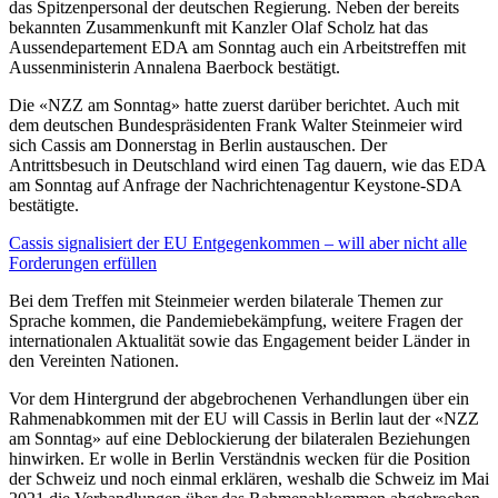
das Spitzenpersonal der deutschen Regierung. Neben der bereits
bekannten Zusammenkunft mit Kanzler Olaf Scholz hat das
Aussendepartement EDA am Sonntag auch ein Arbeitstreffen mit
Aussenministerin Annalena Baerbock bestätigt.
Die «NZZ am Sonntag» hatte zuerst darüber berichtet. Auch mit
dem deutschen Bundespräsidenten Frank Walter Steinmeier wird
sich Cassis am Donnerstag in Berlin austauschen. Der
Antrittsbesuch in Deutschland wird einen Tag dauern, wie das EDA
am Sonntag auf Anfrage der Nachrichtenagentur Keystone-SDA
bestätigte.
Cassis signalisiert der EU Entgegenkommen – will aber nicht alle
Forderungen erfüllen
Bei dem Treffen mit Steinmeier werden bilaterale Themen zur
Sprache kommen, die Pandemiebekämpfung, weitere Fragen der
internationalen Aktualität sowie das Engagement beider Länder in
den Vereinten Nationen.
Vor dem Hintergrund der abgebrochenen Verhandlungen über ein
Rahmenabkommen mit der EU will Cassis in Berlin laut der «NZZ
am Sonntag» auf eine Deblockierung der bilateralen Beziehungen
hinwirken. Er wolle in Berlin Verständnis wecken für die Position
der Schweiz und noch einmal erklären, weshalb die Schweiz im Mai