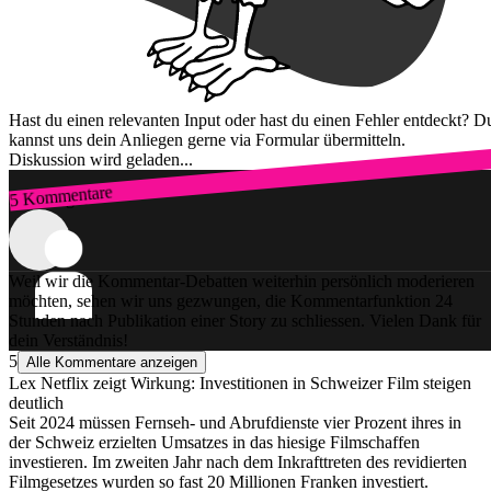
Hast du einen relevanten Input oder hast du einen Fehler entdeckt? D
kannst uns dein Anliegen gerne via Formular übermitteln.
Diskussion wird geladen...
5 Kommentare
Zum Login
Weil wir die Kommentar-Debatten weiterhin persönlich moderieren
möchten, sehen wir uns gezwungen, die Kommentarfunktion 24
Stunden nach Publikation einer Story zu schliessen. Vielen Dank für
dein Verständnis!
5
Alle Kommentare anzeigen
Lex Netflix zeigt Wirkung: Investitionen in Schweizer Film steigen
deutlich
Seit 2024 müssen Fernseh- und Abrufdienste vier Prozent ihres in
der Schweiz erzielten Umsatzes in das hiesige Filmschaffen
investieren. Im zweiten Jahr nach dem Inkrafttreten des revidierten
Filmgesetzes wurden so fast 20 Millionen Franken investiert.