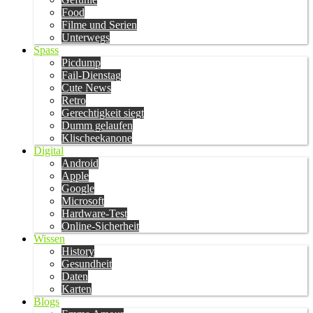
Food
Filme und Serien
Unterwegs
Spass
Picdump
Fail-Dienstag
Cute News
Retro
Gerechtigkeit siegt
Dumm gelaufen
Klischeekanone
Digital
Android
Apple
Google
Microsoft
Hardware-Test
Online-Sicherheit
Wissen
History
Gesundheit
Daten
Karten
Blogs