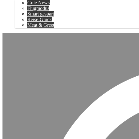
Gute News
Flugmodus
Smart gespart
Reise-Glück
Meat & Greet