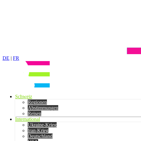
DE
|
FR
Schweiz
Regionen
Abstimmungen
Reisen
International
Ukraine-Krieg
Iran-Krieg
Deutschland