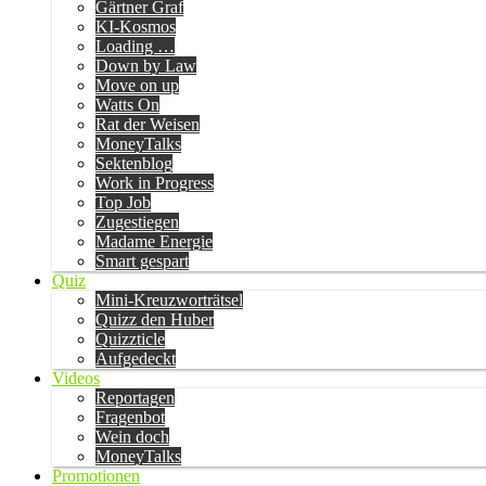
Gärtner Graf
KI-Kosmos
Loading …
Down by Law
Move on up
Watts On
Rat der Weisen
MoneyTalks
Sektenblog
Work in Progress
Top Job
Zugestiegen
Madame Energie
Smart gespart
Quiz
Mini-Kreuzworträtsel
Quizz den Huber
Quizzticle
Aufgedeckt
Videos
Reportagen
Fragenbot
Wein doch
MoneyTalks
Promotionen