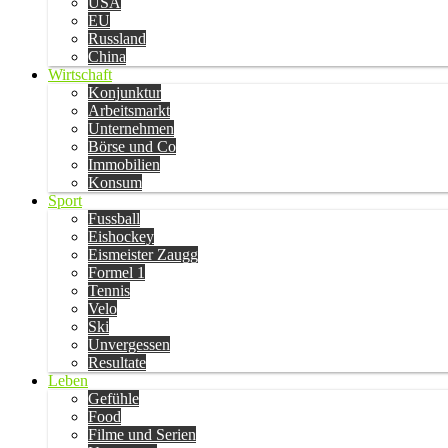
USA
EU
Russland
China
Wirtschaft
Konjunktur
Arbeitsmarkt
Unternehmen
Börse und Co
Immobilien
Konsum
Sport
Fussball
Eishockey
Eismeister Zaugg
Formel 1
Tennis
Velo
Ski
Unvergessen
Resultate
Leben
Gefühle
Food
Filme und Serien