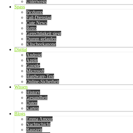
Unterwegs
Spass
Picdump
Fail-Dienstag
Cute News
Retro
Gerechtigkeit siegt
Dumm gelaufen
Klischeekanone
Digital
Android
Apple
Google
Microsoft
Hardware-Test
Online-Sicherheit
Wissen
History
Gesundheit
Daten
Karten
Blogs
Emma Amour
Nachtschicht
Rauszeit