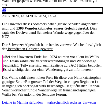
Wanderer gesperrt werden. Vor allem im Wallis sieht es nicht gut
aus.
46
20.07.2024, 14:24
20.07.2024, 14:24
Die Unwetter dieses Sommers haben grosse Schäden angerichtet
und rund
1300 Wanderkilometer ausser Gefecht gesetzt
. Dies
sagte der Dachverband Schweizer Wanderwege gegenüber der
NZZ.
Der Schweizer Alpenclub hatte bereits vor zwei Wochen bezüglich
den
betroffenen Gebieten gewarnt:
«Bei den Unwettern Ende Juni 2024 wurden vor allem im Wallis
und Tessin zahlreiche Verkehrsverbindungen und Wanderwege
beschädigt. Teilweise sind auch Zustiege zu SAC-Hütten betroffen.
Es ist wichtig, sich vor einer Wanderung gut zu informieren.»
Das Wallis zahlt einen hohen Preis für diese von Naturkatastrophen
geprägte Zeit. «Ein grosser Teil der Wege in einigen Regionen ist
unzugänglich oder sogar stark beschädigt», sagt Sébastien Rappaz,
Verantwortlicher für die Wanderwege im französischsprachigen
Wallis bei Valrando,
in der Sendung Forum.
Leiche in Maggia gefunden – wahrscheinlich sechstes Unwetter-