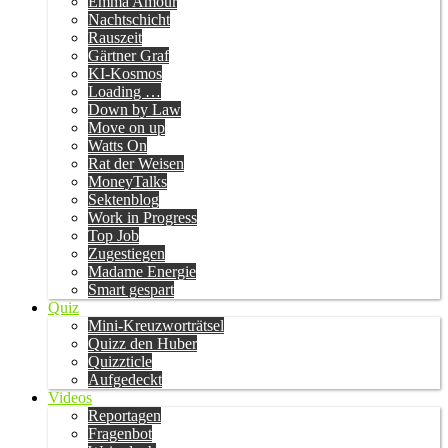
Emma Amour
Nachtschicht
Rauszeit
Gärtner Graf
KI-Kosmos
Loading …
Down by Law
Move on up
Watts On
Rat der Weisen
MoneyTalks
Sektenblog
Work in Progress
Top Job
Zugestiegen
Madame Energie
Smart gespart
Quiz
Mini-Kreuzworträtsel
Quizz den Huber
Quizzticle
Aufgedeckt
Videos
Reportagen
Fragenbot