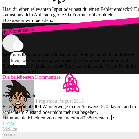
Hast du einen relevanten Input oder hast du einen Fehler entdeckt? D
kannst uns dein Anliegen gerne via Formular übermitteln.
Diskussion wird geladen...
46 Kommentare
Zum Login
Weil wir die Kommentar-Debatten weiterhin persönlich moderieren
möchten, sehen wir uns gezwungen, die Kommentarfunktion 24
Stunden nach Publikation einer Story zu schliessen. Vielen Dank für
dein Verständnis!
Die beliebtesten Kommentare
Berner in Zürich
20.07.2024 17:04
registriert August 2016
Es gibt rund 50'000 Wanderwege in der Schweiz, 620 davon sind im
schlechtem Zustand oder nicht mehr zu begehen.
Dann wähle ich einen von den anderen 49'380 wegen 🤷
114
22
Melden