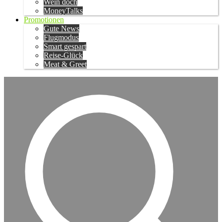
Wein doch
MoneyTalks
Promotionen
Gute News
Flugmodus
Smart gespart
Reise-Glück
Meat & Greet