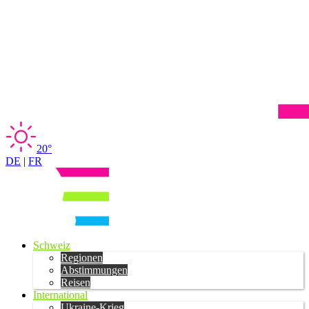
20°
DE
|
FR
Schweiz
Regionen
Abstimmungen
Reisen
International
Ukraine-Krieg