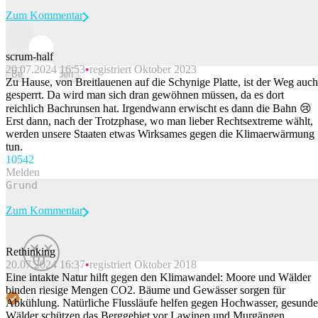
Zum Kommentar
scrum-half
20.07.2024 16:53
registriert Oktober 2023
Beitrag melden
Zu Hause, von Breitlauenen auf die Schynige Platte, ist der Weg auch
gesperrt. Da wird man sich dran gewöhnen müssen, da es dort
reichlich Bachrunsen hat. Irgendwann erwischt es dann die Bahn 😢
Erst dann, nach der Trotzphase, wo man lieber Rechtsextreme wählt,
werden unsere Staaten etwas Wirksames gegen die Klimaerwärmung
tun.
105
42
Melden
Zum Kommentar
Rethinking
20.07.2024 16:37
registriert Oktober 2018
Beitrag melden
Eine intakte Natur hilft gegen den Klimawandel: Moore und Wälder
binden riesige Mengen CO2. Bäume und Gewässer sorgen für
Abkühlung. Natürliche Flussläufe helfen gegen Hochwasser, gesunde
Wälder schützen das Berggebiet vor Lawinen und Murgängen.