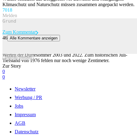
Klimaschutz und Naturschutz müssen zusammen angepackt werden.
70
18
Melden
Zum Kommentar
46
Alle Kommentare anzeigen
Pegel des Lago Maggiore erreicht bald neue Rekordtiefe
Der Wasserstand des Lago Maggiore befindet sich derzeit unter den
Werten der Dürresommer 2003 und 2022. Zum historischen Juli-
Beitrag melden
Tiefstand von 1976 fehlen nur noch wenige Zentimeter.
Zur Story
0
0
Newsletter
Werbung / PR
Jobs
Impressum
AGB
Datenschutz