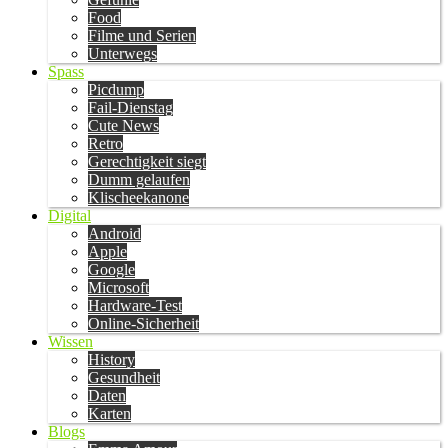
Food
Filme und Serien
Unterwegs
Spass
Picdump
Fail-Dienstag
Cute News
Retro
Gerechtigkeit siegt
Dumm gelaufen
Klischeekanone
Digital
Android
Apple
Google
Microsoft
Hardware-Test
Online-Sicherheit
Wissen
History
Gesundheit
Daten
Karten
Blogs