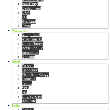
Iran-Krieg
Deutschland
USA
EU
Russland
China
Wirtschaft
Konjunktur
Arbeitsmarkt
Unternehmen
Börse und Co
Immobilien
Konsum
Sport
Fussball
Eishockey
Eismeister Zaugg
Formel 1
Tennis
Velo
Ski
Unvergessen
Resultate
Leben
Gefühle