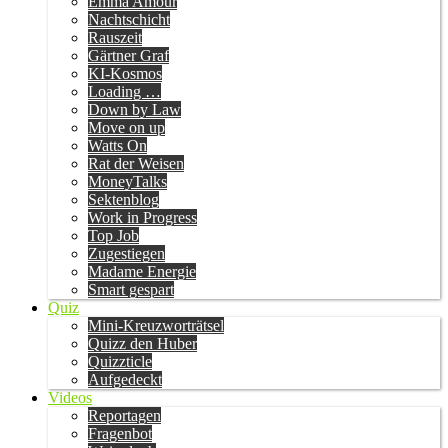
Emma Amour
Nachtschicht
Rauszeit
Gärtner Graf
KI-Kosmos
Loading …
Down by Law
Move on up
Watts On
Rat der Weisen
MoneyTalks
Sektenblog
Work in Progress
Top Job
Zugestiegen
Madame Energie
Smart gespart
Quiz
Mini-Kreuzworträtsel
Quizz den Huber
Quizzticle
Aufgedeckt
Videos
Reportagen
Fragenbot