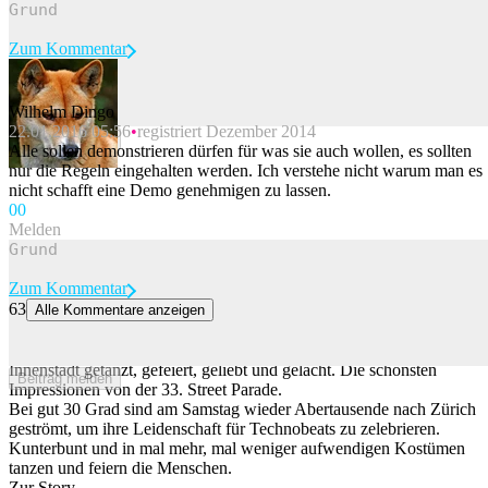
Zum Kommentar
Wilhelm Dingo
22.01.2016 05:56
registriert Dezember 2014
Beitrag melden
Alle sollen demonstrieren dürfen für was sie auch wollen, es sollten
nur die Regeln eingehalten werden. Ich verstehe nicht warum man es
nicht schafft eine Demo genehmigen zu lassen.
0
0
Melden
Zum Kommentar
63
Alle Kommentare anzeigen
Das sind die besten Bilder der Street Parade 2026
Bei strahlendem Sonnenschein wird am Samstag in der Zürcher
Innenstadt getanzt, gefeiert, geliebt und gelacht. Die schönsten
Beitrag melden
Impressionen von der 33. Street Parade.
Bei gut 30 Grad sind am Samstag wieder Abertausende nach Zürich
geströmt, um ihre Leidenschaft für Technobeats zu zelebrieren.
Kunterbunt und in mal mehr, mal weniger aufwendigen Kostümen
tanzen und feiern die Menschen.
Zur Story