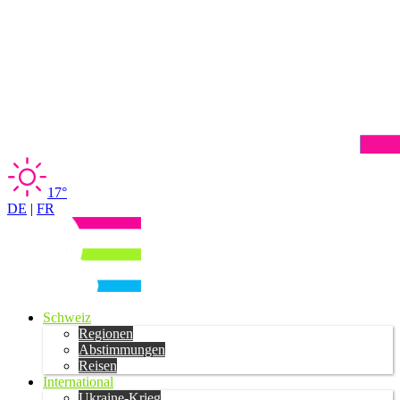
17°
DE
|
FR
Schweiz
Regionen
Abstimmungen
Reisen
International
Ukraine-Krieg