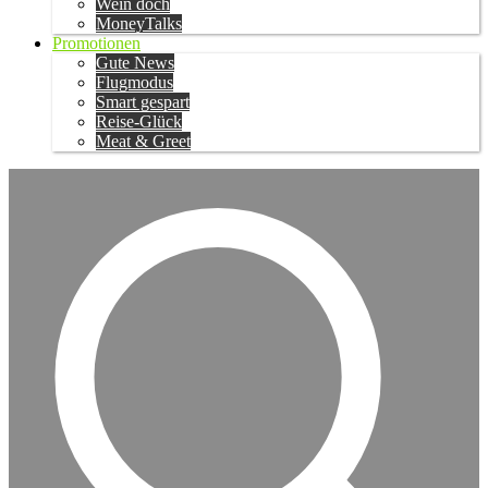
Wein doch
MoneyTalks
Promotionen
Gute News
Flugmodus
Smart gespart
Reise-Glück
Meat & Greet