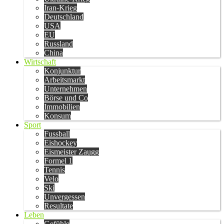
Iran-Krieg
Deutschland
USA
EU
Russland
China
Wirtschaft
Konjunktur
Arbeitsmarkt
Unternehmen
Börse und Co
Immobilien
Konsum
Sport
Fussball
Eishockey
Eismeister Zaugg
Formel 1
Tennis
Velo
Ski
Unvergessen
Resultate
Leben
Gefühle