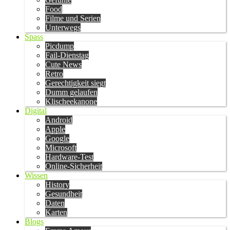
Food
Filme und Serien
Unterwegs
Spass
Picdump
Fail-Dienstag
Cute News
Retro
Gerechtigkeit siegt
Dumm gelaufen
Klischeekanone
Digital
Android
Apple
Google
Microsoft
Hardware-Test
Online-Sicherheit
Wissen
History
Gesundheit
Daten
Karten
Blogs