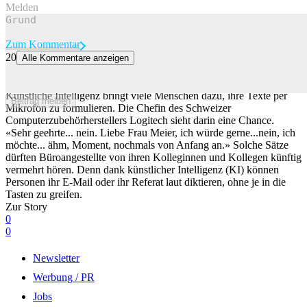
Melden
Zum Kommentar
20
Alle Kommentare anzeigen
«Sehr geehrte Frau Meier...»: Weshalb Bürogspänli ihre E-Mail
vermehrt laut diktieren
Künstliche Intelligenz bringt viele Menschen dazu, ihre Texte per
Beitrag melden
Mikrofon zu formulieren. Die Chefin des Schweizer
Computerzubehörherstellers Logitech sieht darin eine Chance.
«Sehr geehrte... nein. Liebe Frau Meier, ich würde gerne...nein, ich
möchte... ähm, Moment, nochmals von Anfang an.» Solche Sätze
dürften Büroangestellte von ihren Kolleginnen und Kollegen künftig
vermehrt hören. Denn dank künstlicher Intelligenz (KI) können
Personen ihr E-Mail oder ihr Referat laut diktieren, ohne je in die
Tasten zu greifen.
Zur Story
0
0
Newsletter
Werbung / PR
Jobs