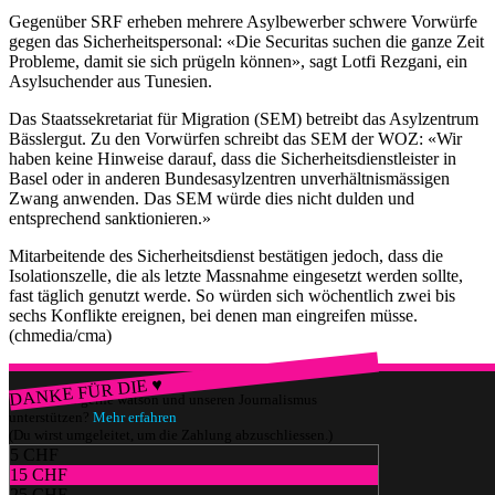
Gegenüber SRF erheben mehrere Asylbewerber schwere Vorwürfe
gegen das Sicherheitspersonal: «Die Securitas suchen die ganze Zeit
Probleme, damit sie sich prügeln können», sagt Lotfi Rezgani, ein
Asylsuchender aus Tunesien.
Das Staatssekretariat für Migration (SEM) betreibt das Asylzentrum
Bässlergut. Zu den Vorwürfen schreibt das SEM der WOZ: «Wir
haben keine Hinweise darauf, dass die Sicherheitsdienstleister in
Basel oder in anderen Bundesasylzentren unverhältnismässigen
Zwang anwenden. Das SEM würde dies nicht dulden und
entsprechend sanktionieren.»
Mitarbeitende des Sicherheitsdienst bestätigen jedoch, dass die
Isolationszelle, die als letzte Massnahme eingesetzt werden sollte,
fast täglich genutzt werde. So würden sich wöchentlich zwei bis
sechs Konflikte ereignen, bei denen man eingreifen müsse.
(chmedia/cma)
DANKE FÜR DIE ♥
Würdest du gerne watson und unseren Journalismus
unterstützen?
Mehr erfahren
(Du wirst umgeleitet, um die Zahlung abzuschliessen.)
5 CHF
15 CHF
25 CHF