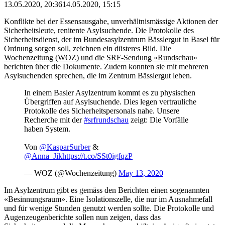
13.05.2020, 20:36
14.05.2020, 15:15
Konflikte bei der Essensausgabe, unverhältnismässige Aktionen der
Sicherheitsleute, renitente Asylsuchende. Die Protokolle des
Sicherheitsdienst, der im Bundesasylzentrum Bässlergut in Basel für
Ordnung sorgen soll, zeichnen ein düsteres Bild. Die
Wochenzeitung (WOZ)
und die
SRF-Sendung «Rundschau»
berichten über die Dokumente. Zudem konnten sie mit mehreren
Asylsuchenden sprechen, die im Zentrum Bässlergut leben.
In einem Basler Asylzentrum kommt es zu physischen
Übergriffen auf Asylsuchende. Dies legen vertrauliche
Protokolle des Sicherheitspersonals nahe. Unsere
Recherche mit der
#srfrundschau
zeigt: Die Vorfälle
haben System.
Von
@KasparSurber
&
@Anna_Jik
https://t.co/SSt0igfqzP
— WOZ (@Wochenzeitung)
May 13, 2020
Im Asylzentrum gibt es gemäss den Berichten einen sogenannten
«Besinnungsraum». Eine Isolationszelle, die nur im Ausnahmefall
und für wenige Stunden genutzt werden sollte. Die Protokolle und
Augenzeugenberichte sollen nun zeigen, dass das