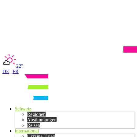
22°
DE
|
FR
Schweiz
Regionen
Abstimmungen
Reisen
International
Ukraine-Krieg