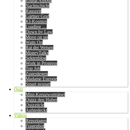
Emma Amour
Nachtschicht
Rauszeit
Gärtner Graf
KI-Kosmos
Loading …
Down by Law
Move on up
Watts On
Rat der Weisen
MoneyTalks
Sektenblog
Work in Progress
Top Job
Zugestiegen
Madame Energie
Smart gespart
Quiz
Mini-Kreuzworträtsel
Quizz den Huber
Quizzticle
Aufgedeckt
Videos
Reportagen
Fragenbot