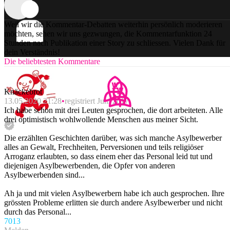
Weil wir die Kommentar-Debatten weiterhin persönlich moderieren
möchten, sehen wir uns gezwungen, die Kommentarfunktion 24
Stunden nach Publikation einer Story zu schliessen. Vielen Dank für
dein Verständnis!
Die beliebtesten Kommentare
Knäckebrot
13.05.2020 21:28
registriert Juni 2017
Ich habe schon mit drei Leuten gesprochen, die dort arbeiteten. Alle
drei optimistisch wohlwollende Menschen aus meiner Sicht.
Die erzählten Geschichten darüber, was sich manche Asylbewerber
alles an Gewalt, Frechheiten, Perversionen und teils religiöser
Arroganz erlaubten, so dass einem eher das Personal leid tut und
diejenigen Asylbewerbenden, die Opfer von anderen
Asylbewerbenden sind...
Ah ja und mit vielen Asylbewerbern habe ich auch gesprochen. Ihre
grössten Probleme erlitten sie durch andere Asylbewerber und nicht
durch das Personal...
70
13