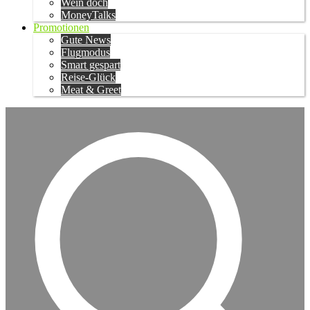
Wein doch
MoneyTalks
Promotionen
Gute News
Flugmodus
Smart gespart
Reise-Glück
Meat & Greet