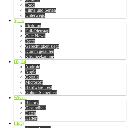
Food
Filme und Serien
Unterwegs
Spass
Picdump
Fail-Dienstag
Cute News
Retro
Gerechtigkeit siegt
Dumm gelaufen
Klischeekanone
Digital
Android
Apple
Google
Microsoft
Hardware-Test
Online-Sicherheit
Wissen
History
Gesundheit
Daten
Karten
Blogs