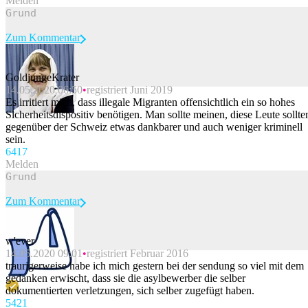
Melden
Zum Kommentar
GoldjungeKrater
14.05.2020 06:50
registriert Juni 2019
Beitrag melden
Es irritiert mich, dass illegale Migranten offensichtlich ein so hohes
Sicherheitsdispositiv benötigen. Man sollte meinen, diese Leute sollte
gegenüber der Schweiz etwas dankbarer und auch weniger kriminell
sein.
64
17
Melden
Zum Kommentar
w'ever
14.05.2020 09:01
registriert Februar 2016
Beitrag melden
traurigerweise habe ich mich gestern bei der sendung so viel mit dem
gedanken erwischt, dass sie die asylbewerber die selber
dokumentierten verletzungen, sich selber zugefügt haben.
54
21