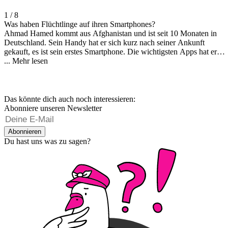
1 / 8
Was haben Flüchtlinge auf ihren Smartphones?
Ahmad Hamed kommt aus Afghanistan und ist seit 10 Monaten in
Deutschland. Sein Handy hat er sich kurz nach seiner Ankunft
gekauft, es ist sein erstes Smartphone. Die wichtigsten Apps hat er
einem Ordner gesammelt. Es sind hauptsächlich Programme die ihm
...
Mehr lesen
helfen, Deutsch zu lernen. Und einzukaufen: Dafür hat Ahmad eine
App, die deutsche Gemüsesorten übersetzt. Das sei am Anfang das
Wichtigste, sagt er.
Das könnte dich auch noch interessieren:
Abonniere unseren Newsletter
Abonnieren
Du hast uns was zu sagen?