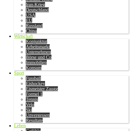
Iran-Krieg
Deutschland
USA
EU
Russland
China
Wirtschaft
Konjunktur
Arbeitsmarkt
Unternehmen
Börse und Co
Immobilien
Konsum
Sport
Fussball
Eishockey
Eismeister Zaugg
Formel 1
Tennis
Velo
Ski
Unvergessen
Resultate
Leben
Gefühle