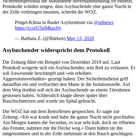
Sicherheitspersonal die Massnahme unverhältnismässig oft einsetzt.
Protokolle würden zeigen, dass Asylsuchende eine ganze Nacht in
der Zelle verbringen mussten, schreibt die WOZ.
Prügel-Klima in Basler Asylzentrum via
@srfnews
https://t.co/USnMkzcfjy
— Barbara Z. (@Biirken)
May 13, 2020
Asylsuchender widerspricht dem Protokoll
Die Zeitung führt ein Beispiel von Dezember 2019 auf. Laut
Protokoll weigerte sich ein Asylsuchender, sein Bett zu verlassen. Er
soll Anwesende beschimpft und «ein erhöhtes
Aggressionsverhalten» gezeigt haben. Der Sicherheitsdienst griff
daraufhin ein und verfrachtet den Mann in die Isolationszelle. Auf
dem Weg dorthin soll sich der Asylsuchende an einem Türrahmen
gestossen haben. Schliesslich klagte dieser später über
Bauchschmerzen und wurde ins Spital gebracht.
Die WOZ hat mit dem Betroffenen gesprochen. Er sagte zur
Zeitung: «Ich war krank und habe die ganze Nacht nicht geschlafen.
Am Morgen kamen die Securitas, es war sehr kalt, doch sie öffneten
das Fenster, nahmen mir die Decke weg.» Dann hätten sie ihn
mitgenommen und in der Zelle mehrmals in den Bauch geschlagen.