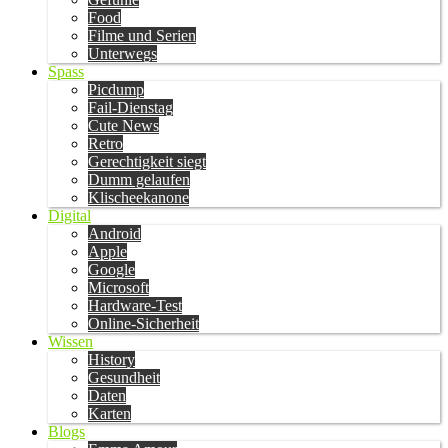
Food
Filme und Serien
Unterwegs
Spass
Picdump
Fail-Dienstag
Cute News
Retro
Gerechtigkeit siegt
Dumm gelaufen
Klischeekanone
Digital
Android
Apple
Google
Microsoft
Hardware-Test
Online-Sicherheit
Wissen
History
Gesundheit
Daten
Karten
Blogs