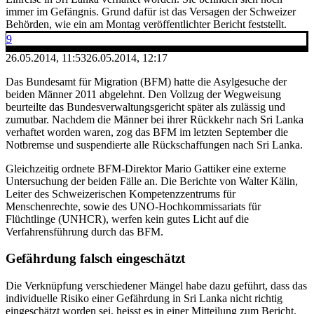
immer im Gefängnis. Grund dafür ist das Versagen der Schweizer
Behörden, wie ein am Montag veröffentlichter Bericht feststellt.
9
26.05.2014, 11:53
26.05.2014, 12:17
Das Bundesamt für Migration (BFM) hatte die Asylgesuche der
beiden Männer 2011 abgelehnt. Den Vollzug der Wegweisung
beurteilte das Bundesverwaltungsgericht später als zulässig und
zumutbar. Nachdem die Männer bei ihrer Rückkehr nach Sri Lanka
verhaftet worden waren, zog das BFM im letzten September die
Notbremse und suspendierte alle Rückschaffungen nach Sri Lanka.
Gleichzeitig ordnete BFM-Direktor Mario Gattiker eine externe
Untersuchung der beiden Fälle an. Die Berichte von Walter Kälin,
Leiter des Schweizerischen Kompetenzzentrums für
Menschenrechte, sowie des UNO-Hochkommissariats für
Flüchtlinge (UNHCR), werfen kein gutes Licht auf die
Verfahrensführung durch das BFM.
Gefährdung falsch eingeschätzt
Die Verknüpfung verschiedener Mängel habe dazu geführt, dass das
individuelle Risiko einer Gefährdung in Sri Lanka nicht richtig
eingeschätzt worden sei, heisst es in einer Mitteilung zum Bericht.