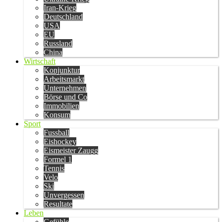
Iran-Krieg
Deutschland
USA
EU
Russland
China
Wirtschaft
Konjunktur
Arbeitsmarkt
Unternehmen
Börse und Co
Immobilien
Konsum
Sport
Fussball
Eishockey
Eismeister Zaugg
Formel 1
Tennis
Velo
Ski
Unvergessen
Resultate
Leben
Gefühle