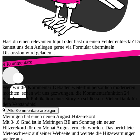
Hast du einen relevanten Input oder hast du einen Fehler entdeckt? D
kannst uns dein Anliegen gerne via Formular übermitteln.
Diskussion wird geladen...
9 Kommentare
Zum Login
Weil wir die Kommentar-Debatten weiterhin persönlich moderieren
möchten, sehen wir uns gezwungen, die Kommentarfunktion 24
Stunden nach Publikation einer Story zu schliessen. Vielen Dank für
dein Verständnis!
9
Alle Kommentare anzeigen
Meiringen hat einen neuen August-Hitzerekord
Mit 34,6 Grad ist in Meiringen BE am Sonntag ein neuer
Hitzerekord für den Monat August erreicht worden. Das berichtete
Meteoschweiz auf seiner Webseite und weitete die Hitzewarnungen
weiter aus.