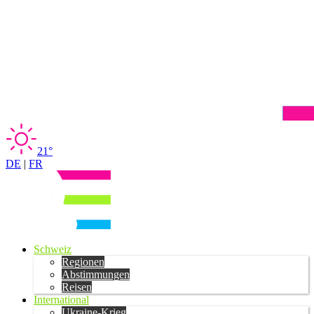
21°
DE
|
FR
Schweiz
Regionen
Abstimmungen
Reisen
International
Ukraine-Krieg