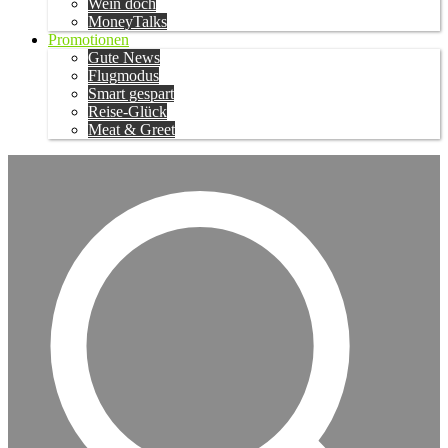
Wein doch
MoneyTalks
Promotionen
Gute News
Flugmodus
Smart gespart
Reise-Glück
Meat & Greet