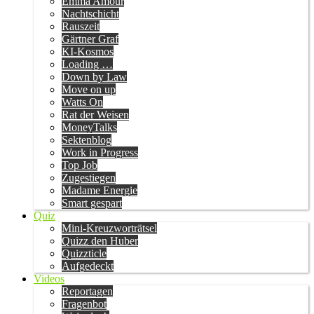
Emma Amour
Nachtschicht
Rauszeit
Gärtner Graf
KI-Kosmos
Loading …
Down by Law
Move on up
Watts On
Rat der Weisen
MoneyTalks
Sektenblog
Work in Progress
Top Job
Zugestiegen
Madame Energie
Smart gespart
Quiz
Mini-Kreuzworträtsel
Quizz den Huber
Quizzticle
Aufgedeckt
Videos
Reportagen
Fragenbot