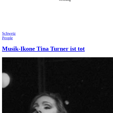
Schweiz
People
Musik-Ikone Tina Turner ist tot