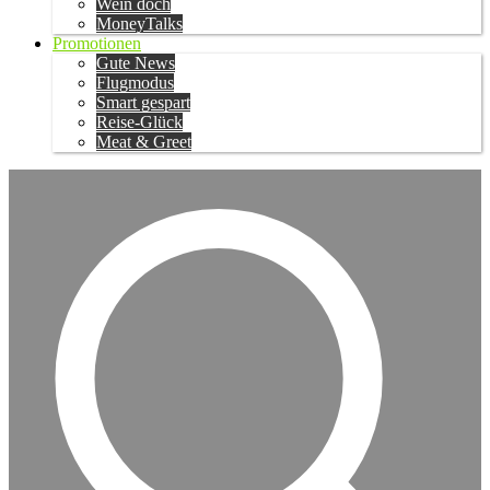
Wein doch
MoneyTalks
Promotionen
Gute News
Flugmodus
Smart gespart
Reise-Glück
Meat & Greet