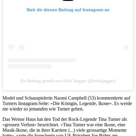
Sieh dir diesen Beitrag auf Instagram an
Ein Beitrag geteilt von Mick Jagger (@mickjagger)
Model und Schauspielerin Naomi Campbell (53) kommentierte auf
Turners Instagram-Seite: «Die Königin, Legende, Ikone». Es werde
nie wieder so jemanden wie Turner geben.
Das Weisse Haus hat den Tod der Rock-Legende Tina Turner als
«grossen Verlust» bezeichnet. «Tina Turner war eine Ikone, eine
Musik-Ikone, die in ihrer Karriere (...) viele grossartige Momente
hatte», sagte die Sprecherin von US-Präsident Joe Biden am