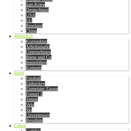
Iran-Krieg
Deutschland
USA
EU
Russland
China
Wirtschaft
Konjunktur
Arbeitsmarkt
Unternehmen
Börse und Co
Immobilien
Konsum
Sport
Fussball
Eishockey
Eismeister Zaugg
Formel 1
Tennis
Velo
Ski
Unvergessen
Resultate
Leben
Gefühle