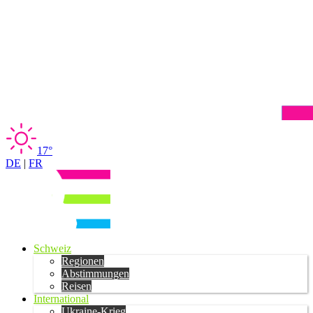
17°
DE
|
FR
Schweiz
Regionen
Abstimmungen
Reisen
International
Ukraine-Krieg