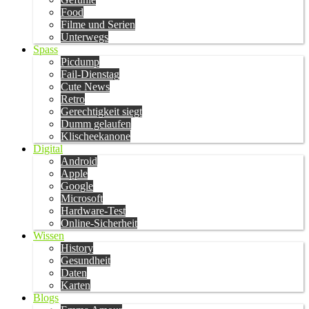
Food
Filme und Serien
Unterwegs
Spass
Picdump
Fail-Dienstag
Cute News
Retro
Gerechtigkeit siegt
Dumm gelaufen
Klischeekanone
Digital
Android
Apple
Google
Microsoft
Hardware-Test
Online-Sicherheit
Wissen
History
Gesundheit
Daten
Karten
Blogs