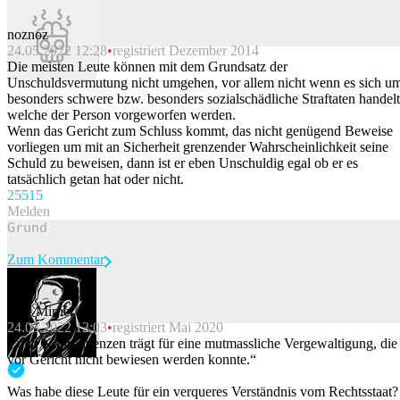
noznoz
24.05.2022 12:28
registriert Dezember 2014
Beitrag melden
Die meisten Leute können mit dem Grundsatz der
Unschuldsvermutung nicht umgehen, vor allem nicht wenn es sich u
besonders schwere bzw. besonders sozialschädliche Straftaten handelt
welche der Person vorgeworfen werden.
Wenn das Gericht zum Schluss kommt, das nicht genügend Beweise
vorliegen um mit an Sicherheit grenzender Wahrscheinlichkeit seine
Schuld zu beweisen, dann ist er eben Unschuldig egal ob er es
tatsächlich getan hat oder nicht.
255
15
Melden
Zum Kommentar
Stax Mirner
24.05.2022 12:03
registriert Mai 2020
Beitrag melden
„ und Konsequenzen trägt für eine mutmassliche Vergewaltigung, die
vor Gericht nicht bewiesen werden konnte.“
Was habe diese Leute für ein verqueres Verständnis vom Rechtsstaat?