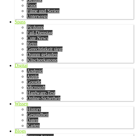
Food
Filme und Serien
Unterwegs
Spass
Picdump
Fail-Dienstag
Cute News
Retro
Gerechtigkeit siegt
Dumm gelaufen
Klischeekanone
Digital
Android
Apple
Google
Microsoft
Hardware-Test
Online-Sicherheit
Wissen
History
Gesundheit
Daten
Karten
Blogs