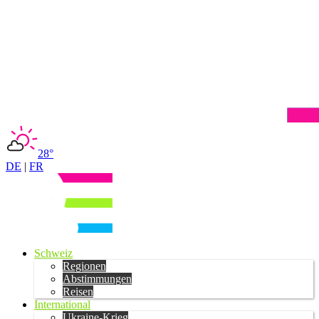
28°
DE
|
FR
Schweiz
Regionen
Abstimmungen
Reisen
International
Ukraine-Krieg