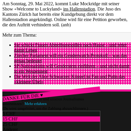
Am Sonntag, 29. Mai 2022, kommt Luke Mockridge mit seiner
Show «Welcome to Luckyland»
ins Hallenstadion
. Die Juso des
Kantons Zürich hat bereits eine Kundgebung direkt vor dem
Hallenstadion angekündigt. Online wird für eine Petition geworben,
die den Auftritt verhindern soll. (anb)
Mehr zum Thema:
Sie schickt Frauen Abtreibungspillen nach Hause – und rettet
damit Leben
Zürcher Parlament will ein Genderwatch-Protokoll – was das
genau bedeutet
SP-Nationalrätin will Genderstern einführen – und sticht damit
in ein Wespennest
Die Welt der Alice Schwarzer: Köppel ist Fan und Putin das
«kleinere Übel»
DANKE FÜR DIE ♥
Würdest du gerne watson und unseren Journalismus
unterstützen?
Mehr erfahren
(Du wirst umgeleitet, um die Zahlung abzuschliessen.)
5 CHF
15 CHF
25 CHF
Anderer