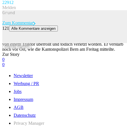
229
12
Melden
Zum Kommentar
121
Alle Kommentare anzeigen
Mann im Emmental von Traktor überrollt und tödlich verletzt
Ein 67-jähriger Mann ist am Donnerstag im bernischen Dürrenroth
von einem Traktor überrollt und tödlich verletzt worden. Er verstarb
Beitrag melden
noch vor Ort, wie die Kantonspolizei Bern am Freitag mitteilte.
Zur Story
0
0
Newsletter
Werbung / PR
Jobs
Impressum
AGB
Datenschutz
Privacy Manager