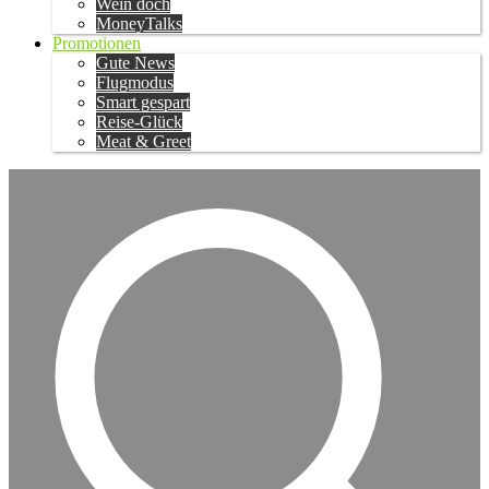
Wein doch
MoneyTalks
Promotionen
Gute News
Flugmodus
Smart gespart
Reise-Glück
Meat & Greet