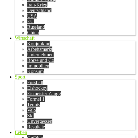
Iran-Krieg
Deutschland
USA
EU
Russland
China
Wirtschaft
Konjunktur
Arbeitsmarkt
Unternehmen
Börse und Co
Immobilien
Konsum
Sport
Fussball
Eishockey
Eismeister Zaugg
Formel 1
Tennis
Velo
Ski
Unvergessen
Resultate
Leben
Gefühle