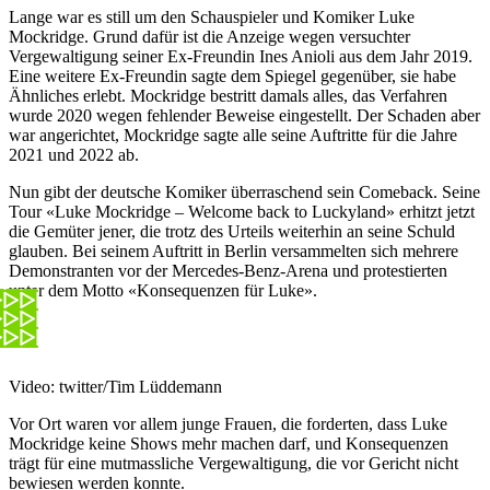
Lange war es still um den Schauspieler und Komiker Luke
Mockridge. Grund dafür ist die Anzeige wegen versuchter
Vergewaltigung seiner Ex-Freundin Ines Anioli aus dem Jahr 2019.
Eine weitere Ex-Freundin sagte dem Spiegel gegenüber, sie habe
Ähnliches erlebt. Mockridge bestritt damals alles, das Verfahren
wurde 2020 wegen fehlender Beweise eingestellt. Der Schaden aber
war angerichtet, Mockridge sagte alle seine Auftritte für die Jahre
2021 und 2022 ab.
Nun gibt der deutsche Komiker überraschend sein Comeback. Seine
Tour «Luke Mockridge – Welcome back to Luckyland» erhitzt jetzt
die Gemüter jener, die trotz des Urteils weiterhin an seine Schuld
glauben. Bei seinem Auftritt in Berlin versammelten sich mehrere
Demonstranten vor der Mercedes-Benz-Arena und protestierten
unter dem Motto «Konsequenzen für Luke».
Video: twitter/Tim Lüddemann
Vor Ort waren vor allem junge Frauen, die forderten, dass Luke
Mockridge keine Shows mehr machen darf, und Konsequenzen
trägt für eine mutmassliche Vergewaltigung, die vor Gericht nicht
bewiesen werden konnte.