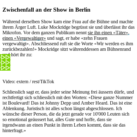
Zwischenfall an der Show in Berlin
Während derselben Show kam eine Frau auf die Bühne und machte
ihrem Ärger Luft. Luke Mockridge begrüsst sie und überlässt ihr das
Mikrofon. Vor dem ganzen Publikum nennt
sie ihn einen «Täter»,
einen «Vergewaltiger»
und sagt, er habe «zehn Frauen
vergewaltigt». Abschliessend ruft sie die Worte «Wir werden es ihm
zurückbezahlen!» Mockridge sitzt währenddessen am Bühnenrand
und hört ihr zu:
Video: extern / rest/TikTok
Schliesslich sagt er, dass jeder seine Meinung frei äussern dürfe, und
rechtfertigt sich schliesslich mit den Worten: «Diese ganze Nummer
ist Boulevard! Das ist Johnny Depp und Amber Heard. Das ist eine
Ablenkung. Juristisch ist alles schon längst abgeschlossen. Ich
wünsche dieser Person, die da jetzt gerade vor 10'000 Leuten sich
so emotional geäussert hat, alles Gute und hoffe, dass sie
irgendwann an einen Punkt in ihrem Leben kommt, dass sie das
hinterfragt.»