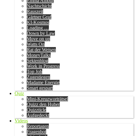
Emma Amour
Nachtschicht
Rauszeit
Gärtner Graf
KI-Kosmos
Loading …
Down by Law
Move on up
Watts On
Rat der Weisen
MoneyTalks
Sektenblog
Work in Progress
Top Job
Zugestiegen
Madame Energie
Smart gespart
Quiz
Mini-Kreuzworträtsel
Quizz den Huber
Quizzticle
Aufgedeckt
Videos
Reportagen
Fragenbot