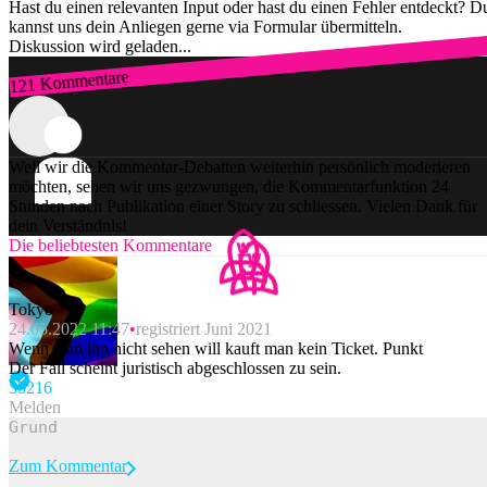
Hast du einen relevanten Input oder hast du einen Fehler entdeckt? D
kannst uns dein Anliegen gerne via Formular übermitteln.
Diskussion wird geladen...
121 Kommentare
Zum Login
Weil wir die Kommentar-Debatten weiterhin persönlich moderieren
möchten, sehen wir uns gezwungen, die Kommentarfunktion 24
Stunden nach Publikation einer Story zu schliessen. Vielen Dank für
dein Verständnis!
Die beliebtesten Kommentare
Tokyo
24.05.2022 11:47
registriert Juni 2021
Wenn man ihn nicht sehen will kauft man kein Ticket. Punkt
Der Fall scheint juristisch abgeschlossen zu sein.
352
16
Melden
Zum Kommentar