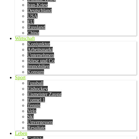
Iran-Krieg
Deutschland
USA
EU
Russland
China
Wirtschaft
Konjunktur
Arbeitsmarkt
Unternehmen
Börse und Co
Immobilien
Konsum
Sport
Fussball
Eishockey
Eismeister Zaugg
Formel 1
Tennis
Velo
Ski
Unvergessen
Resultate
Leben
Gefühle