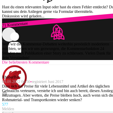
Hast du einen relevanten Input oder hast du einen Fehler entdeckt? D
kannst uns dein Anliegen gerne via Formular übermitteln.
Diskussion wird geladen...
71 Kommentare
Zum Login
Weil wir die Kommentar-Debatten weiterhin persönlich moderieren
möchten, sehen wir uns gezwungen, die Kommentarfunktion 24
Stunden nach Publikation einer Story zu schliessen. Vielen Dank für
dein Verständnis!
Die beliebtesten Kommentare
RhabarBär
09.09.2022 06:56
registriert Juni 2017
Dass sich die Preise für viele Lebensmittel und Artikel des täglichen
Gebrauchs verteuern, verstehe ich und bin auch bereit, diesen Anstieg
mitzutragen. Aber wetten, die Preise bleiben hoch, auch wenn sich di
Rohmaterial- und Transportkosten wieder senken?
57
7
Melden