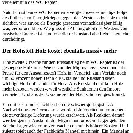
verteuert nun das WC-Papier.
Natürlich ist teures WC-Papier eine vergleichsweise nichtige Folge
des Putin'schen Energiekrieges gegen den Westen - doch sie macht
sichtbar, was zuvor, als Energie geradezu vernachlässigbar billig
war, verborgen blieb: Wie gross die Abhängigkeit des Westens von
russischer Energie ist. Und wie dieser Umstand alle Lebensbereiche
durchdringt.
Der Rohstoff Holz kostet ebenfalls massiv mehr
Eine zweite Ursache für den Preisanstieg beim WC-Papier ist der
gestiegene Holzpreis. Wie es von der Migros heisst, seien auch die
Preise für den Ausgangsstoff Holz im Vergleich zum Vorjahr noch
um 50 Prozent höher. Denn die Ukraine und Russland seien
wichtige Herkunftsländer für Holz. Aus Russland darf kein Holz
mehr bezogen werden -, weil westliche Sanktionen den Import
verbieten. Und aus der Ukraine sei der Nachschub eingeschränkt.
Ein dritter Grund sei schliesslich die schwierige Logistik. Als
Nachwirkung der Coronakrise wurden Lieferketten unterbrochen,
die zuverlässige Lieferung wurde erschwert. Als Reaktion darauf
werden gemäss Auskunft der Migros nun grössere Lager gehalten.
Solche Lager wiederum verursachen ebenfalls höhere Kosten. Und
zuletzt spielt auch der Fachkräfte-Mangel mit hinein. Ein Mangel an