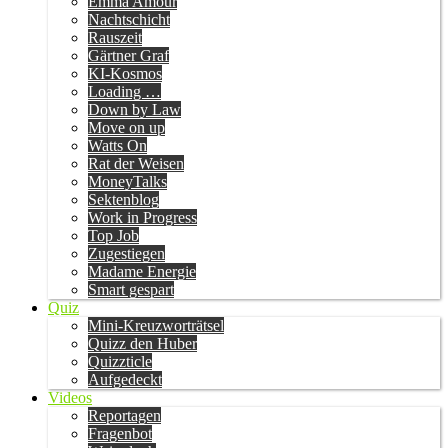
Emma Amour
Nachtschicht
Rauszeit
Gärtner Graf
KI-Kosmos
Loading …
Down by Law
Move on up
Watts On
Rat der Weisen
MoneyTalks
Sektenblog
Work in Progress
Top Job
Zugestiegen
Madame Energie
Smart gespart
Quiz
Mini-Kreuzworträtsel
Quizz den Huber
Quizzticle
Aufgedeckt
Videos
Reportagen
Fragenbot