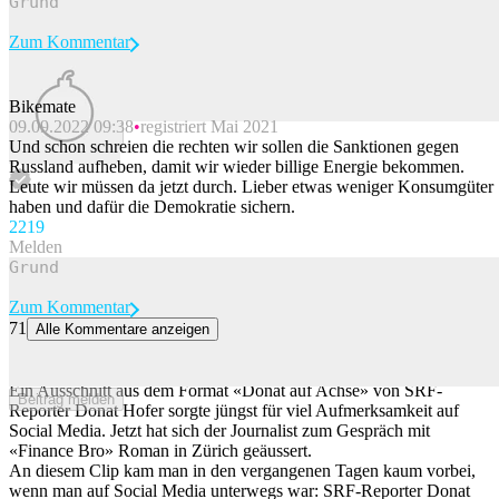
Zum Kommentar
Bikemate
09.09.2022 09:38
registriert Mai 2021
Beitrag melden
Und schon schreien die rechten wir sollen die Sanktionen gegen
Russland aufheben, damit wir wieder billige Energie bekommen.
Leute wir müssen da jetzt durch. Lieber etwas weniger Konsumgüter
haben und dafür die Demokratie sichern.
22
19
Melden
Zum Kommentar
71
Alle Kommentare anzeigen
SRF-Reporter zu «Sales-Guy»-Gespräch: «Abschätzige
Kommentare verstehe ich nicht»
Ein Ausschnitt aus dem Format «Donat auf Achse» von SRF-
Beitrag melden
Reporter Donat Hofer sorgte jüngst für viel Aufmerksamkeit auf
Social Media. Jetzt hat sich der Journalist zum Gespräch mit
«Finance Bro» Roman in Zürich geäussert.
An diesem Clip kam man in den vergangenen Tagen kaum vorbei,
wenn man auf Social Media unterwegs war: SRF-Reporter Donat