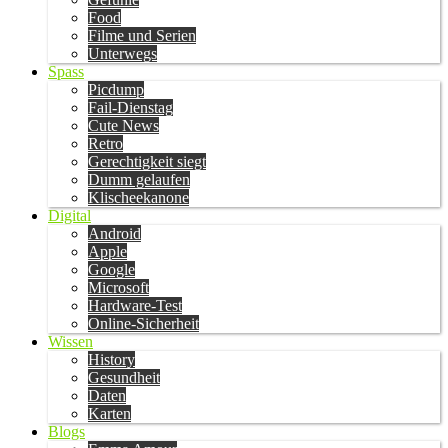
Food
Filme und Serien
Unterwegs
Spass
Picdump
Fail-Dienstag
Cute News
Retro
Gerechtigkeit siegt
Dumm gelaufen
Klischeekanone
Digital
Android
Apple
Google
Microsoft
Hardware-Test
Online-Sicherheit
Wissen
History
Gesundheit
Daten
Karten
Blogs