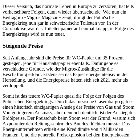
Dieser Versuch, das normale Leben in Europa zu zerstören, hat teils
vorhersehbare Folgen, dann wieder überraschende. Wie nun ein
Beitrag im «Migros Magazin» zeigt, dringt der Putin'sche
Energiekrieg nun gar in schweizerische Toiletten vor. In der
Coronakrise war das Toilettenpapier auf einmal knapp, in Folge des
Energiekriegs wird es nun teuer.
Steigende Preise
Seit Anfang Jahr sind die Preise für WC-Papier um 35 Prozent
gestiegen, jene für Haushaltspapier ebenfalls. Dafür gebe es
verschiedene Gründe, wie der Migros-Zuständige für die
Beschaffung erklärt. Erstens sei das Papier energieintensiv in der
Herstellung, und die Energiepreise hätten sich seit 2021 mehr als
verdoppelt.
Somit ist das teuere WC-Papier quasi die Folge der Folgen des
Putin'schen Energiekriegs. Durch das russische Gasembargo gab es
einen historisch einzigartigen Anstieg der Preise von Gas und Strom.
Von geringerem Ausmass, aber dennoch deutlich, ist der Anstieg der
Erdölpreise. Der Preisschub beim Strom war der Grund, warum sich
Axpo unter den Rettungsschirm des Bundes flüchten musste. Das
Energieunternehmen erhielt eine Kreditlimite von 4 Milliarden
Franken. Und die generelle Preisexplosion bei den Energiekosten