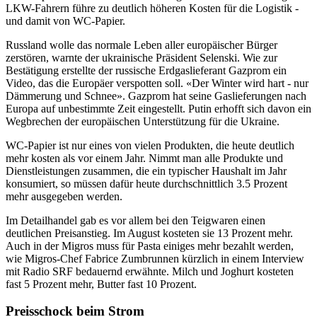
LKW-Fahrern führe zu deutlich höheren Kosten für die Logistik -
und damit von WC-Papier.
Russland wolle das normale Leben aller europäischer Bürger
zerstören, warnte der ukrainische Präsident Selenski. Wie zur
Bestätigung erstellte der russische Erdgaslieferant Gazprom ein
Video, das die Europäer verspotten soll. «Der Winter wird hart - nur
Dämmerung und Schnee». Gazprom hat seine Gaslieferungen nach
Europa auf unbestimmte Zeit eingestellt. Putin erhofft sich davon ein
Wegbrechen der europäischen Unterstützung für die Ukraine.
WC-Papier ist nur eines von vielen Produkten, die heute deutlich
mehr kosten als vor einem Jahr. Nimmt man alle Produkte und
Dienstleistungen zusammen, die ein typischer Haushalt im Jahr
konsumiert, so müssen dafür heute durchschnittlich 3.5 Prozent
mehr ausgegeben werden.
Im Detailhandel gab es vor allem bei den Teigwaren einen
deutlichen Preisanstieg. Im August kosteten sie 13 Prozent mehr.
Auch in der Migros muss für Pasta einiges mehr bezahlt werden,
wie Migros-Chef Fabrice Zumbrunnen kürzlich in einem Interview
mit Radio SRF bedauernd erwähnte. Milch und Joghurt kosteten
fast 5 Prozent mehr, Butter fast 10 Prozent.
Preisschock beim Strom