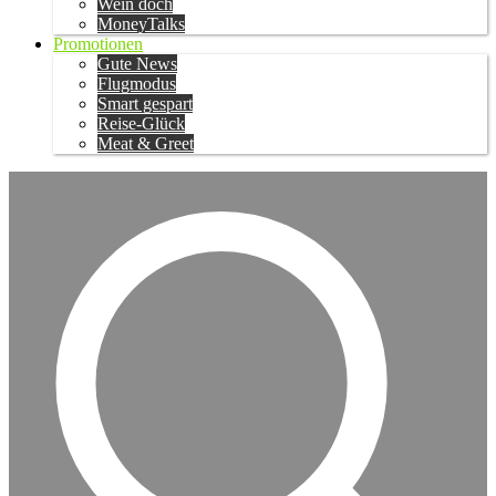
Wein doch
MoneyTalks
Promotionen
Gute News
Flugmodus
Smart gespart
Reise-Glück
Meat & Greet