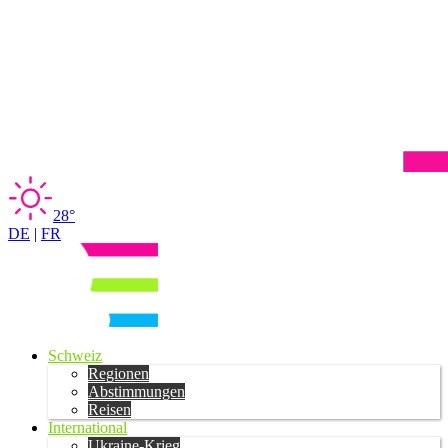
28°
DE
|
FR
Schweiz
Regionen
Abstimmungen
Reisen
International
Ukraine-Krieg