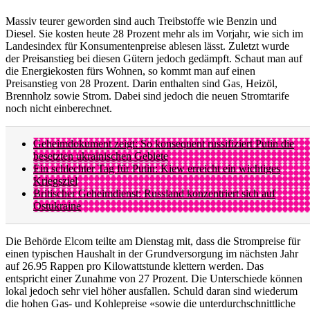
Massiv teurer geworden sind auch Treibstoffe wie Benzin und
Diesel. Sie kosten heute 28 Prozent mehr als im Vorjahr, wie sich im
Landesindex für Konsumentenpreise ablesen lässt. Zuletzt wurde
der Preisanstieg bei diesen Gütern jedoch gedämpft. Schaut man auf
die Energiekosten fürs Wohnen, so kommt man auf einen
Preisanstieg von 28 Prozent. Darin enthalten sind Gas, Heizöl,
Brennholz sowie Strom. Dabei sind jedoch die neuen Stromtarife
noch nicht einberechnet.
Geheimdokument zeigt: So konsequent russifiziert Putin die
besetzten ukrainischen Gebiete
Ein schlechter Tag für Putin: Kiew erreicht ein wichtiges
Kriegsziel
Britischer Geheimdienst: Russland konzentriert sich auf
Ostukraine
Die Behörde Elcom teilte am Dienstag mit, dass die Strompreise für
einen typischen Haushalt in der Grundversorgung im nächsten Jahr
auf 26.95 Rappen pro Kilowattstunde klettern werden. Das
entspricht einer Zunahme von 27 Prozent. Die Unterschiede können
lokal jedoch sehr viel höher ausfallen. Schuld daran sind wiederum
die hohen Gas- und Kohlepreise «sowie die unterdurchschnittliche