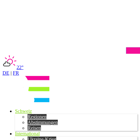
22°
DE
|
FR
Schweiz
Regionen
Abstimmungen
Reisen
International
Ukraine-Krieg