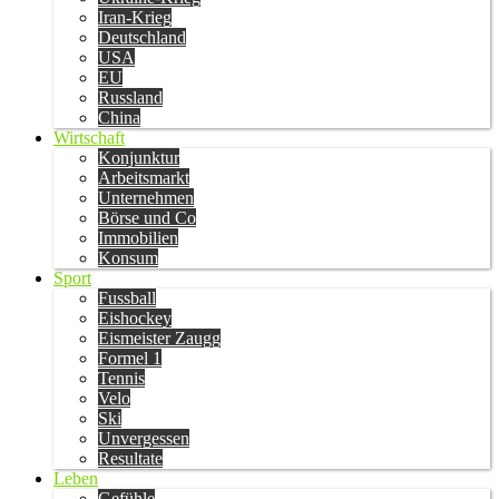
Iran-Krieg
Deutschland
USA
EU
Russland
China
Wirtschaft
Konjunktur
Arbeitsmarkt
Unternehmen
Börse und Co
Immobilien
Konsum
Sport
Fussball
Eishockey
Eismeister Zaugg
Formel 1
Tennis
Velo
Ski
Unvergessen
Resultate
Leben
Gefühle