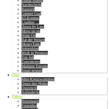
Emma Amour
Nachtschicht
Rauszeit
Gärtner Graf
KI-Kosmos
Loading …
Down by Law
Move on up
Watts On
Rat der Weisen
MoneyTalks
Sektenblog
Work in Progress
Top Job
Zugestiegen
Madame Energie
Smart gespart
Quiz
Mini-Kreuzworträtsel
Quizz den Huber
Quizzticle
Aufgedeckt
Videos
Reportagen
Fragenbot