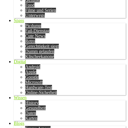
Food
Filme und Serien
Unterwegs
Spass
Picdump
Fail-Dienstag
Cute News
Retro
Gerechtigkeit siegt
Dumm gelaufen
Klischeekanone
Digital
Android
Apple
Google
Microsoft
Hardware-Test
Online-Sicherheit
Wissen
History
Gesundheit
Daten
Karten
Blogs