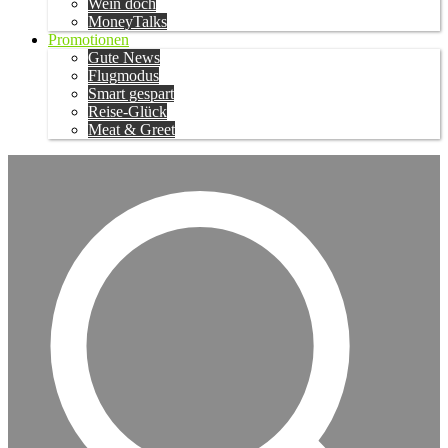
Wein doch
MoneyTalks
Promotionen
Gute News
Flugmodus
Smart gespart
Reise-Glück
Meat & Greet