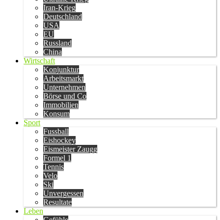
Iran-Krieg
Deutschland
USA
EU
Russland
China
Wirtschaft
Konjunktur
Arbeitsmarkt
Unternehmen
Börse und Co
Immobilien
Konsum
Sport
Fussball
Eishockey
Eismeister Zaugg
Formel 1
Tennis
Velo
Ski
Unvergessen
Resultate
Leben
Gefühle