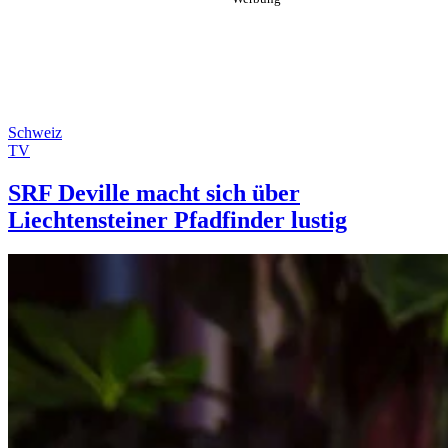
Schweiz
TV
SRF Deville macht sich über
Liechtensteiner Pfadfinder lustig