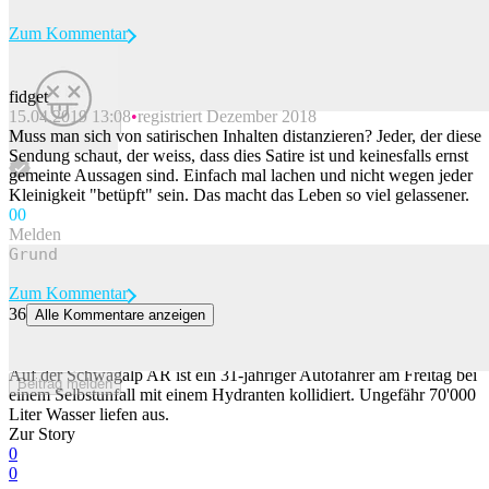
Zum Kommentar
fidget
15.04.2019 13:08
registriert Dezember 2018
Beitrag melden
Muss man sich von satirischen Inhalten distanzieren? Jeder, der diese
Sendung schaut, der weiss, dass dies Satire ist und keinesfalls ernst
gemeinte Aussagen sind. Einfach mal lachen und nicht wegen jeder
Kleinigkeit "betüpft" sein. Das macht das Leben so viel gelassener.
0
0
Melden
Zum Kommentar
36
Alle Kommentare anzeigen
Auto fährt auf Schwägalp in Hydrant: 70'000 Liter Wasser liefen
aus
Auf der Schwägalp AR ist ein 31-jähriger Autofahrer am Freitag bei
Beitrag melden
einem Selbstunfall mit einem Hydranten kollidiert. Ungefähr 70'000
Liter Wasser liefen aus.
Zur Story
0
0