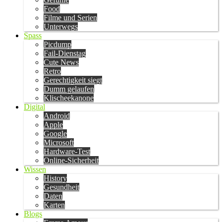
Food
Filme und Serien
Unterwegs
Spass
Picdump
Fail-Dienstag
Cute News
Retro
Gerechtigkeit siegt
Dumm gelaufen
Klischeekanone
Digital
Android
Apple
Google
Microsoft
Hardware-Test
Online-Sicherheit
Wissen
History
Gesundheit
Daten
Karten
Blogs