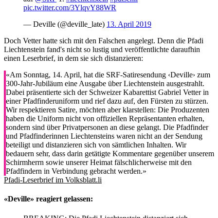
pic.twitter.com/3YlqvY88WR
— Deville (@deville_late)
13. April 2019
Doch Vetter hatte sich mit den Falschen angelegt. Denn die Pfadi
Liechtenstein fand's nicht so lustig und veröffentlichte daraufhin
einen Leserbrief, in dem sie sich distanzieren:
«Am Sonntag, 14. April, hat die SRF-Satiresendung ‹Deville› zum
300-Jahr-Jubiläum eine Ausgabe über Liechtenstein ausgestrahlt.
Dabei präsentierte sich der Schweizer Kabarettist Gabriel Vetter in
einer Pfadfinderuniform und rief dazu auf, den Fürsten zu stürzen.
Wir respektieren Satire, möchten aber klarstellen: Die Produzenten
haben die Uniform nicht von offiziellen Repräsentanten erhalten,
sondern sind über Privatpersonen an diese gelangt. Die Pfadfinder
und Pfadfinderinnen Liechtensteins waren nicht an der Sendung
beteiligt und distanzieren sich von sämtlichen Inhalten. Wir
bedauern sehr, dass darin getätigte Kommentare gegenüber unserem
Schirmherrn sowie unserer Heimat fälschlicherweise mit den
Pfadfindern in Verbindung gebracht werden.»
Pfadi-Leserbrief im Volksblatt.li
«Deville» reagiert gelassen: