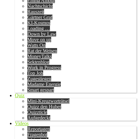
Emma Amour
Nachtschicht
Rauszeit
Gärtner Graf
KI-Kosmos
Loading …
Down by Law
Move on up
Watts On
Rat der Weisen
MoneyTalks
Sektenblog
Work in Progress
Top Job
Zugestiegen
Madame Energie
Smart gespart
Quiz
Mini-Kreuzworträtsel
Quizz den Huber
Quizzticle
Aufgedeckt
Videos
Reportagen
Fragenbot