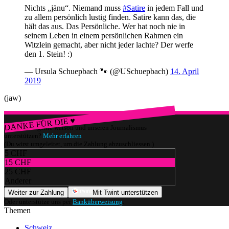
Nichts „jänu“. Niemand muss
#Satire
in jedem Fall und
zu allem persönlich lustig finden. Satire kann das, die
hält das aus. Das Persönliche. Wer hat noch nie in
seinem Leben in einem persönlichen Rahmen ein
Witzlein gemacht, aber nicht jeder lachte? Der werfe
den 1. Stein! :)
— Ursula Schuepbach 🐾 (@USchuepbach)
14. April
2019
(jaw)
DANKE FÜR DIE ♥
Würdest du gerne watson und unseren Journalismus
unterstützen?
Mehr erfahren
(Du wirst umgeleitet, um die Zahlung abzuschliessen.)
5 CHF
15 CHF
25 CHF
Anderer
Weiter zur Zahlung
Mit Twint unterstützen
Oder unterstütze uns per
Banküberweisung
.
Themen
Schweiz