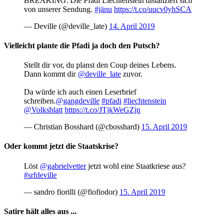
BREAKING: Die Pfadi Liechtenstein distanziert sich
von unserer Sendung.
#jänu
https://t.co/uucv0yhSCA
— Deville (@deville_late)
14. April 2019
Vielleicht plante die Pfadi ja doch den Putsch?
Stellt dir vor, du planst den Coup deines Lebens.
Dann kommt dir
@deville_late
zuvor.
Da würde ich auch einen Leserbrief
schreiben.
@gangdeville
#pfadi
#liechtenstein
@Volksblatt
https://t.co/JTjkWeGZjn
— Christian Bosshard (@cbosshard)
15. April 2019
Oder kommt jetzt die Staatskrise?
Löst
@gabrielvetter
jetzt wohl eine Staatkriese aus?
#srfdeville
— sandro fiorilli (@fiofiodor)
15. April 2019
Satire hält alles aus ...