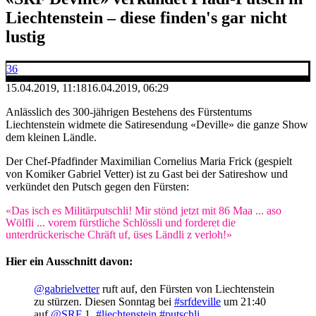
Liechtenstein – diese finden's gar nicht
lustig
36
15.04.2019, 11:18
16.04.2019, 06:29
Anlässlich des 300-jährigen Bestehens des Fürstentums
Liechtenstein widmete die Satiresendung «Deville» die ganze Show
dem kleinen Ländle.
Der Chef-Pfadfinder Maximilian Cornelius Maria Frick (gespielt
von Komiker Gabriel Vetter) ist zu Gast bei der Satireshow und
verkündet den Putsch gegen den Fürsten:
«Das isch es Militärputschli! Mir stönd jetzt mit 86 Maa ... aso
Wölfli ... vorem fürstliche Schlössli und forderet die
unterdrückerische Chräft uf, üses Ländli z verloh!»
Hier ein Ausschnitt davon:
@gabrielvetter
ruft auf, den Fürsten von Liechtenstein
zu stürzen. Diesen Sonntag bei
#srfdeville
um 21:40
auf
@SRF
1.
#liechtenstein
#putschli