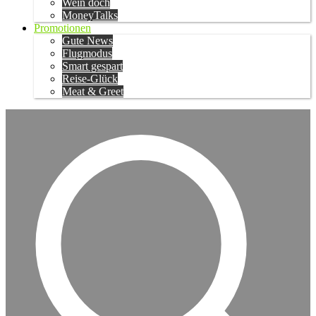
Wein doch
MoneyTalks
Promotionen
Gute News
Flugmodus
Smart gespart
Reise-Glück
Meat & Greet