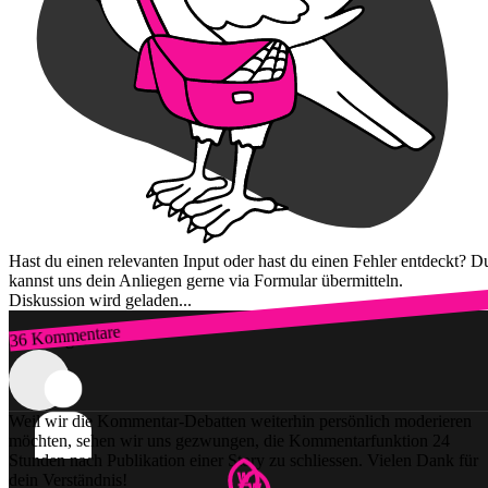
Hast du einen relevanten Input oder hast du einen Fehler entdeckt? D
kannst uns dein Anliegen gerne via Formular übermitteln.
Diskussion wird geladen...
36 Kommentare
Zum Login
Weil wir die Kommentar-Debatten weiterhin persönlich moderieren
möchten, sehen wir uns gezwungen, die Kommentarfunktion 24
Stunden nach Publikation einer Story zu schliessen. Vielen Dank für
dein Verständnis!