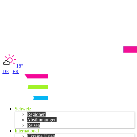
18°
DE
|
FR
Schweiz
Regionen
Abstimmungen
Reisen
International
Ukraine-Krieg