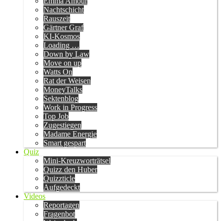
Emma Amour
Nachtschicht
Rauszeit
Gärtner Graf
KI-Kosmos
Loading …
Down by Law
Move on up
Watts On
Rat der Weisen
MoneyTalks
Sektenblog
Work in Progress
Top Job
Zugestiegen
Madame Energie
Smart gespart
Quiz
Mini-Kreuzworträtsel
Quizz den Huber
Quizzticle
Aufgedeckt
Videos
Reportagen
Fragenbot