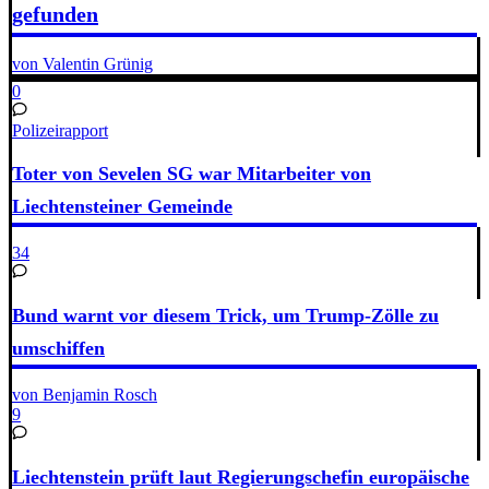
gefunden
von Valentin Grünig
0
Polizeirapport
Toter von Sevelen SG war Mitarbeiter von
Liechtensteiner Gemeinde
34
Bund warnt vor diesem Trick, um Trump-Zölle zu
umschiffen
von Benjamin Rosch
9
Liechtenstein prüft laut Regierungschefin europäische