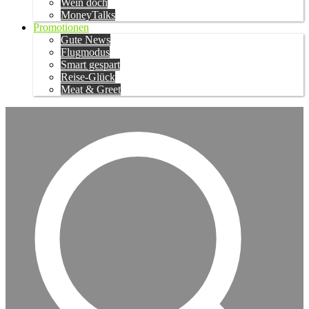
Wein doch
MoneyTalks
Promotionen
Gute News
Flugmodus
Smart gespart
Reise-Glück
Meat & Greet