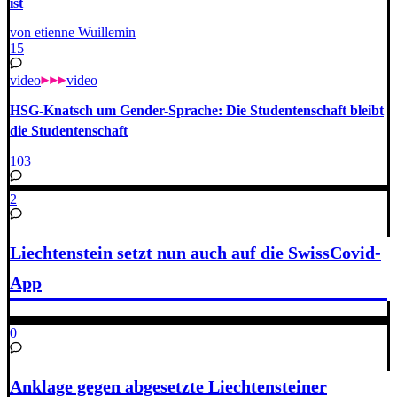
ist
von etienne Wuillemin
15
video
video
HSG-Knatsch um Gender-Sprache: Die Studentenschaft bleibt
die Studentenschaft
103
2
Liechtenstein setzt nun auch auf die SwissCovid-
App
0
Anklage gegen abgesetzte Liechtensteiner