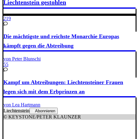
Liechtenstein gestohlen
219
Die mächtigste und reichste Monarchie Europas
kämpft gegen die Abtreibung
von Peter Blunschi
55
Kampf um Abtreibungen: Liechtensteiner Frauen
legen sich mit dem Erbprinzen an
von Lea Hartmann
Liechtenstein
Abonnieren
© KEYSTONE/PETER KLAUNZER