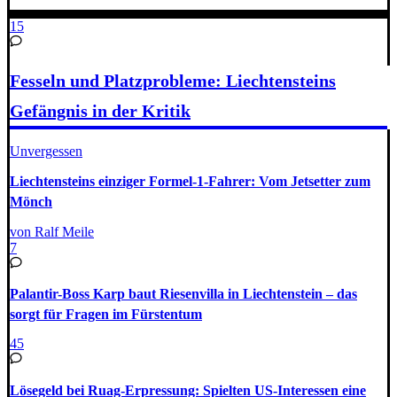
15
Fesseln und Platzprobleme: Liechtensteins
Gefängnis in der Kritik
Unvergessen
Liechtensteins einziger Formel-1-Fahrer: Vom Jetsetter zum
Mönch
von Ralf Meile
7
Palantir-Boss Karp baut Riesenvilla in Liechtenstein – das
sorgt für Fragen im Fürstentum
45
Lösegeld bei Ruag-Erpressung: Spielten US-Interessen eine