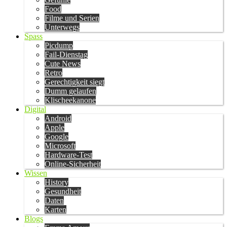
Food
Filme und Serien
Unterwegs
Spass
Picdump
Fail-Dienstag
Cute News
Retro
Gerechtigkeit siegt
Dumm gelaufen
Klischeekanone
Digital
Android
Apple
Google
Microsoft
Hardware-Test
Online-Sicherheit
Wissen
History
Gesundheit
Daten
Karten
Blogs