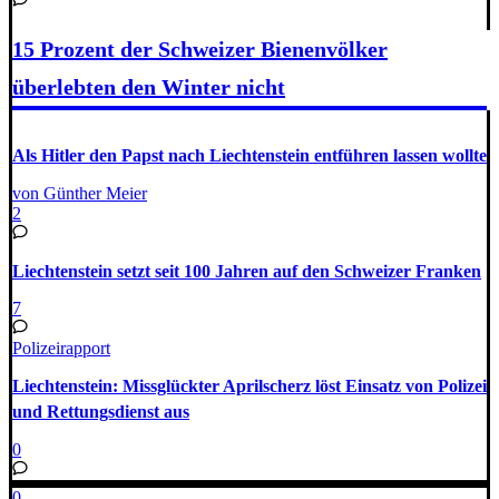
15 Prozent der Schweizer Bienenvölker
überlebten den Winter nicht
Als Hitler den Papst nach Liechten­stein entführen lassen wollte
von Günther Meier
2
Liechtenstein setzt seit 100 Jahren auf den Schweizer Franken
7
Polizeirapport
Liechtenstein: Missglückter Aprilscherz löst Einsatz von Polizei
und Rettungsdienst aus
0
0