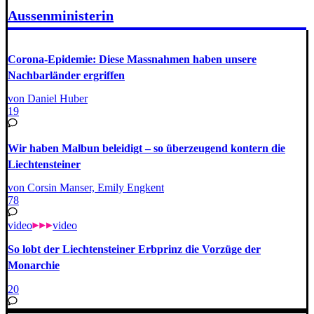
Aussenministerin
Corona-Epidemie: Diese Massnahmen haben unsere
Nachbarländer ergriffen
von Daniel Huber
19
Wir haben Malbun beleidigt – so überzeugend kontern die
Liechtensteiner
von Corsin Manser, Emily Engkent
78
video
video
So lobt der Liechtensteiner Erbprinz die Vorzüge der
Monarchie
20