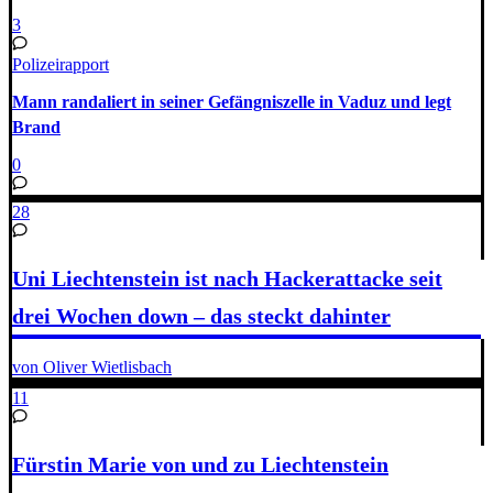
3
Polizeirapport
Mann randaliert in seiner Gefängniszelle in Vaduz und legt
Brand
0
28
Uni Liechtenstein ist nach Hackerattacke seit
drei Wochen down – das steckt dahinter
von Oliver Wietlisbach
11
Fürstin Marie von und zu Liechtenstein