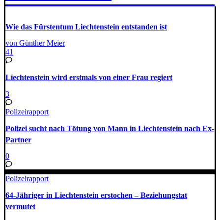
Wie das Fürsten­tum Liechten­stein entstan­den ist
von Günther Meier
41
Liechtenstein wird erstmals von einer Frau regiert
3
Polizeirapport
Polizei sucht nach Tötung von Mann in Liechtenstein nach Ex-
Partner
0
Polizeirapport
64-Jähriger in Liechtenstein erstochen ‒ Beziehungstat
vermutet