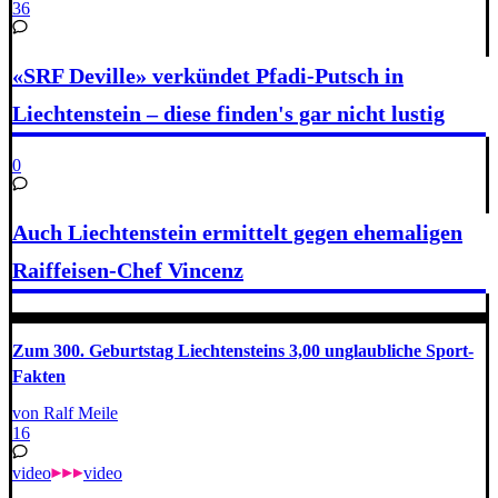
36
«SRF Deville» verkündet Pfadi-Putsch in
Liechtenstein – diese finden's gar nicht lustig
0
Auch Liechtenstein ermittelt gegen ehemaligen
Raiffeisen-Chef Vincenz
Zum 300. Geburtstag Liechtensteins 3,00 unglaubliche Sport-
Fakten
von Ralf Meile
16
video
video