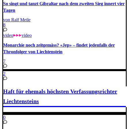
So singt und tanzt Gibraltar nach dem zweiten Sieg innert vier
Tagen
von Ralf Meile
8
video
video
Monarchie noch zeitgemäss? «Jep» – findet jedenfalls der
Thronfolger von Liechtenstein
7
2
Haft für ehemals höchsten Verfassungsrichter
Liechtensteins
0