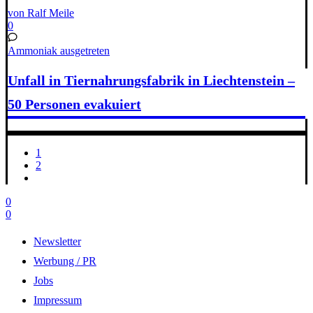
von Ralf Meile
0
Ammoniak ausgetreten
Unfall in Tiernahrungsfabrik in Liechtenstein –
50 Personen evakuiert
1
2
0
0
Newsletter
Werbung / PR
Jobs
Impressum