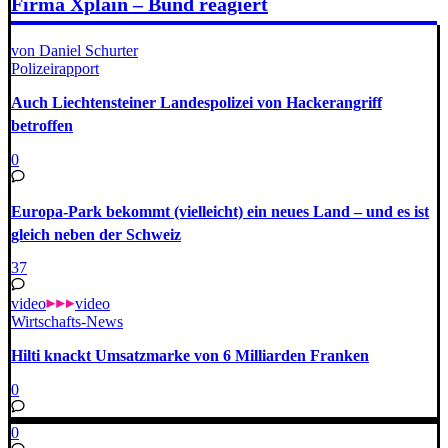
Firma Xplain – Bund reagiert
von Daniel Schurter
Polizeirapport
Auch Liechtensteiner Landespolizei von Hackerangriff
betroffen
0
Europa-Park bekommt (vielleicht) ein neues Land – und es ist
gleich neben der Schweiz
37
video
video
Wirtschafts-News
Hilti knackt Umsatzmarke von 6 Milliarden Franken
0
0