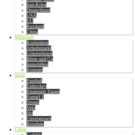
Iran-Krieg
Deutschland
USA
EU
Russland
China
Wirtschaft
Konjunktur
Arbeitsmarkt
Unternehmen
Börse und Co
Immobilien
Konsum
Sport
Fussball
Eishockey
Eismeister Zaugg
Formel 1
Tennis
Velo
Ski
Unvergessen
Resultate
Leben
Gefühle