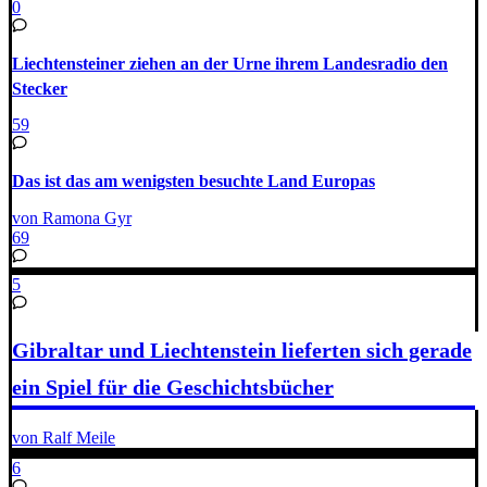
0
Liechtensteiner ziehen an der Urne ihrem Landesradio den
Stecker
59
Das ist das am wenigsten besuchte Land Europas
von Ramona Gyr
69
5
Gibraltar und Liechtenstein lieferten sich gerade
ein Spiel für die Geschichtsbücher
von Ralf Meile
6