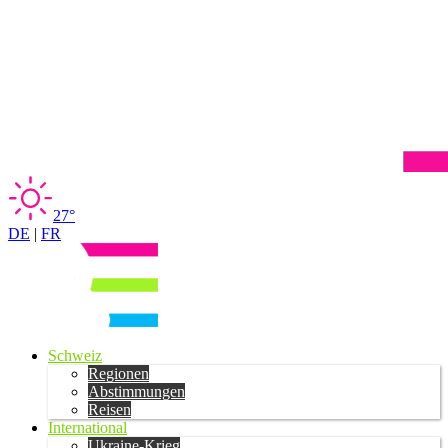
27°
DE
|
FR
Schweiz
Regionen
Abstimmungen
Reisen
International
Ukraine-Krieg