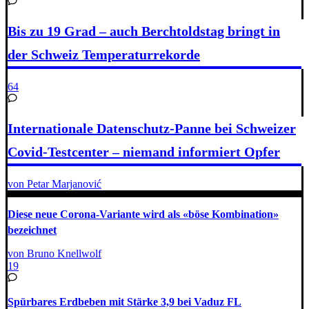
Bis zu 19 Grad – auch Berchtoldstag bringt in
der Schweiz Temperaturrekorde
64
Internationale Datenschutz-Panne bei Schweizer
Covid-Testcenter – niemand informiert Opfer
von Petar Marjanović
Diese neue Corona-Variante wird als «böse Kombination»
bezeichnet
von Bruno Knellwolf
19
Spürbares Erdbeben mit Stärke 3,9 bei Vaduz FL