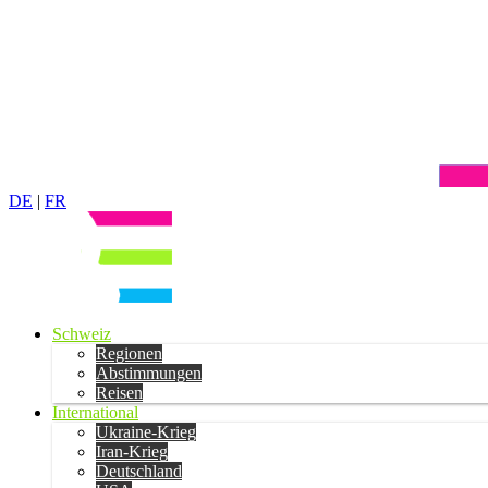
DE
|
FR
Schweiz
Regionen
Abstimmungen
Reisen
International
Ukraine-Krieg
Iran-Krieg
Deutschland