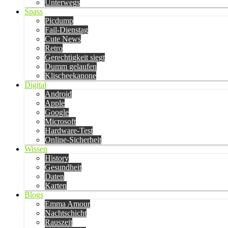
Unterwegs
Spass
Picdump
Fail-Dienstag
Cute News
Retro
Gerechtigkeit siegt
Dumm gelaufen
Klischeekanone
Digital
Android
Apple
Google
Microsoft
Hardware-Test
Online-Sicherheit
Wissen
History
Gesundheit
Daten
Karten
Blogs
Emma Amour
Nachtschicht
Rauszeit