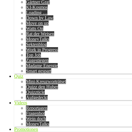
Gärtner Graf
KI-Kosmos
Loading …
Down by Law
Move on up
Watts On
Rat der Weisen
MoneyTalks
Sektenblog
Work in Progress
Top Job
Zugestiegen
Madame Energie
Smart gespart
Quiz
Mini-Kreuzworträtsel
Quizz den Huber
Quizzticle
Aufgedeckt
Videos
Reportagen
Fragenbot
Wein doch
MoneyTalks
Promotionen