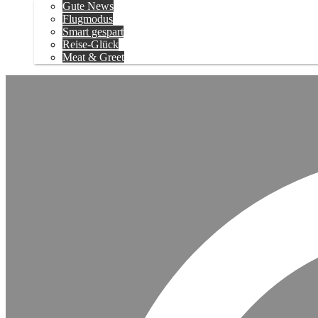
Gute News
Flugmodus
Smart gespart
Reise-Glück
Meat & Greet