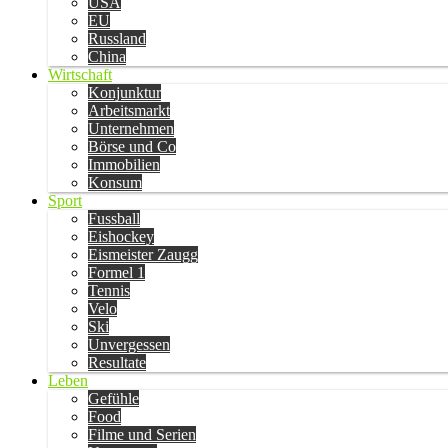
USA
EU
Russland
China
Wirtschaft
Konjunktur
Arbeitsmarkt
Unternehmen
Börse und Co
Immobilien
Konsum
Sport
Fussball
Eishockey
Eismeister Zaugg
Formel 1
Tennis
Velo
Ski
Unvergessen
Resultate
Leben
Gefühle
Food
Filme und Serien