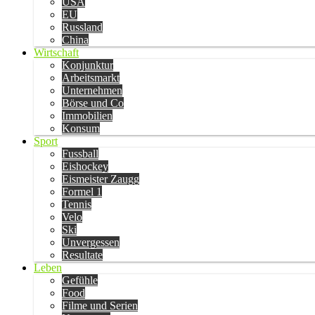
USA
EU
Russland
China
Wirtschaft
Konjunktur
Arbeitsmarkt
Unternehmen
Börse und Co
Immobilien
Konsum
Sport
Fussball
Eishockey
Eismeister Zaugg
Formel 1
Tennis
Velo
Ski
Unvergessen
Resultate
Leben
Gefühle
Food
Filme und Serien