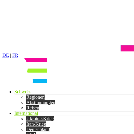
DE
|
FR
Schweiz
Regionen
Abstimmungen
Reisen
International
Ukraine-Krieg
Iran-Krieg
Deutschland