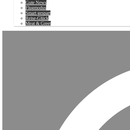
Gute News
Flugmodus
Smart gespart
Reise-Glück
Meat & Greet