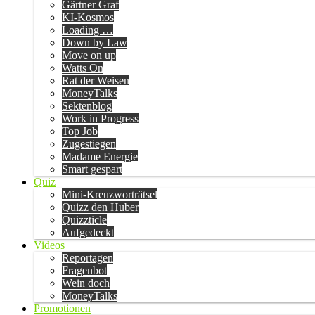
Gärtner Graf
KI-Kosmos
Loading …
Down by Law
Move on up
Watts On
Rat der Weisen
MoneyTalks
Sektenblog
Work in Progress
Top Job
Zugestiegen
Madame Energie
Smart gespart
Quiz
Mini-Kreuzworträtsel
Quizz den Huber
Quizzticle
Aufgedeckt
Videos
Reportagen
Fragenbot
Wein doch
MoneyTalks
Promotionen