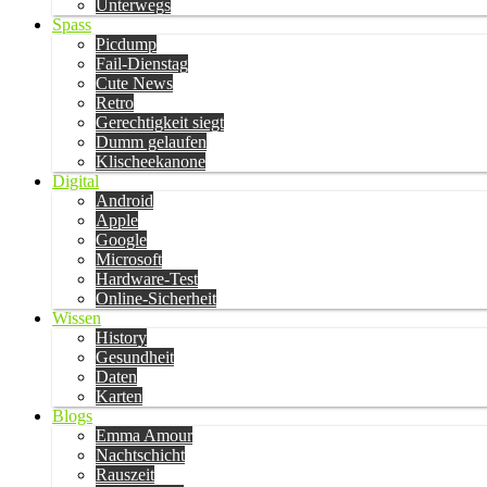
Unterwegs
Spass
Picdump
Fail-Dienstag
Cute News
Retro
Gerechtigkeit siegt
Dumm gelaufen
Klischeekanone
Digital
Android
Apple
Google
Microsoft
Hardware-Test
Online-Sicherheit
Wissen
History
Gesundheit
Daten
Karten
Blogs
Emma Amour
Nachtschicht
Rauszeit