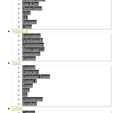
Iran-Krieg
Deutschland
USA
EU
Russland
China
Wirtschaft
Konjunktur
Arbeitsmarkt
Unternehmen
Börse und Co
Immobilien
Konsum
Sport
Fussball
Eishockey
Eismeister Zaugg
Formel 1
Tennis
Velo
Ski
Unvergessen
Resultate
Leben
Gefühle