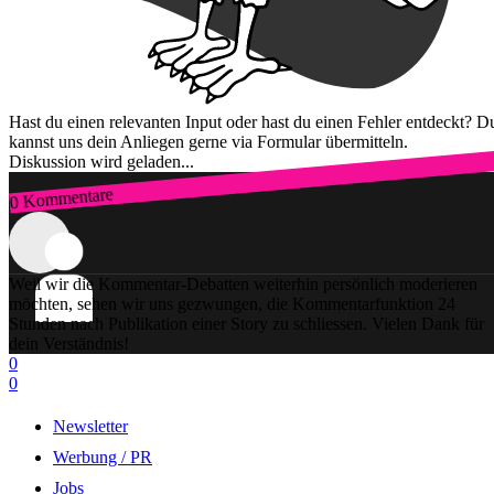
Hast du einen relevanten Input oder hast du einen Fehler entdeckt? D
kannst uns dein Anliegen gerne via Formular übermitteln.
Diskussion wird geladen...
0 Kommentare
Zum Login
Weil wir die Kommentar-Debatten weiterhin persönlich moderieren
möchten, sehen wir uns gezwungen, die Kommentarfunktion 24
Stunden nach Publikation einer Story zu schliessen. Vielen Dank für
dein Verständnis!
0
0
Newsletter
Werbung / PR
Jobs