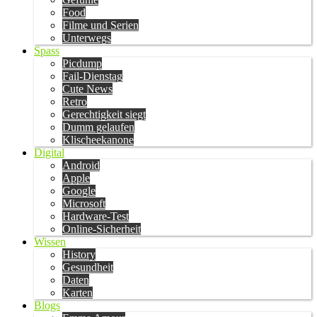
Food
Filme und Serien
Unterwegs
Spass
Picdump
Fail-Dienstag
Cute News
Retro
Gerechtigkeit siegt
Dumm gelaufen
Klischeekanone
Digital
Android
Apple
Google
Microsoft
Hardware-Test
Online-Sicherheit
Wissen
History
Gesundheit
Daten
Karten
Blogs