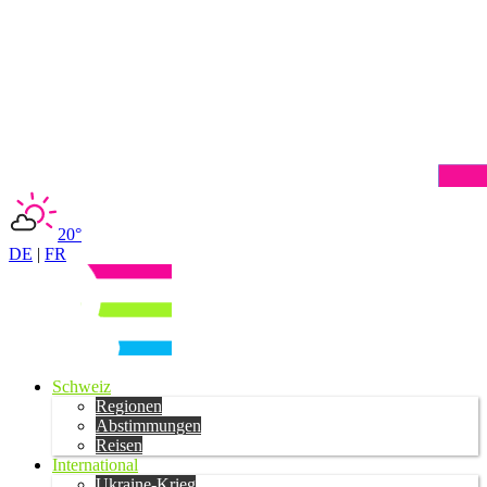
20°
DE
|
FR
Schweiz
Regionen
Abstimmungen
Reisen
International
Ukraine-Krieg