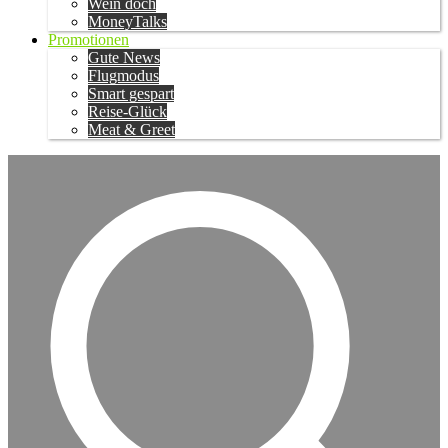
Wein doch
MoneyTalks
Promotionen
Gute News
Flugmodus
Smart gespart
Reise-Glück
Meat & Greet