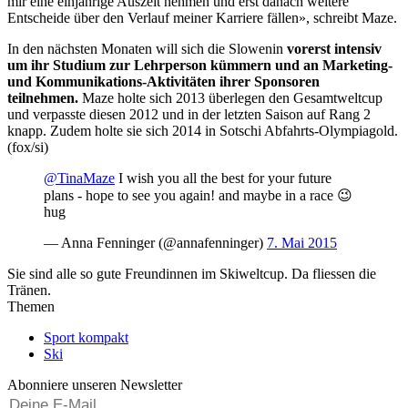
mir eine einjährige Auszeit nehmen und erst danach weitere
Entscheide über den Verlauf meiner Karriere fällen», schreibt Maze.
In den nächsten Monaten will sich die Slowenin
vorerst intensiv
um ihr Studium zur Lehrperson kümmern und an Marketing-
und Kommunikations-Aktivitäten ihrer Sponsoren
teilnehmen.
Maze holte sich 2013 überlegen den Gesamtweltcup
und verpasste diesen 2012 und in der letzten Saison auf Rang 2
knapp. Zudem holte sie sich 2014 in Sotschi Abfahrts-Olympiagold.
(fox/si)
@TinaMaze
I wish you all the best for your future
plans - hope to see you again! and maybe in a race 😉
hug
— Anna Fenninger (@annafenninger)
7. Mai 2015
Sie sind alle so gute Freundinnen im Skiweltcup. Da fliessen die
Tränen.
Themen
Sport kompakt
Ski
Abonniere unseren Newsletter