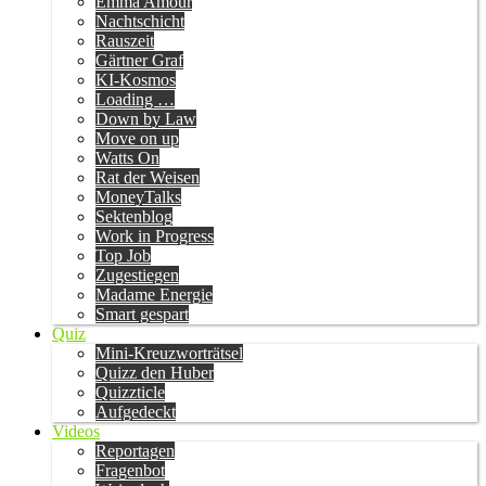
Emma Amour
Nachtschicht
Rauszeit
Gärtner Graf
KI-Kosmos
Loading …
Down by Law
Move on up
Watts On
Rat der Weisen
MoneyTalks
Sektenblog
Work in Progress
Top Job
Zugestiegen
Madame Energie
Smart gespart
Quiz
Mini-Kreuzworträtsel
Quizz den Huber
Quizzticle
Aufgedeckt
Videos
Reportagen
Fragenbot