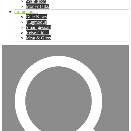
Wein doch
MoneyTalks
Promotionen
Gute News
Flugmodus
Smart gespart
Reise-Glück
Meat & Greet