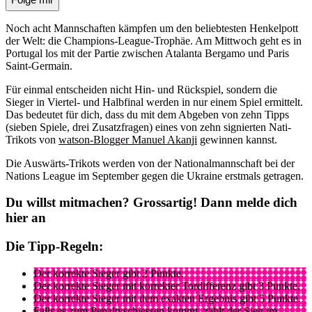
Noch acht Mannschaften kämpfen um den beliebtesten Henkelpott
der Welt: die Champions-League-Trophäe. Am Mittwoch geht es in
Portugal los mit der Partie zwischen Atalanta Bergamo und Paris
Saint-Germain.
Für einmal entscheiden nicht Hin- und Rückspiel, sondern die
Sieger in Viertel- und Halbfinal werden in nur einem Spiel ermittelt.
Das bedeutet für dich, dass du mit dem Abgeben von zehn Tipps
(sieben Spiele, drei Zusatzfragen) eines von zehn signierten Nati-
Trikots von
watson-Blogger Manuel Akanji
gewinnen kannst.
Die Auswärts-Trikots werden von der Nationalmannschaft bei der
Nations League im September gegen die Ukraine erstmals getragen.
Du willst mitmachen? Grossartig! Dann melde dich
hier an
Die Tipp-Regeln:
Der korrekte Sieger gibt 2 Punkte.
Der korrekte Sieger mit korrekter Tordifferenz gibt 3 Punkte.
Der korrekte Sieger mit dem exakten Ergebnis gibt 5 Punkte.
Falls es zum Penaltyschiessen kommt, zählt der Sieg im