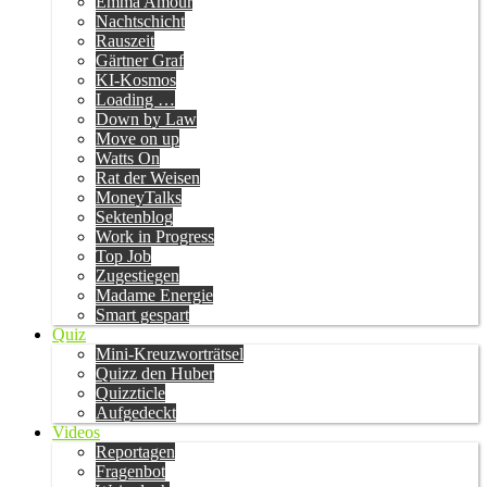
Emma Amour
Nachtschicht
Rauszeit
Gärtner Graf
KI-Kosmos
Loading …
Down by Law
Move on up
Watts On
Rat der Weisen
MoneyTalks
Sektenblog
Work in Progress
Top Job
Zugestiegen
Madame Energie
Smart gespart
Quiz
Mini-Kreuzworträtsel
Quizz den Huber
Quizzticle
Aufgedeckt
Videos
Reportagen
Fragenbot