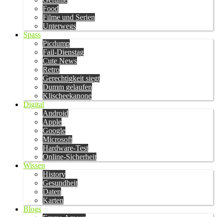
Food
Filme und Serien
Unterwegs
Spass
Picdump
Fail-Dienstag
Cute News
Retro
Gerechtigkeit siegt
Dumm gelaufen
Klischeekanone
Digital
Android
Apple
Google
Microsoft
Hardware-Test
Online-Sicherheit
Wissen
History
Gesundheit
Daten
Karten
Blogs