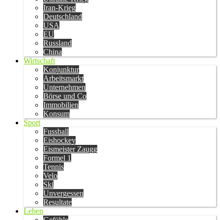
Iran-Krieg
Deutschland
USA
EU
Russland
China
Wirtschaft
Konjunktur
Arbeitsmarkt
Unternehmen
Börse und Co
Immobilien
Konsum
Sport
Fussball
Eishockey
Eismeister Zaugg
Formel 1
Tennis
Velo
Ski
Unvergessen
Resultate
Leben
Gefühle