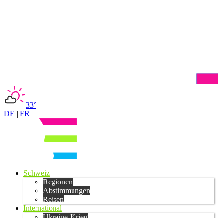
33°
DE
|
FR
Schweiz
Regionen
Abstimmungen
Reisen
International
Ukraine-Krieg