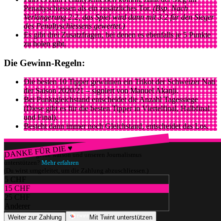
Penaltyschiessen als ein zusätzliches Tor.
(Bsp. Nach
Verlängerung 2:2, das Spiel wird dann mit 3:2 für den Sieger
des Penaltyschiessens gewertet.)
Es gibt drei Zusatzfragen, bei denen es ebenfalls je 5 Punkte
zu holen gibt.
Die Gewinn-Regeln:
Die besten 10 Tipper gewinnen ein Trikot der Schweizer Nati
der Saison 2020/21 – signiert von Manuel Akanji.
Bei Punktgleichstand entscheidet die Anzahl Tagessiege
(Diese gibt es für die besten Tipper in Viertelfinal, Halbfinal
und Final).
Besteht dann immer noch Gleichstand, entscheidet das Los.
DANKE FÜR DIE ♥
Würdest du gerne watson und unseren Journalismus
unterstützen?
Mehr erfahren
(Du wirst umgeleitet, um die Zahlung abzuschliessen.)
5 CHF
15 CHF
25 CHF
Anderer
Weiter zur Zahlung
Mit Twint unterstützen