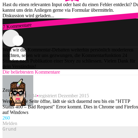
Hast du einen relevanten Input oder hast du einen Fehler entdeckt? D
kannst uns dein Anliegen gerne via Formular übermitteln.
Diskussion wird geladen...
7 Kommentare
Zum Login
Weil wir die Kommentar-Debatten weiterhin persönlich moderieren
möchten, sehen wir uns gezwungen, die Kommentarfunktion 24
Stunden nach Publikation einer Story zu schliessen. Vielen Dank für
dein Verständnis!
Die beliebtesten Kommentare
Zealand
11.08.2020 16:34
registriert Dezember 2015
Wenn ich die Seite öffne, lädt sie sich dauernd neu bis ein "HTTP
Status 400 – Bad Request" Error kommt. Dies in Chrome und Firefo
auf Windows
26
0
Melden