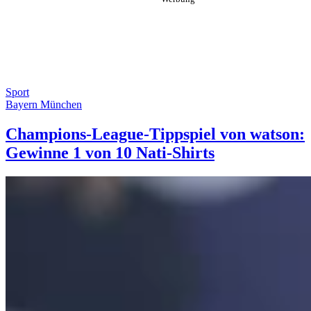
Sport
Bayern München
Champions-League-Tippspiel von watson:
Gewinne 1 von 10 Nati-Shirts