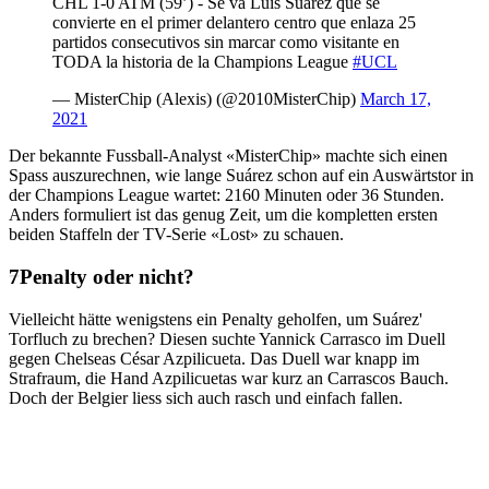
CHL 1-0 ATM (59’) - Se va Luis Suárez que se
convierte en el primer delantero centro que enlaza 25
partidos consecutivos sin marcar como visitante en
TODA la historia de la Champions League
#UCL
— MisterChip (Alexis) (@2010MisterChip)
March 17,
2021
Der bekannte Fussball-Analyst «MisterChip» machte sich einen
Spass auszurechnen, wie lange Suárez schon auf ein Auswärtstor in
der Champions League wartet: 2160 Minuten oder 36 Stunden.
Anders formuliert ist das genug Zeit, um die kompletten ersten
beiden Staffeln der TV-Serie «Lost» zu schauen.
Penalty oder nicht?
Vielleicht hätte wenigstens ein Penalty geholfen, um Suárez'
Torfluch zu brechen? Diesen suchte Yannick Carrasco im Duell
gegen Chelseas César Azpilicueta. Das Duell war knapp im
Strafraum, die Hand Azpilicuetas war kurz an Carrascos Bauch.
Doch der Belgier liess sich auch rasch und einfach fallen.