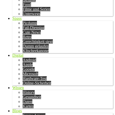
Food
Filme und Serien
Unterwegs
Spass
Picdump
Fail-Dienstag
Cute News
Retro
Gerechtigkeit siegt
Dumm gelaufen
Klischeekanone
Digital
Android
Apple
Google
Microsoft
Hardware-Test
Online-Sicherheit
Wissen
History
Gesundheit
Daten
Karten
Blogs