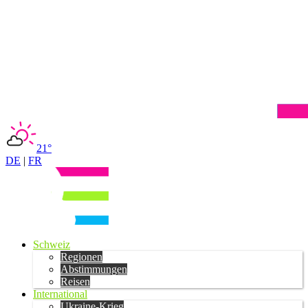
21°
DE
|
FR
Schweiz
Regionen
Abstimmungen
Reisen
International
Ukraine-Krieg