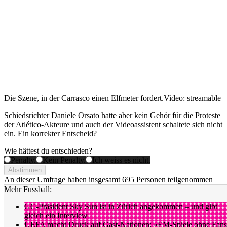
Die Szene, in der Carrasco einen Elfmeter fordert.
Video: streamable
Schiedsrichter Daniele Orsato hatte aber kein Gehör für die Proteste
der Atlético-Akteure und auch der Videoassistent schaltete sich nicht
ein. Ein korrekter Entscheid?
Wie hättest du entschieden?
Penalty.
Kein Penalty.
Ich weiss es nicht.
Abstimmen
An dieser Umfrage haben insgesamt
695 Personen
teilgenommen
Mehr Fussball:
GC-Präsident Sky Sun ist in Zürich angekommen – und gibt
gleich ein Interview
UEFA macht Druck auf Gast-Nationen: «EM-Spiele ohne Fans