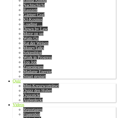
Emma Amour
Nachtschicht
Rauszeit
Gärtner Graf
KI-Kosmos
Loading …
Down by Law
Move on up
Watts On
Rat der Weisen
MoneyTalks
Sektenblog
Work in Progress
Top Job
Zugestiegen
Madame Energie
Smart gespart
Quiz
Mini-Kreuzworträtsel
Quizz den Huber
Quizzticle
Aufgedeckt
Videos
Reportagen
Fragenbot