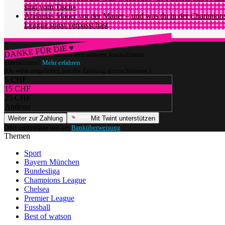
sind vom Tisch»
Atalantas Mauer vor der Mauer – und was du in der Champion
League sonst verpasst hast
DANKE FÜR DIE ♥
Würdest du gerne watson und unseren Journalismus
unterstützen?
Mehr erfahren
(Du wirst umgeleitet, um die Zahlung abzuschliessen.)
5 CHF
15 CHF
25 CHF
Anderer
Weiter zur Zahlung
Mit Twint unterstützen
Oder unterstütze uns per
Banküberweisung
.
Themen
Sport
Bayern München
Bundesliga
Champions League
Chelsea
Premier League
Fussball
Best of watson