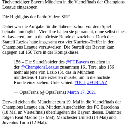
Titelverteidiger Bayern München in die Viertelfinals der Champions
League eingezogen.
Die Highlights der Partie.
Video: SRF
Dabei war die Aufgabe für die Italiener schon vor dem Spiel
beinahe unmöglich. Vier Tore hätten sie gebraucht, ohne selbst eines
zu kassieren, um in die nächste Runde einzuziehen. Doch die
Startelf Lazios hatte insgesamt erst vier Karriere-Treffer in der
Champions League vorzuweisen. Die Startelf der Bayern kam
dagegen auf 156 Tore in der Königsklasse.
156 – Die Startelfspieler des
@FCBayern
erzielten in
der
@ChampionsLeague
zusammen 161 Tore, also 156
mehr als jene von Lazio (5), das in München
mindestens 4 Tore erzielten müsste, um in die nächste
Runde einzuziehen. Unterschied.
#UCL
#FCBLAZ
— OptaFranz (@OptaFranz)
March 17, 2021
Derweil ziehen die Münchner zum 19. Mal in die Viertelfinals der
Champions League ein. Mit dem Ausscheiden des FC Barcelona
(18 Mal im Viertelfinal) überflügelten die Bayern diesen. Dahinter
folgen Real Madrid (17 Mal), Manchester United (14 Mal) und
Juventus Turin (12 Mal).