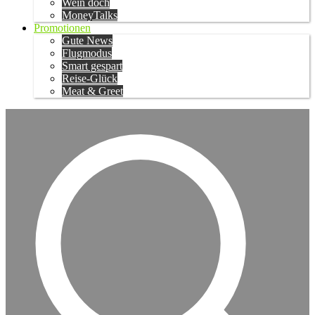
Wein doch
MoneyTalks
Promotionen
Gute News
Flugmodus
Smart gespart
Reise-Glück
Meat & Greet