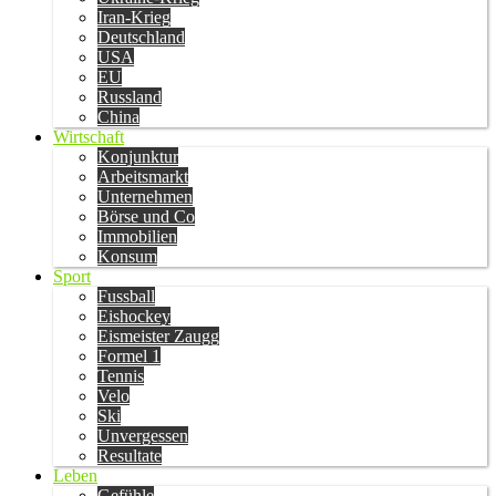
Iran-Krieg
Deutschland
USA
EU
Russland
China
Wirtschaft
Konjunktur
Arbeitsmarkt
Unternehmen
Börse und Co
Immobilien
Konsum
Sport
Fussball
Eishockey
Eismeister Zaugg
Formel 1
Tennis
Velo
Ski
Unvergessen
Resultate
Leben
Gefühle