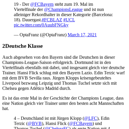
19 - Der
@FCBayern
steht zum 19. Mal im
Viertelfinale der
@ChampionsLeague
und ist nun
alleiniger Rekordhalter in dieser Kategorie (Barcelona:
18). Dauergast.
#FCBLAZ
#UCL
pic.twitter.com/0AuubFNGky
— OptaFranz (@OptaFranz)
March 17, 2021
Deutsche Klasse
Auch abgesehen von den Bayern sind die Deutschen in dieser
Champions-League-Saison erfolgreich. Dortmund ist in den
Viertelfinals ebenfalls mit dabei, und insgesamt gleich vier deutsche
Trainer. Hansi Flick schlug mit den Bayern Lazio. Edin Terzic warf
mit dem BVB Sevilla raus. Jürgen Klopps krisengebeuteltes
Liverpool bezwang Leipzig und Thomas Tuchel setzte sich mit
Chelsea gegen Atlético Madrid durch.
Es ist das erste Mal in der Geschichte der Champions League, dass
eine Nation gleich vier Trainer unter den besten acht Mannschaften
hat.
4 – Deutschland ist mit Jürgen Klopp (
@LFC
), Edin
Terzic (
@BVB
), Hansi Flick (
@FCBayern
) und
Thomas Tuchel (
@ChelseaFC
) als erste Nation mit 4